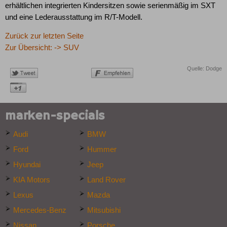
erhältlichen integrierten Kindersitzen sowie serienmäßig im SXT
und eine Lederausstattung im R/T-Modell.
Zurück zur letzten Seite
Zur Übersicht: -> SUV
Quelle: Dodge
marken-specials
Audi
BMW
Ford
Hummer
Hyundai
Jeep
KIA Motors
Land Rover
Lexus
Mazda
Mercedes-Benz
Mitsubishi
Nissan
Porsche