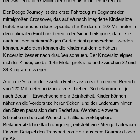
der zweiten und 57 Millimeter höher als in der ersten Reihe.
Der Dodge Journey ist das erste Fahrzeug im Segment der
mittelgroßen Crossover, das auf Wunsch integrierte Kindersitze
bietet. Sie erhöhen die Sitzposition für Kinder um 102 Millimeter in
den optimalen Funktionsbereich der Sicherheitsgurte, damit sie
auch mit den serienmäßigen Gurten richtig angeschnallt werden
können. Außerdem können die Kinder auf dem erhöhten
Kindersitz besser nach draußen schauen. Der Kindersitz eignet
sich für Kinder, die bis 1,45 Meter groß sind und zwischen 22 und
39 Kilogramm wiegen.
Auch die Sitze in der zweiten Reihe lassen sich in einem Bereich
von 120 Millimeter horizontal verschieben. So bekommen – je
nach Bedarf – Erwachsene mehr Beinfreiheit, Kinder können
näher an die Vordersitze heranrücken, und der Laderaum hinter
den Sitzen passt sich dem Bedarf an. Werden die zweite
Sitzreihe und die auf Wunsch erhältliche vorklappbare
Beifahrersitzlehne flach umgelegt, entsteht eine Menge Laderaum
für zum Beispiel den Transport von Holz aus dem Baumarkt oder
für Ski.