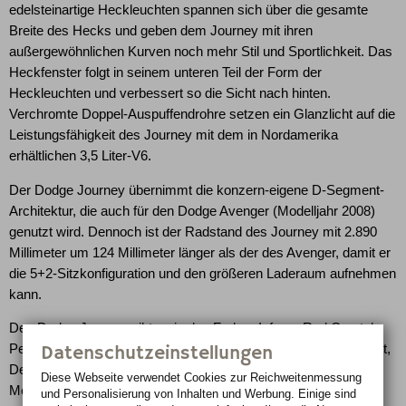
edelsteinartige Heckleuchten spannen sich über die gesamte
Breite des Hecks und geben dem Journey mit ihren
außergewöhnlichen Kurven noch mehr Stil und Sportlichkeit. Das
Heckfenster folgt in seinem unteren Teil der Form der
Heckleuchten und verbessert so die Sicht nach hinten.
Verchromte Doppel-Auspuffendrohre setzen ein Glanzlicht auf die
Leistungsfähigkeit des Journey mit dem in Nordamerika
erhältlichen 3,5 Liter-V6.
Der Dodge Journey übernimmt die konzern-eigene D-Segment-
Architektur, die auch für den Dodge Avenger (Modelljahr 2008)
genutzt wird. Dennoch ist der Radstand des Journey mit 2.890
Millimeter um 124 Millimeter länger als der des Avenger, damit er
die 5+2-Sitzkonfiguration und den größeren Laderaum aufnehmen
kann.
Den Dodge Journey gibt es in den Farben Inferno Red Crystal
Datenschutzeinstellungen
Perleffekt, Light Sandstone Metallic, Melbourne Green Perleffekt,
Deep Water Blue Perleffekt, Silver Steel Metallic, Bright Silver
Diese Webseite verwendet Cookies zur Reichweiten­messung
Metallic, Brilliant Black Crystal Perleffekt und Stone White.
und Personalisierung von Inhalten und Werbung. Einige sind