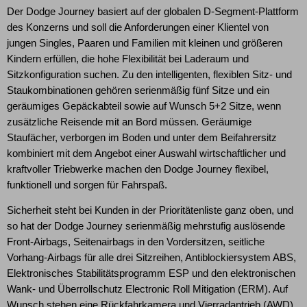
Der Dodge Journey basiert auf der globalen D-Segment-Plattform
des Konzerns und soll die Anforderungen einer Klientel von
jungen Singles, Paaren und Familien mit kleinen und größeren
Kindern erfüllen, die hohe Flexibilität bei Laderaum und
Sitzkonfiguration suchen. Zu den intelligenten, flexiblen Sitz- und
Staukombinationen gehören serienmäßig fünf Sitze und ein
geräumiges Gepäckabteil sowie auf Wunsch 5+2 Sitze, wenn
zusätzliche Reisende mit an Bord müssen. Geräumige
Staufächer, verborgen im Boden und unter dem Beifahrersitz
kombiniert mit dem Angebot einer Auswahl wirtschaftlicher und
kraftvoller Triebwerke machen den Dodge Journey flexibel,
funktionell und sorgen für Fahrspaß.
Sicherheit steht bei Kunden in der Prioritätenliste ganz oben, und
so hat der Dodge Journey serienmäßig mehrstufig auslösende
Front-Airbags, Seitenairbags in den Vordersitzen, seitliche
Vorhang-Airbags für alle drei Sitzreihen, Antiblockiersystem ABS,
Elektronisches Stabilitätsprogramm ESP und den elektronischen
Wank- und Überrollschutz Electronic Roll Mitigation (ERM). Auf
Wunsch stehen eine Rückfahrkamera und Vierradantrieb (AWD)