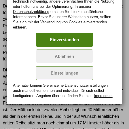
technisch notwendig, andere vereinfachen Ihnen die Nutzung
Das "Two-Box-Design" des Dodge Journey bedeutet mehr Platz
oder helfen uns bei der Optimierung. In unserer
Datenschutzerklärung
erhalten Sie hierzu ausführliche
für Passagiere und Gepäck im Innenraum. Der Journey bietet
Informationen. Bevor Sie unsere Webseiten nutzen, sollten
zwei Sitzkonfigurationen um die Kunden-Anforderungen an
Sie sich mit der Verwendung von Cookies einverstanden
Passagier- und Gepäcktransport ausgewogen zu
erklären.
berücksichtigen. Fünf Sitzplätze gibt es in allen Modellen
serienmäßig, 5+2-Sitze sind für alle Modelle auf Wunsch
Einverstanden
erhältlich. Die auf Wunsch verfügbare dritte Sitzreihe lässt den
Passagieren 51 Millimeter mehr Kopffreiheit als das bei den
Ablehnen
führenden nordamerikanischen Wettbewebern der Fall ist.
Die Hecktür des Dodge Journey lässt sich in einem 90 Grad-
Einstellungen
Winkel öffnen, was den Fondpassagieren das Ein- und
Aussteigen sowie den Zugang zur dritten Sitzreihe wesentlich
Alternativ können Sie einzelne Datenschutz­ein­stellungen
erleichtert. Auf den "Theatersitzen" der zweiten und dritten Reihe
auch manuell vor­nehmen und indivi­duell für sich selbst
konfigurieren. Angaben über uns finden Sie hier:
Impressum
genießen die Passagiere einen unverstellten Blick aus den
Fahrzeug, was besonders für Kinder auf langen Reisen wichtig
ist. Der Hüftpunkt der zweiten Reihe liegt um 40 Millimeter höher
als der in der ersten Reihe, und in der auf Wunsch erhältlichen
dritten Reihe sitzt man noch einmal um 17 Millimeter höher als in