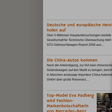
Deutsche und europäische Herst
holen auf
Über 5 Millionen Hauptuntersuchungen wertete 
Gesellschaft für Technische Überwachung mbH 
GTÜ-Gebrauchtwagen-Report 2008 aus....
Die China-Autos kommen
Nach der Ankündigung, zur IAA zwei chinesisch
Geländewagen auf den Markt zu bringen, berich
in München ansässige Importeur China Automob
GmbH über große Resonanz....
Top-Model Eva Padberg
wird Fashion-
Markenbotschafterin
von Mercedes-Benz