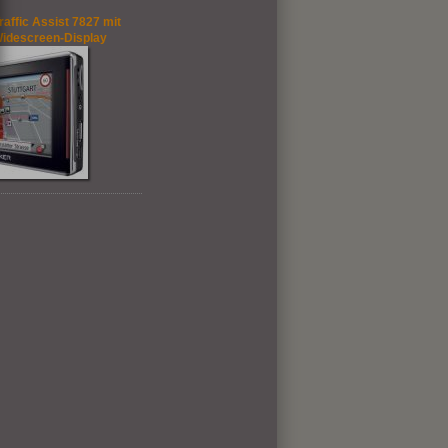
affic Assist 7827 mit
 Widescreen-Display