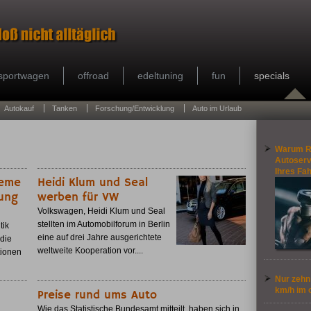
sportwagen
offroad
edeltuning
fun
specials
Autokauf
Tanken
Forschung/Entwicklung
Auto im Urlaub
Warum R
Autoservi
Ihres Fa
teme
Heidi Klum und Seal
fung
werben für VW
Volkswagen, Heidi Klum und Seal
stellten im Automobilforum in Berlin
tik
eine auf drei Jahre ausgerichtete
die
weltweite Kooperation vor....
tionen
Nur zehn 
km/h im 
Preise rund ums Auto
Wie das Statistische Bundesamt mitteilt, haben sich in