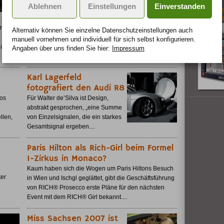
Ablehnen
Einstellungen
Einverstanden
Rennwochenende. Auf dem
Becker Tr
EuroSpeedway in der Lausitz
4,3-Zoll
werden wieder einmal tausende von Motorsportfans
nz. Der
Alternativ können Sie einzelne Datenschutz­ein­stellungen auch
die Königsklasse der Tourenwagen hautnah
manuell vor­nehmen und indivi­duell für sich selbst konfigurieren.
miterleben....
nalen
Angaben über uns finden Sie hier:
Impressum
Karl Lagerfeld
fotografiert den Audi R8
os
Für Walter de’Silva ist Design,
abstrakt gesprochen, „eine Summe
llen,
von Einzelsignalen, die ein starkes
Gesamtsignal ergeben....
Paris Hilton als Rich-Girl beim Formel
1-Zirkus in Monaco?
Kaum haben sich die Wogen um Paris Hiltons Besuch
ter
in Wien und Ischgl geglättet, gibt die Geschäftsführung
von RICH® Prosecco erste Pläne für den nächsten
Event mit dem RICH® Girl bekannt....
Miss Sachsen 2007 ist