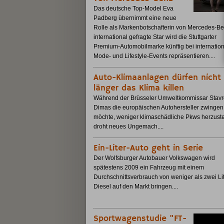
Das deutsche Top-Model Eva
Padberg übernimmt eine neue
Rolle als Markenbotschafterin von Mercedes-Be
international gefragte Star wird die Stuttgarter
Premium-Automobilmarke künftig bei internatio
Mode- und Lifestyle-Events repräsentieren....
Auto-Klimaanlagen dürfen nicht
länger das Klima killen
Während der Brüsseler Umweltkommissar Stavr
Dimas die europäischen Autohersteller zwingen
möchte, weniger klimaschädliche Pkws herzuste
droht neues Ungemach....
Ein-Liter-Auto geht in Serie
Der Wolfsburger Autobauer Volkswagen wird
spätestens 2009 ein Fahrzeug mit einem
Durchschnittsverbrauch von weniger als zwei Li
Diesel auf den Markt bringen....
Sportwagenstudie "FT-