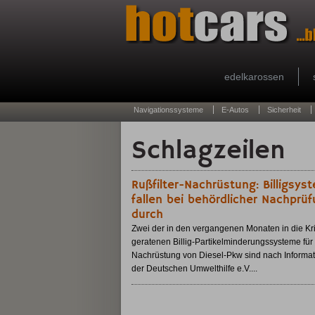
edelkarossen
Navigationssysteme
E-Autos
Sicherheit
Schlagzeilen
Rußfilter-Nachrüstung: Billigsys
fallen bei behördlicher Nachprü
durch
Zwei der in den vergangenen Monaten in die Kri
geratenen Billig-Partikelminderungssysteme für 
Nachrüstung von Diesel-Pkw sind nach Informa
der Deutschen Umwelthilfe e.V....