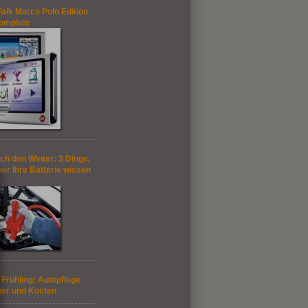
alk Marco Polo Edition
omplete
ch den Winter: 3 Dinge,
ber Ihre Batterie wissen
n Frühling: Autopflege
ger und Kosten