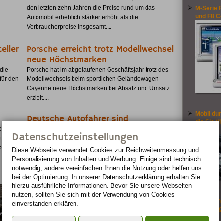
den letzten zehn Jahren die Preise rund um das
M-Serie F
und F8 C
Automobil erheblich stärker erhöht als die
Verbraucherpreise insgesamt....
eller
Porsche erreicht trotz Modellwechsel
neue Höchstmarken
die
Porsche hat im abgelaufenen Geschäftsjahr trotz des
für den
Modellwechsels beim sportlichen Geländewagen
Cayenne neue Höchstmarken bei Absatz und Umsatz
erzielt....
Mobil dur
Deutsche Autofahrer sind
die Sie ü
Pausenmuffel
e
sollten
Datenschutzeinstellungen
tet der
Wenn die Deutschen eine lange Autofahrt
ile
unternehmen, wird nur selten angehalten. Nur 20
Diese Webseite verwendet Cookies zur Reichweiten­messung und
Prozent der deutschen Autofahrer legen auf
Personalisierung von Inhalten und Werbung. Einige sind technisch
Langstreckenfahrten Entspannungspausen ein....
notwendig, andere vereinfachen Ihnen die Nutzung oder helfen uns
bei der Optimierung. In unserer
Datenschutzerklärung
erhalten Sie
hierzu ausführliche Informationen. Bevor Sie unsere Webseiten
Yvonne Catterfeld zu
nutzen, sollten Sie sich mit der Verwendung von Cookies
Gast am EuroSpeedway
Fit in de
einverstanden erklären.
Kommendes Wochenende geht die
spart Är
DTM-Saison 2007 in das dritte