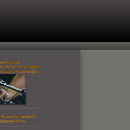
egelmäßiger
ce für die Langlebigkeit
hrzeugs entscheidend ist
Prozent fahren bei 50
optimalen Gang