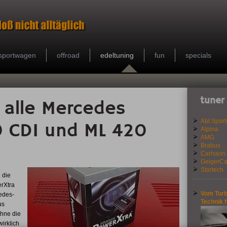
sportwagen
offroad
edeltuning
fun
specials
tuner
 alle Mercedes
Abt Sport
0 CDI und ML 420
Alpina
AMG
Brabus
Carlsson
GeigerCa
Startech
 die
rXtra
Vom Turb
cedes-
Technik 
us
ohne die
wirklich