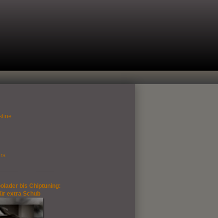
sline
rs
olader bis Chiptuning:
für extra Schub