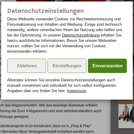
. Mit
Datenschutzeinstellungen
50 PS
Diese Webseite verwendet Cookies zur Reichweiten­messung und
ale
Personalisierung von Inhalten und Werbung. Einige sind technisch
.
Auto-Poli
notwendig, andere vereinfachen Ihnen die Nutzung oder helfen uns
gestress
bei der Optimierung. In unserer
Datenschutzerklärung
erhalten Sie
: So
hierzu ausführliche Informationen. Bevor Sie unsere Webseiten
n 0 –
nutzen, sollten Sie sich mit der Verwendung von Cookies
unde
So wird 
einverstanden erklären.
geöffnet
m/h.
 der GL
Ablehnen
Einstellungen
Einverstanden
: Mit 7,1 statt 7,6 Sekunden bis Tempo 100 und einer von 230 auf
auch der große SUV deutlich zu.
Alternativ können Sie einzelne Datenschutz­ein­stellungen auch
 Gelände überzeugen die von Brabus leistungsgesteigerten CDI
manuell vor­nehmen und indivi­duell für sich selbst konfigurieren.
tungen, sondern vor allem durch hohe Durchzugswerte und einen
Angaben über uns finden Sie hier:
Impressum
herer Leistungswerte auf Serienniveau befindet.
Das Auto
wie zuha
auch das Abgasverhalten: Wie das jeweilige Basisauto erfüllen
 Tuning die Euro 4 Abgasnorm und sind selbstverständlich auch
Fahrzeuge geeignet.
steuergerät ist so konstruiert, dass es in „Plug & Play"
 Mercedes-Benz Vertragswerkstatt installiert werden kann.