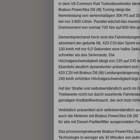
in dem V8 Common Rail Turbodieselmotor steckt
Brabus PowerXtra D8 (III) Tuning steigt die
Nennleistung von serienmäßigen 306 PS auf 3
bei nur 3.800 U/min. Parallel wächst das maxim
Drehmoment von normal 700 Nm auf 800 Nm an
Dementsprechend hoch sind die Fahrleistungen
absolviert der getunte ML 420 CDI den Sprint vo
100 km/h mit nur 6,0 Sekunden eine halbe Sek
schneller als das Serienauto. Die
Höchstgeschwindigkeit steigt von 235 auf 245 k
Ebenfalls deutlich dynamischer präsentiert sich
420 CDI mit Brabus D8 (III) Leistungssteigerung
240 km/h erhöhten Höchstgeschwindigkeit legt 
Auf der Straße und selbstverständlich auch im
Triebwerke nicht nur durch exzellente Fahrleis
günstigen Kraftstoffverbrauch, der sich trotz hö
Vorbildlich präsentiert sich selbstverständlich 
auch die Motoren mit Brabus PowerXtra D8 (III)
für alle mit Diesel-Partikelfilter ausgerüsteten 
Das prozessorgesteuerte Brabus PowerXtra Zusatz
Technologie in weniger als 30 Minuten von jeder