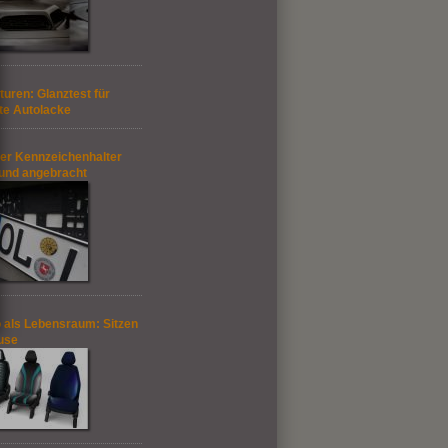
turen: Glanztest für
te Autolacke
der Kennzeichenhalter
 und angebracht
 als Lebensraum: Sitzen
use