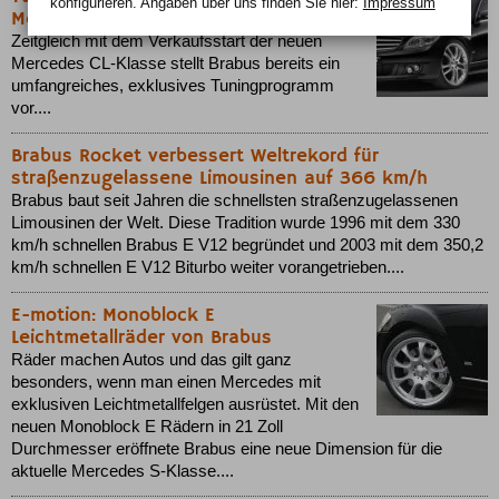
konfigurieren. Angaben über uns finden Sie hier:
Impressum
Mercedes CL Coupé
Zeitgleich mit dem Verkaufsstart der neuen
Mercedes CL-Klasse stellt Brabus bereits ein
umfangreiches, exklusives Tuningprogramm
vor....
Brabus Rocket verbessert Weltrekord für
straßenzugelassene Limousinen auf 366 km/h
Brabus baut seit Jahren die schnellsten straßenzugelassenen
Limousinen der Welt. Diese Tradition wurde 1996 mit dem 330
km/h schnellen Brabus E V12 begründet und 2003 mit dem 350,2
km/h schnellen E V12 Biturbo weiter vorangetrieben....
E-motion: Monoblock E
Leichtmetallräder von Brabus
Räder machen Autos und das gilt ganz
besonders, wenn man einen Mercedes mit
exklusiven Leichtmetallfelgen ausrüstet. Mit den
neuen Monoblock E Rädern in 21 Zoll
Durchmesser eröffnete Brabus eine neue Dimension für die
aktuelle Mercedes S-Klasse....