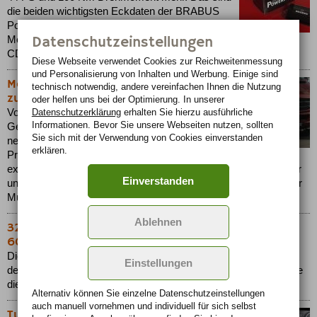
die beiden wichtigsten Eckdaten der BRABUS
PowerXtra D8 Leistungssteigerung für die beiden
Datenschutzeinstellungen
Mercedes-Modelle GL 420 CDI und ML 420
CDI....
Diese Webseite verwendet Cookies zur Reichweiten­messung
und Personalisierung von Inhalten und Werbung. Einige sind
Mercedes Sprinter: Vom Transporter
technisch notwendig, andere vereinfachen Ihnen die Nutzung
zum bärenstarken Luxusvan
oder helfen uns bei der Optimierung. In unserer
Vom Transporter zum bärenstarken Luxusvan.
Datenschutzerklärung
erhalten Sie hierzu ausführliche
Informationen. Bevor Sie unsere Webseiten nutzen, sollten
Gemäß dieser Devise veredelte Brabus den
Sie sich mit der Verwendung von Cookies einverstanden
neuen Mercedes Sprinter. Das umfangreiche
erklären.
Programm umfasst kraftvolles Motortuning, ein
exklusives Optik-Upgrade, maßgeschneiderte Leichtmetallräder
Einverstanden
und Innenraum-Variationen bis zum individuellen Business- oder
Multimedia-Konzept....
Ablehnen
327 km/h für alle aktuellen Mercedes CL, S und SL
600
Die Brabus Motoreningenieure entwickelten einen Leistungskit,
Einstellungen
der die wahren Leistungsreserven des 5,5 Liter V12 weckt, ohne
die Laufkultur und die Standfestigkeit zu beeinträchtigen....
Alternativ können Sie einzelne Datenschutz­ein­stellungen
auch manuell vor­nehmen und indivi­duell für sich selbst
Tuningprogramm für das neue