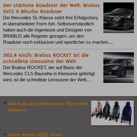
Der stärkste Roadster der Welt: Brabus
SV12 S Biturbo Roadster
Die Mercedes SL-Klasse setzt ihre Erfolgsstory
in überarbeiteter Form fort. Selbstverständlich
haben auch die Ingenieure und Designer von
BRABUS alle Register gezogen, um den
Roadster noch exklusiver und sportlicher zu machen....
362,4 km/h: Brabus ROCKET ist die
schnellste Limousine der Welt
Der Brabus ROCKET, der auf Basis der
Mercedes CLS Baureihe in Kleinserie gefertigt
wird, ist die schnellste Limousine der Welt....
Das Auto als Lebensraum: Sitzen wie
zuhause
Aston Martin DB11 Grace