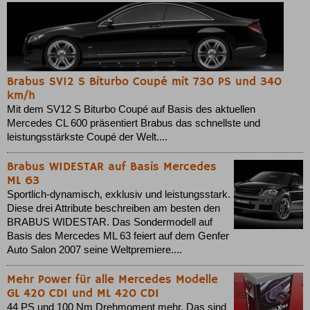
Brabus SV12 S Biturbo Coupé mit 730 PS und 340
km/h
Mit dem SV12 S Biturbo Coupé auf Basis des aktuellen
Mercedes CL 600 präsentiert Brabus das schnellste und
leistungsstärkste Coupé der Welt....
Brabus WIDESTAR auf Basis Mercedes
ML 63
Sportlich-dynamisch, exklusiv und leistungsstark.
Diese drei Attribute beschreiben am besten den
BRABUS WIDESTAR. Das Sondermodell auf
Basis des Mercedes ML 63 feiert auf dem Genfer
Auto Salon 2007 seine Weltpremiere....
Mehr Power für alle Mercedes Modelle
GL 420 CDI und ML 420 CDI
44 PS und 100 Nm Drehmoment mehr. Das sind