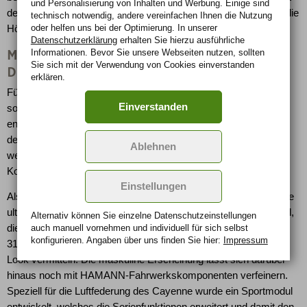
und Personalisierung von Inhalten und Werbung. Einige sind
den Spurt von null bis 100 km/h auf 4,6 Sekunden und steigert die
technisch notwendig, andere vereinfachen Ihnen die Nutzung
oder helfen uns bei der Optimierung. In unserer
Höchstgeschwindigkeit bis 300 km/h.
Datenschutzerklärung
erhalten Sie hierzu ausführliche
MOV´IT CERAMIC-Sportbremse und
Informationen. Bevor Sie unsere Webseiten nutzen, sollten
Sie sich mit der Verwendung von Cookies einverstanden
Designräder im XXL-Format
erklären.
Für exzellente Verzögerungswerte des HAMANN GUARDIAN
Einverstanden
sorgt eine üppig dimensionierte, in Kooperation mit MOV´IT
entwickelte CERAMIC-Sportbremsanlage. Bremsscheiben mit
den Maßen 420 x 40 mm (vorne) und 380 x 32 mm (hinten)
Ablehnen
werden von den vorderen Sechs- und hinteren Vier-
Kolbenanlagen in die Zange genommen.
Einstellungen
Als maximale Rad-/Reifenkombination empfiehlt der Veredler die
ultraleichte, einteilige 11Jx23-Zoll-Schmiedefelge Unique Forged,
Alternativ können Sie einzelne Datenschutz­ein­stellungen
auch manuell vor­nehmen und indivi­duell für sich selbst
die in dieser Dimension Dunlop Sport Maxx Reifen der Größe
konfigurieren. Angaben über uns finden Sie hier:
Impressum
315/25 R23 tragen können und einen kraftvollen, individuellen
Look vermitteln. Die maskuline Erscheinung lässt sich darüber
hinaus noch mit HAMANN-Fahrwerkskomponenten verfeinern.
Speziell für die Luftfederung des Cayenne wurde ein Sportmodul