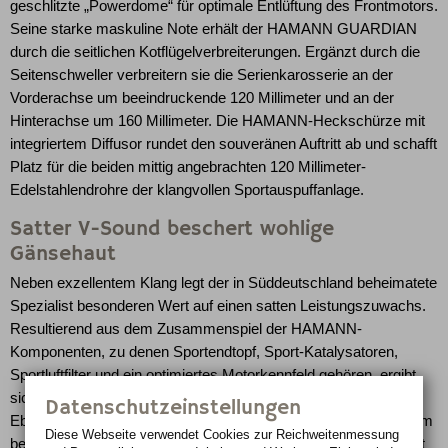
geschlitzte „Powerdome“ für optimale Entlüftung des Frontmotors.
Seine starke maskuline Note erhält der HAMANN GUARDIAN
durch die seitlichen Kotflügelverbreiterungen. Ergänzt durch die
Seitenschweller verbreitern sie die Serienkarosserie an der
Vorderachse um beeindruckende 120 Millimeter und an der
Hinterachse um 160 Millimeter. Die HAMANN-Heckschürze mit
integriertem Diffusor rundet den souveränen Auftritt ab und schafft
Platz für die beiden mittig angebrachten 120 Millimeter-
Edelstahlendrohre der klangvollen Sportauspuffanlage.
Satter V-Sound beschert wohlige
Gänsehaut
Neben exzellentem Klang legt der in Süddeutschland beheimatete
Spezialist besonderen Wert auf einen satten Leistungszuwachs.
Resultierend aus dem Zusammenspiel der HAMANN-
Komponenten, zu denen Sportendtopf, Sport-Katalysatoren,
Sportluftfilter und ein optimiertes Motorkennfeld gehören, ergibt
sich ein Kraftzuwachs auf 550 PS / 405 kW bei 6.100 U/min.
Datenschutzeinstellungen
Ebenfalls steigert sich das Drehmoment auf bärenstarke 770 Nm
Diese Webseite verwendet Cookies zur Reichweiten­messung
bei 2.300 - 4.600 U/min. Der modifizierte Porsche-SUV verkürzt