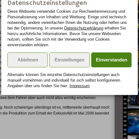
Datenschutzeinstellungen
ines Porsche verbindet, eine sehr gelungene Kombination, die
Diese Webseite verwendet Cookies zur Reichweiten­messung und
rasse ist. Aufgebaut ist der Wagen dabei auf Hochtechnologie, etwa
Personalisierung von Inhalten und Werbung. Einige sind technisch
, ein Material, das Leichtigkeit und Robustheit miteinander
notwendig, andere vereinfachen Ihnen die Nutzung oder helfen uns
bei der Optimierung. In unserer
Datenschutzerklärung
erhalten Sie
ogie dann weiter. Die Energieausnutzung des Brennstoffs ist
hierzu ausführliche Informationen. Bevor Sie unsere Webseiten
10 Mittelmotor in Bewegung setzen, welcher einen Hubraum von
nutzen, sollten Sie sich mit der Verwendung von Cookies
ximales Drehmoment von 590 Nm bei 5750 Umdrehungen besitzt
einverstanden erklären.
0 Umdrehungen die Minute auf dem Prüfstand bringt.
de Motorenwerte, die sich selbstredend auch auf die Leistungen
Ablehnen
Einstellungen
Einverstanden
n ungefähr ahnen, in welchen Leistungsregionen sich der Wagen
ramm braucht der Carrera GT gerade einmal nur 3,9 Sekunden
km/h schneller ist er nach 9,9 Sekunden insgesamt, also nur 6
Alternativ können Sie einzelne Datenschutz­ein­stellungen auch
GeigerCa
teht der Wagen dank moderner Keramikbremsen auch schon
manuell vor­nehmen und indivi­duell für sich selbst konfigurieren.
Corvette 
Angaben über uns finden Sie hier:
Impressum
m/h herunterbremst. Solche Brachialmanöver sind auf Dauer
er angestrebte Durchschnittsverbrauch von 17,8 Liter wohl kaum
 dies dem Fahrer aber auch nicht allzu wichtig erscheinen.
 Noch schwieriger allerdings ist es, mittlerweile überhaupt noch
ie Produktion zum Erhalt der Exklusivität im Mai 2006 beendet