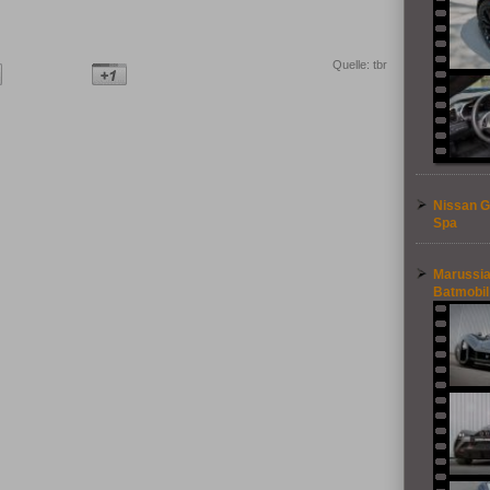
Quelle: tbr
Nissan G
Spa
Marussia
Batmobil