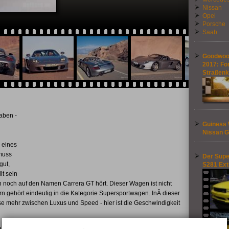
Nissan
Opel
Porsche
Saab
Goodwood
2017: Fo
Straßen
aben -
Guiness 
Nissan G
 eines
 muss
Der Supe
gut,
S281 Ex
lt sein
 noch auf den Namen Carrera GT hört. Dieser Wagen ist nicht
 gehört eindeutig in die Kategorie Supersportwagen. InÂ dieser
e mehr zwischen Luxus und Speed - hier ist die Geschwindigkeit
a GT an, das das typisch stromlinienförmige Aussehen eines