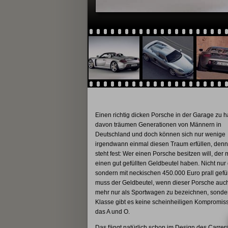
Einen richtig dicken Porsche in der Garage zu h
davon träumen Generationen von Männern in
Deutschland und doch können sich nur wenige
irgendwann einmal diesen Traum erfüllen, denn
steht fest: Wer einen Porsche besitzen will, der
einen gut gefüllten Geldbeutel haben. Nicht nur 
sondern mit neckischen 450.000 Euro prall gefül
muss der Geldbeutel, wenn dieser Porsche auch
mehr nur als Sportwagen zu bezeichnen, sondern
Klasse gibt es keine scheinheiligen Kompromiss
das A und O.
Das fängt natürlich schon im Design des Carrer