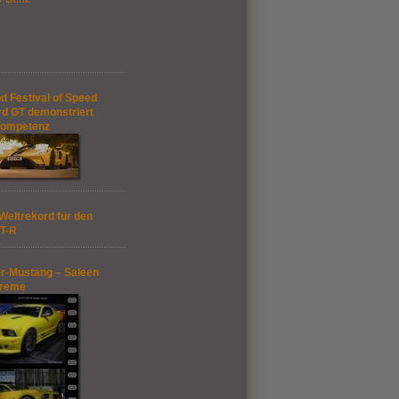
 Festival of Speed
rd GT demonstriert
kompetenz
Weltrekord für den
T-R
r-Mustang – Saleen
treme