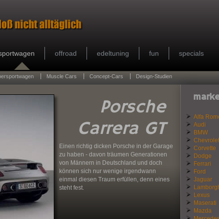
sportwagen
offroad
edeltuning
fun
specials
persportwagen
Muscle Cars
Concept-Cars
Design-Studien
marke
Porsche
Alfa Rom
Carrera GT
Audi
BMW
Chevrole
Einen richtig dicken Porsche in der Garage
Corvette
zu haben - davon träumen Generationen
Dodge
von Männern in Deutschland und doch
Ferrari
können sich nur wenige irgendwann
Ford
einmal diesen Traum erfüllen, denn eines
Jaguar
Lamborgh
steht fest.
Lexus
Maserati
Mazda
Mercede