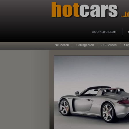
edelkarossen
Neuheiten
Schlagzeilen
PS-Boliden
Su