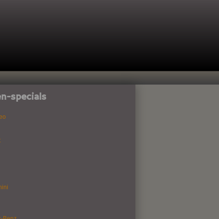
n-specials
eo
t
ini
s-Benz