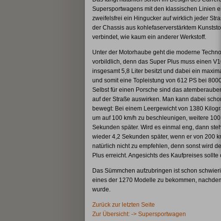
Supersportwagens mit den klassischen Linien e
zweifelsfrei ein Hingucker auf wirklich jeder St
der Chassis aus kohlefaserverstärktem Kunststoff
verbindet, wie kaum ein anderer Werkstoff.
Unter der Motorhaube geht die moderne Technol
vorbildlich, denn das Super Plus muss einen V
insgesamt 5,8 Liter besitzt und dabei ein ma
und somit eine Topleistung von 612 PS bei 800
Selbst für einen Porsche sind das atemberauben
auf der Straße auswirken. Man kann dabei scho
bewegt: Bei einem Leergewicht von 1380 Kilog
um auf 100 km/h zu beschleunigen, weitere 100 
Sekunden später. Wird es einmal eng, dann s
wieder 4,2 Sekunden später, wenn er von 200 k
natürlich nicht zu empfehlen, denn sonst wird d
Plus erreicht. Angesichts des Kaufpreises sollte
Das Sümmchen aufzubringen ist schon schwierig.
eines der 1270 Modelle zu bekommen, nachdem d
wurde.
Zurück zur letzten Seite
Zur Übersicht: -> Supersportwagen