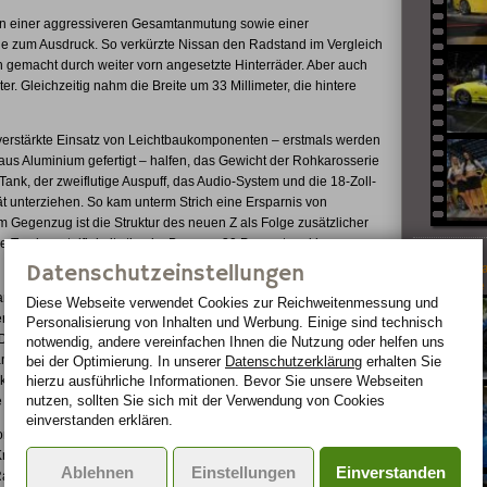
in einer aggressiveren Gesamtanmutung sowie einer
e zum Ausdruck. So verkürzte Nissan den Radstand im Vergleich
 gemacht durch weiter vorn angesetzte Hinterräder. Aber auch
r. Gleichzeitig nahm die Breite um 33 Millimeter, die hintere
rstärkte Einsatz von Leichtbaukomponenten – erstmals werden
us Aluminium gefertigt – halfen, das Gewicht der Rohkarosserie
ank, der zweiflutige Auspuff, das Audio-System und die 18-Zoll-
iät unterziehen. So kam unterm Strich eine Ersparnis von
Gegenzug ist die Struktur des neuen Z als Folge zusätzlicher
 Torsionssteifigkeit stieg im Bug- um 30 Prozent und im
Datenschutzeinstellungen
GeigerCa
Corvette 
san GT-R Der Fahrzeugkörper des Nissan 370Z wirkt
Diese Webseite verwendet Cookies zur Reichweiten­messung und
iert schon optisch eine starke Vorwärtsbewegung und einen
Personalisierung von Inhalten und Werbung. Einige sind technisch
Dach soll an den Nissan GT-R erinnern. Die Scheinwerfer (mit Bi-
notwendig, andere vereinfachen Ihnen die Nutzung oder helfen uns
änger, die Flanken wirken noch muskulöser und das Heck mit
bei der Optimierung. In unserer
Datenschutzerklärung
erhalten Sie
hierzu ausführliche Informationen. Bevor Sie unsere Webseiten
ackiger. Zugleich erhielt der vordere Kühllufteinlass eine
nutzen, sollten Sie sich mit der Verwendung von Cookies
 Schwellerleiste.
einverstanden erklären.
vom nach oben gezogenen hinteren Seitenfenster bestimmt. Es
rümmung des Türschwellers. Die Art, wie sich die
Ablehnen
Einstellungen
Einverstanden
Rahmen legen, ähnelt einem eng sitzenden Schwimmanzug.