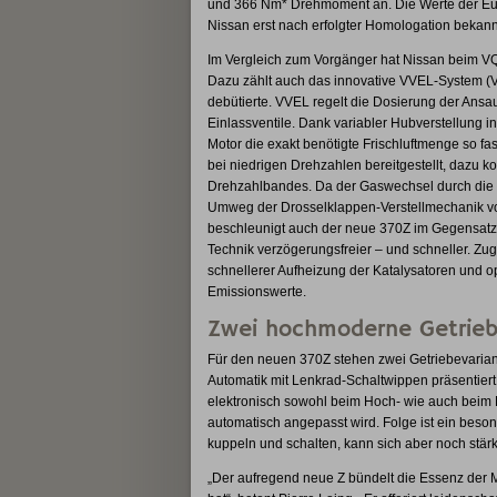
und 366 Nm* Drehmoment an. Die Werte der Euro
Nissan erst nach erfolgter Homologation bekann
Im Vergleich zum Vorgänger hat Nissan beim VQ
Dazu zählt auch das innovative VVEL-System (Var
debütierte. VVEL regelt die Dosierung der Ansau
Einlassventile. Dank variabler Hubverstellung i
Motor die exakt benötigte Frischluftmenge so 
bei niedrigen Drehzahlen bereitgestellt, daz
Drehzahlbandes. Da der Gaswechsel durch die g
Umweg der Drosselklappen-Verstellmechanik vo
beschleunigt auch der neue 370Z im Gegensatz 
Technik verzögerungsfreier – und schneller. Zu
schnellerer Aufheizung der Katalysatoren und o
Emissionswerte.
Zwei hochmoderne Getrieb
Für den neuen 370Z stehen zwei Getriebevarian
Automatik mit Lenkrad-Schaltwippen präsentier
elektronisch sowohl beim Hoch- wie auch beim
automatisch angepasst wird. Folge ist ein bes
kuppeln und schalten, kann sich aber noch stär
„Der aufregend neue Z bündelt die Essenz der 