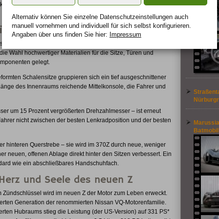
nklicht, das in das zwischen Vorderrad und Tür sitzende Z-Logo
Alternativ können Sie einzelne Datenschutz­ein­stellungen auch
manuell vor­nehmen und indivi­duell für sich selbst konfigurieren.
kt ins Zentrum des Geschehens
Angaben über uns finden Sie hier:
Impressum
ssan gepflegten Primat eines betont fahrerorientierten Cockpits.
die Wahl hochwertiger Materialien für die Sitze, Türen und
omponenten gelegt.
formten Schalensitze gruppieren sich ein tief ausgeschnittener
Länge des Innenraums reichende Mittelkonsole, die Fahrer und
Straßent
Nürburgr
er um 15 Prozent vergrößerten Drehzahlmesser – ist erneut
Fahrer nicht zwischen der besten Lenkradposition und der besten
Marussia
Batmobil
er hinteren Querstrebe – sie wird im 370Z durch neue, weniger
r neuen, offenen Ablage direkt hinter den Sitzen verbessert. Ein
dard wie ein abschließbares Handschuhfach.
 Herz und Seele des neuen Z
em Zündschlüssel wird im neuen Z der Motor zum Leben erweckt.
vierten Generation der renommierten Nissan VQ-Motorenfamilie.
ßerten Hubraums stieg die Leistung (der US-Version) auf 331 PS*