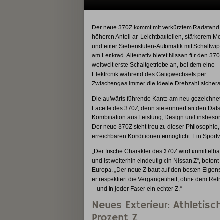
Der neue 370Z kommt mit verkürztem Radstand
höheren Anteil an Leichtbauteilen, stärkerem Mo
und einer Siebenstufen-Automatik mit Schaltwi
am Lenkrad. Alternativ bietet Nissan für den 37
weltweit erste Schaltgetriebe an, bei dem eine
Elektronik während des Gangwechsels per
Zwischengas immer die ideale Drehzahl sicherste
Die aufwärts führende Kante am neu gezeichneten
Facette des 370Z, denn sie erinnert an den Dats
Kombination aus Leistung, Design und insbeson
Der neue 370Z steht treu zu dieser Philosophie
erreichbaren Konditionen ermöglicht. Ein Sport
„Der frische Charakter des 370Z wird unmittelbar 
und ist weiterhin eindeutig ein Nissan Z“, beton
Europa. „Der neue Z baut auf den besten Eigens
er respektiert die Vergangenheit, ohne dem Retro
– und in jeder Faser ein echter Z.“
Neues Exterieur: Athletisc
Prozent Z