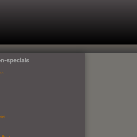
n-specials
eo
t
ini
s-Benz