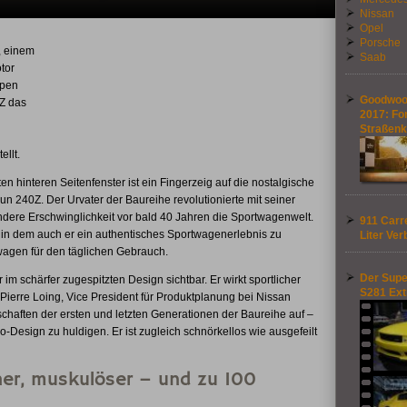
Nissan
Opel
Porsche
, einem
Saab
tor
ppen
Goodwood
0Z das
2017: Fo
Straßen
llt.
 hinteren Seitenfenster ist ein Fingerzeig auf die nostalgische
un 240Z. Der Urvater der Baureihe revolutionierte mit seiner
dere Erschwinglichkeit vor bald 40 Jahren die Sportwagenwelt.
911 Carre
, in dem auch er ein authentisches Sportwagenerlebnis zu
Liter Ver
wagen für den täglichen Gebrauch.
Der Supe
im schärfer zugespitzten Design sichtbar. Er wirkt sportlicher
S281 Ex
t Pierre Loing, Vice President für Produktplanung bei Nissan
chaften der ersten und letzten Generationen der Baureihe auf –
-Design zu huldigen. Er ist zugleich schnörkellos wie ausgefeilt
her, muskulöser – und zu 100