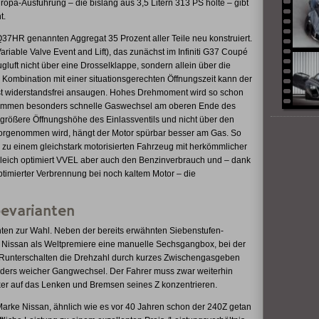
pa-Ausführung – die bislang aus 3,5 Litern 313 PS holte – gibt
t.
37HR genannten Aggregat 35 Prozent aller Teile neu konstruiert.
iable Valve Event and Lift), das zunächst im Infiniti G37 Coupé
gluft nicht über eine Drosselklappe, sondern allein über die
n Kombination mit einer situationsgerechten Öffnungszeit kann der
fast widerstandsfrei ansaugen. Hohes Drehmoment wird so schon
u kommen besonders schnelle Gaswechsel am oberen Ende des
rößere Öffnungshöhe des Einlassventils und nicht über den
rgenommen wird, hängt der Motor spürbar besser am Gas. So
zu einem gleichstark motorisierten Fahrzeug mit herkömmlicher
gleich optimiert VVEL aber auch den Benzinverbrauch und – dank
ptimierter Verbrennung bei noch kaltem Motor – die
evarianten
ten zur Wahl. Neben der bereits erwähnten Siebenstufen-
t Nissan als Weltpremiere eine manuelle Sechsgangbox, bei der
 Runterschalten die Drehzahl durch kurzes Zwischengasgeben
onders weicher Gangwechsel. Der Fahrer muss zwar weiterhin
ker auf das Lenken und Bremsen seines Z konzentrieren.
Marke Nissan, ähnlich wie es vor 40 Jahren schon der 240Z getan