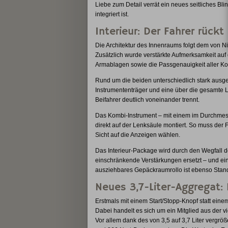
Liebe zum Detail verrät ein neues seitliches Bli
integriert ist.
Interieur: Der Fahrer rüc
Die Architektur des Innenraums folgt dem von Ni
Zusätzlich wurde verstärkte Aufmerksamkeit auf 
Armablagen sowie die Passgenauigkeit aller K
Rund um die beiden unterschiedlich stark ausge
Instrumententräger und eine über die gesamte 
Beifahrer deutlich voneinander trennt.
Das Kombi-Instrument – mit einem im Durchmess
direkt auf der Lenksäule montiert. So muss der 
Sicht auf die Anzeigen wählen.
Das Interieur-Package wird durch den Wegfall d
einschränkende Verstärkungen ersetzt – und eine
ausziehbares Gepäckraumrollo ist ebenso Stan
Neues 3,7-Liter-Aggregat:
Erstmals mit einem Start/Stopp-Knopf statt ein
Dabei handelt es sich um ein Mitglied aus der 
Vor allem dank des von 3,5 auf 3,7 Liter vergrö