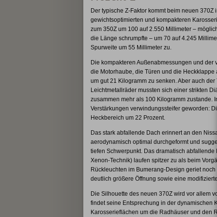
Der typische Z-Faktor kommt beim neuen 370Z 
gewichtsoptimierten und kompakteren Karosseri
zum 350Z um 100 auf 2.550 Millimeter – möglich
die Länge schrumpfte – um 70 auf 4.245 Millimete
Spurweite um 55 Millimeter zu.
Die kompakteren Außenabmessungen und der ve
die Motorhaube, die Türen und die Heckklappe a
um gut 21 Kilogramm zu senken. Aber auch der T
Leichtmetallräder mussten sich einer strikten D
zusammen mehr als 100 Kilogramm zustande. Im 
Verstärkungen verwindungssteifer geworden: Die
Heckbereich um 22 Prozent.
Das stark abfallende Dach erinnert an den Nis
aerodynamisch optimal durchgeformt und sugger
tiefen Schwerpunkt. Das dramatisch abfallende 
Xenon-Technik) laufen spitzer zu als beim Vorg
Rückleuchten im Bumerang-Design geriet noch kn
deutlich größere Öffnung sowie eine modifizierte
Die Silhouette des neuen 370Z wird vor allem 
findet seine Entsprechung in der dynamischen K
Karosserieflächen um die Radhäuser und den 