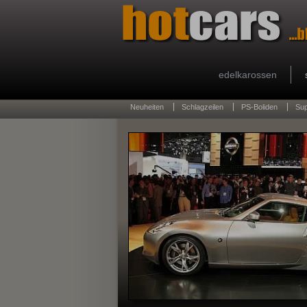
edelkarossen
Neuheiten
Schlagzeilen
PS-Boliden
Su