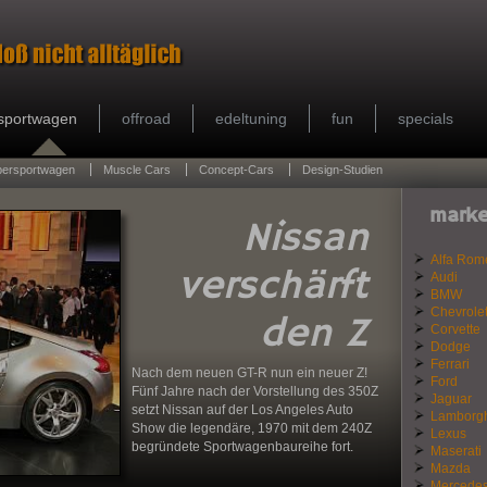
sportwagen
offroad
edeltuning
fun
specials
persportwagen
Muscle Cars
Concept-Cars
Design-Studien
marke
Nissan
Alfa Rom
verschärft
Audi
BMW
Chevrole
den Z
Corvette
Dodge
Ferrari
Nach dem neuen GT-R nun ein neuer Z!
Ford
Fünf Jahre nach der Vorstellung des 350Z
Jaguar
setzt Nissan auf der Los Angeles Auto
Lamborgh
Show die legendäre, 1970 mit dem 240Z
Lexus
begründete Sportwagenbaureihe fort.
Maserati
Mazda
Mercede