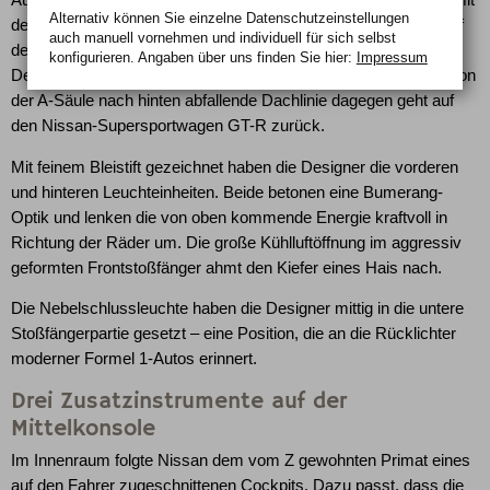
Alternativ können Sie einzelne Datenschutz­ein­stellungen
dem seitlichen Blinklicht zu einer Einheit kombinierte Z-Logo auf
auch manuell vor­nehmen und indivi­duell für sich selbst
dem vorderen Kotflügel zitieren aus dem reichen
konfigurieren. Angaben über uns finden Sie hier:
Impressum
Designvokabular der Baureihe. Die ohne Absatz in einer Linie von
der A-Säule nach hinten abfallende Dachlinie dagegen geht auf
den Nissan-Supersportwagen GT-R zurück.
Mit feinem Bleistift gezeichnet haben die Designer die vorderen
und hinteren Leuchteinheiten. Beide betonen eine Bumerang-
Optik und lenken die von oben kommende Energie kraftvoll in
Richtung der Räder um. Die große Kühlluftöffnung im aggressiv
geformten Frontstoßfänger ahmt den Kiefer eines Hais nach.
Die Nebelschlussleuchte haben die Designer mittig in die untere
Stoßfängerpartie gesetzt – eine Position, die an die Rücklichter
moderner Formel 1-Autos erinnert.
Drei Zusatzinstrumente auf der
Mittelkonsole
Im Innenraum folgte Nissan dem vom Z gewohnten Primat eines
auf den Fahrer zugeschnittenen Cockpits. Dazu passt, dass die