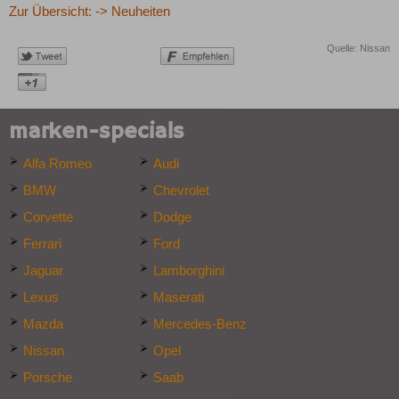
Zur Übersicht: -> Neuheiten
Quelle: Nissan
marken-specials
Alfa Romeo
Audi
BMW
Chevrolet
Corvette
Dodge
Ferrari
Ford
Jaguar
Lamborghini
Lexus
Maserati
Mazda
Mercedes-Benz
Nissan
Opel
Porsche
Saab