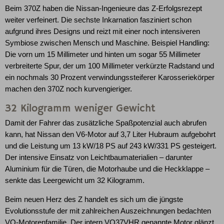
Beim 370Z haben die Nissan-Ingenieure das Z-Erfolgsrezept
weiter verfeinert. Die sechste Inkarnation fasziniert schon
aufgrund ihres Designs und reizt mit einer noch intensiveren
Symbiose zwischen Mensch und Maschine. Beispiel Handling:
Die vorn um 15 Millimeter und hinten um sogar 55 Millimeter
verbreiterte Spur, der um 100 Millimeter verkürzte Radstand und
ein nochmals 30 Prozent verwindungssteiferer Karosseriekörper
machen den 370Z noch kurvengieriger.
32 Kilogramm weniger Gewicht
Damit der Fahrer das zusätzliche Spaßpotenzial auch abrufen
kann, hat Nissan den V6-Motor auf 3,7 Liter Hubraum aufgebohrt
und die Leistung um 13 kW/18 PS auf 243 kW/331 PS gesteigert.
Der intensive Einsatz von Leichtbaumaterialien – darunter
Aluminium für die Türen, die Motorhaube und die Heckklappe –
senkte das Leergewicht um 32 Kilogramm.
Beim neuen Herz des Z handelt es sich um die jüngste
Evolutionsstufe der mit zahlreichen Auszeichnungen bedachten
VQ-Motorenfamilie. Der intern VQ37VHR genannte Motor glänzt