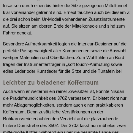
Insassen durch einen bis hinter die Sitze gezogenen Mitteltunnel
klar voneinander getrennt sind. Erneut tauchen auch bei diesem Z
die drei schon beim Ur-Modell vorhandenen Zusatzinstrumente
auf. Sie sitzen am oberen Ende der Mittelkonsole und sind zum
Fahrer geneigt.
Besondere Aufmerksamkeit legten die Interieur-Designer auf die
perfekte Passgenauigkeit aller Komponenten sowie die Auswahl
wertiger Materialien und Oberflächen. Zum Wohlfühlen an Bord
tragen der Instrumententräger in „soft touch“-Anmutung sowie
edles Leder oder Kunstleder für die Sitze und die Türtafeln bei.
Leichter zu beladener Kofferraum
Auch wenn er weiterhin ein reiner Zweisitzer ist, konnte Nissan
die Praxisfreundlichkeit des 370Z verbessern. Er bietet nicht nur
mehr Ablagemöglichkeiten, sondern auch einen praktikableren
Kofferraum. Denn zusätzliche Verstärkungen an der
Rohkarosserie erlaubten den Verzicht auf die platzraubende
hintere Domstrebe des 350Z. Der 370Z fasst nun mühelos zwei
mittelgroße Koffer, während ein über die gesamte Länge des