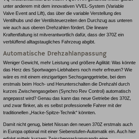
unter anderem mit dem innovativen VVEL-System (Variable
Valve Event and Lift), das über die variable Verstellung des
Ventilhubs und der Ventilsteuerzeiten den Durchzug aus unteren
wie auch aus oberen Drehzahlen fördert. Die lineare
Kraftentfaltung ist mitverantwortlich dafür, dass der 370Z ein
verblüffend alltagstaugliches Fahrzeug abgibt.
Automatische Drehzahlanpassung
Weniger Gewicht, mehr Leistung und größere Agilität: Was könnte
das Herz des Sportwagen-Liebhabers noch mehr erfreuen? Wie
wäre es mit einem einzigartigen Sechsganggetriebe, bei dem
erstmals beim Hoch- und Herunterschalten die Drehzahl durch
kurzes Zwischengasgeben (Synchro Rev Control) automatisch
angepasst wird? Genau das kann das neue Getriebe des 370Z,
und zwar flinker, als es selbst professionelle Fahrer mit der
traditionellen „Hacke-Spitze-Technik“ könnten.
Damit nicht genug, bietet Nissan den neuen 370Z erstmals auch
in Europa optional mit einer Siebenstufen-Automatik ein. Auch hier
erfolgt mittels kurzem Zwischengaskommando eine