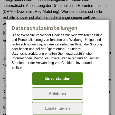
automatische Anpassung der Drehzahl beim Herunterschalten
(DRM – Downshift Rev Matching). Wer besonders schnelle
Schaltmanöver schätzt, kann die Gänge sequenziell per
Schaltwippen am Lenkrad einlegen.
Datenschutzeinstellungen
Klassische Sportwagenproportionen
Diese Webseite verwendet Cookies zur Reichweiten­messung
und Personalisierung von Inhalten und Werbung. Einige sind
Auch wenn der 370Z von Grund auf neu konzipiert wurde, teilt er
technisch notwendig, andere vereinfachen Ihnen die Nutzung
sich Elemente der Design-DNA mit dem abgelösten 350Z und
oder helfen uns bei der Optimierung. In unserer
sogar mit dem Ur-Modell von 1969, dem 240Z. Erneut dominieren
Datenschutzerklärung
erhalten Sie hierzu ausführliche
Informationen. Bevor Sie unsere Webseiten nutzen, sollten
die klassischen Sportwagen-Proportionen mit langer Haube,
Sie sich mit der Verwendung von Cookies einverstanden
kurzer Kabine und knappen Überhängen. Kräftig ausgebildete
erklären.
Hüften unterstreichen die sportlichen Ambitionen zusätzlich.
Einverstanden
Die vielleicht auffälligste stilistische Änderung am neuen Z ist das
ab der Türhinterkante nach oben gezogene hintere Seitenfenster.
Die aufwärts führende Linie findet eine Entsprechung in dem nun
Ablehnen
ebenfalls dynamischer geformten Türschweller.
Vom Nissan GT-R inspirierte Dachlinie
Einstellungen
Auch die massiven Türgriffe aus Aluminium und das erstmals mit