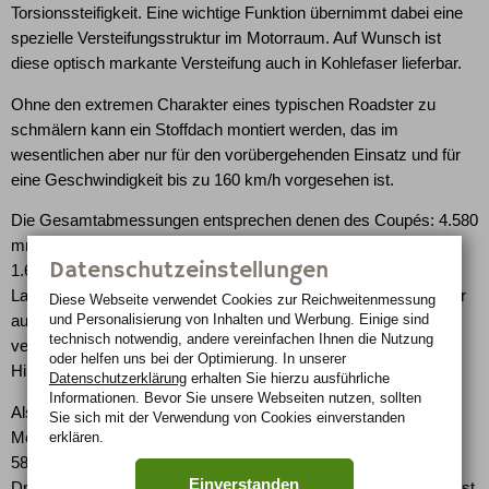
Torsionssteifigkeit. Eine wichtige Funktion übernimmt dabei eine
spezielle Versteifungsstruktur im Motorraum. Auf Wunsch ist
diese optisch markante Versteifung auch in Kohlefaser lieferbar.
Ohne den extremen Charakter eines typischen Roadster zu
schmälern kann ein Stoffdach montiert werden, das im
wesentlichen aber nur für den vorübergehenden Einsatz und für
eine Geschwindigkeit bis zu 160 km/h vorgesehen ist.
Die Gesamtabmessungen entsprechen denen des Coupés: 4.580
mm Länge, 2.045 Breite, Achsabstand 2.665 mm, Spur vorne
Datenschutzeinstellungen
1.635 und hinten 1.695 mm. Es ändert sich nur die Höhe: der
Lamborghini Murciélago Roadster sitzt nochmals 70 mm flacher
Diese Webseite verwendet Cookies zur Reichweiten­messung
und Personalisierung von Inhalten und Werbung. Einige sind
auf die Straße als das Coupé. Das Leergewicht von 1.650 kg
technisch notwendig, andere vereinfachen Ihnen die Nutzung
verteilt sich zu 42% auf die Vorderachse und zu 58% auf der
oder helfen uns bei der Optimierung. In unserer
Hinterachse.
Datenschutzerklärung
erhalten Sie hierzu ausführliche
Informationen. Bevor Sie unsere Webseiten nutzen, sollten
Als Triebwerk kommt der bekannte Lamborghini 12-Zylinder-V-
Sie sich mit der Verwendung von Cookies einverstanden
erklären.
Motor im 60-Grad-Winkel mit 6.192 cm und einer Leistung von
580 PS (426 kW) bei 7.500/min zum Einsatz. Sein maximales
Einverstanden
Drehmoment von 650 Nm liegt bei 5.400/min an. Das Getriebe ist