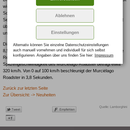
wie beim Coupé ein Sechsgang-Schaltgetriebe. Als
Sonderausstattung ist auch das automatisierte
Ablehnen
Sechsganggetriebe e.gear verfügbar. Auch der Roadster verfügt
über den Lamborghini-Allradantrieb mit zentraler Viskokupplung
Einstellungen
und selbstsperrendem Differential vorne und hinten.
Die Felgen aus einer speziellen Aluminium-Legierung messen
Alternativ können Sie einzelne Datenschutz­ein­stellungen
auch manuell vor­nehmen und indivi­duell für sich selbst
8,5" vorn und 13" hinten. Für ultimative Bodenhaftung sorgen die
konfigurieren. Angaben über uns finden Sie hier:
Impressum
Reifenformate 245/35ZR 18 vorn und 335/30ZR 18 hinten. Die
Spitzengeschwindigkeit des Murciélago Roadster beträgt etwa
320 km/h. Von 0 auf 100 km/h beschleunigt der Murciélago
Roadster in 3,8 Sekunden.
Zurück zur letzten Seite
Zur Übersicht: -> Neuheiten
Quelle: Lamborghini