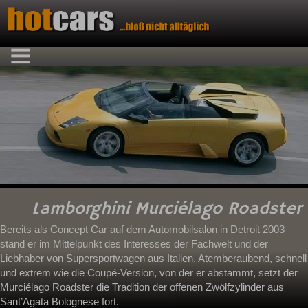
Lamborghini Murciélago Roadster
Bereits als Concept Car auf dem Automobilsalon in Detroit 2003
stand er im Mittelpunkt des Interesses der Fachwelt und der
Liebhaber von Supersportwagen aus Italien. Atemberaubend, schnell
und extrem wie die Coupé-Version, von der er abstammt, setzt der
Murciélago Roadster die Tradition der offenen Zwölfzylinder aus
Sant’Agata Bolognese fort.