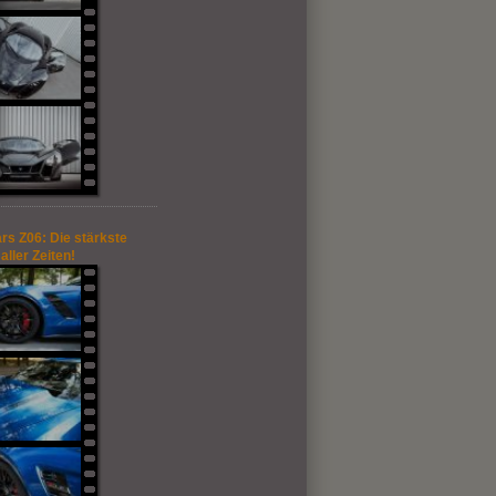
rs Z06: Die stärkste
aller Zeiten!