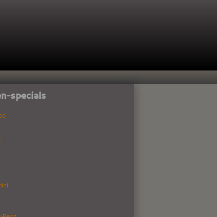
n-specials
eo
t
ini
s-Benz