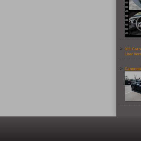
911 Carre
Liter Ver
Cannonba