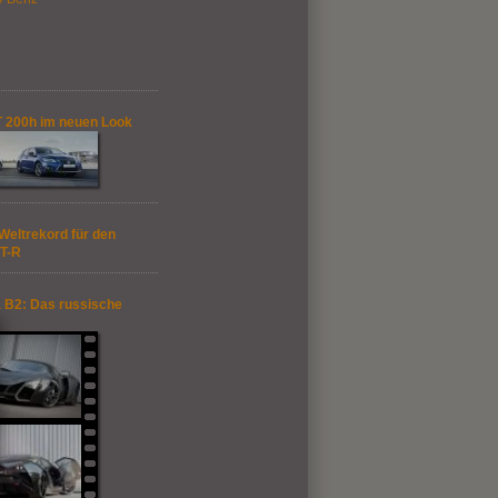
 200h im neuen Look
Weltrekord für den
T-R
 B2: Das russische