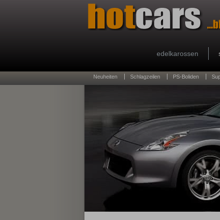
edelkarossen
Neuheiten
Schlagzeilen
PS-Boliden
Su