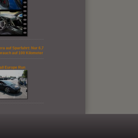
ra auf Sparfahrt: Nur 6,7
brauch auf 100 Kilometer
ll Europe Run