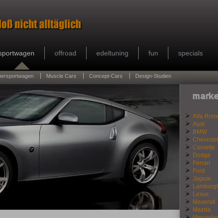
sportwagen
offroad
edeltuning
fun
specials
persportwagen
Muscle Cars
Concept-Cars
Design-Studien
marke
Alfa Rom
Audi
BMW
Chevrole
Corvette
Dodge
Ferrari
Ford
Jaguar
Lamborgh
Lexus
Maserati
Mazda
Mercede