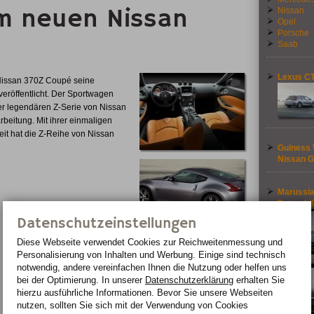
om neuen Nissan
Nissan
Opel
Porsche
Saab
Lexus CT
Nissan 370Z Coupé seine
 veröffentlicht. Der Sportwagen
er legendären Z-Serie von Nissan
rbeitung. Mit ihrer einmaligen
eit hat die Z-Reihe von Nissan
Guiness 
Nissan G
Marussia
Batmobil
Datenschutzeinstellungen
Diese Webseite verwendet Cookies zur Reichweiten­messung und
Personalisierung von Inhalten und Werbung. Einige sind technisch
notwendig, andere vereinfachen Ihnen die Nutzung oder helfen uns
bei der Optimierung. In unserer
Datenschutzerklärung
erhalten Sie
hierzu ausführliche Informationen. Bevor Sie unsere Webseiten
nutzen, sollten Sie sich mit der Verwendung von Cookies