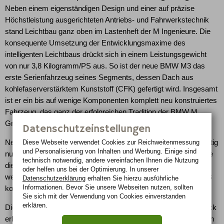
Neben einem eigenständigen Design und einer auf präzise
Höchstleistung ausgerichteten Antriebs- und Fahrwerkstechnik
stand Leichtbau ganz oben im Lastenheft der M Ingenieure. Die
konsequente Umsetzung der Entwicklungsmaxime des
intelligenten Leichtbaus drückt sich in einem Leistungsgewicht
von nur 3,8 Kilogramm/PS aus. So ist der neue BMW M3 das
erste Serienfahrzeug seines Segments, dessen Dach aus
kohlefaserverstärktem Kunststoff (CFK) gefertigt wird. Insgesamt
ist er ein bis auf wenige Komponenten komplett neu konstruiertes
Fahrzeug, das ganz der erfolgreichen Tradition der BMW M
GmbH entspricht.
Datenschutzeinstellungen
Diese Webseite verwendet Cookies zur Reichweiten­messung
Neben der tragenden Fahrzeugstruktur stammen karosserieseitig
und Personalisierung von Inhalten und Werbung. Einige sind
nur die beiden Türen, der Kofferraumdeckel, die Scheiben sowie
technisch notwendig, andere vereinfachen Ihnen die Nutzung
die Front- und Heckleuchten vom Coupé der 3er Baureihe. Alle
oder helfen uns bei der Optimierung. In unserer
weiteren Komponenten wurden speziell für den neuen BMW M3
Datenschutzerklärung
erhalten Sie hierzu ausführliche
Informationen. Bevor Sie unsere Webseiten nutzen, sollten
konstruiert.
Sie sich mit der Verwendung von Cookies einverstanden
erklären.
Die Eigenständigkeit des neuen BMW M3 ist auf den ersten Blick
erkennbar. Charakteristisch sind neben der Motorhaube mit dem