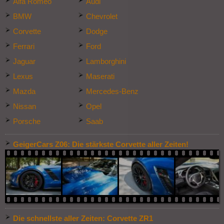
Alfa Romeo
Audi
BMW
Chevrolet
Corvette
Dodge
Ferrari
Ford
Jaguar
Lamborghini
Lexus
Maserati
Mazda
Mercedes-Benz
Nissan
Opel
Porsche
Saab
GeigerCars Z06: Die stärkste Corvette aller Zeiten!
Die schnellste aller Zeiten: Corvette ZR1