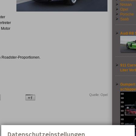
Nissan
Opel
Porsche
kter
Saab
rtreter
n Motor
Audi R8 
n Roadster-Proportionen.
911 Carre
Liter Ver
Gumpert 
schlappe
Quelle: Opel
Datenschutzeinstellungen