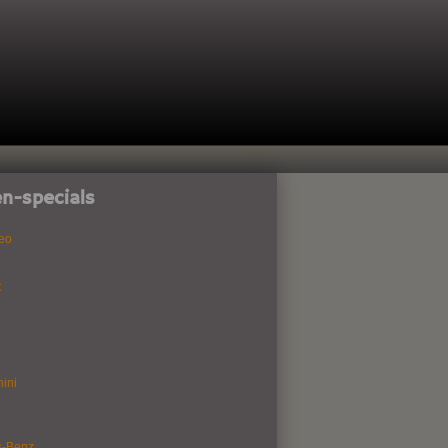
n-specials
eo
t
ini
s-Benz