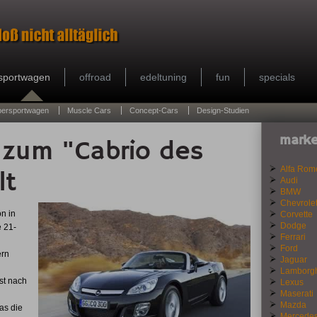
sportwagen
offroad
edeltuning
fun
specials
persportwagen
Muscle Cars
Concept-Cars
Design-Studien
marke
 zum "Cabrio des
Alfa Rom
lt
Audi
BMW
Chevrole
n in
Corvette
Dodge
e 21-
Ferrari
Ford
ern
Jaguar
Lamborgh
st nach
Lexus
Maserati
Mazda
as die
Mercede