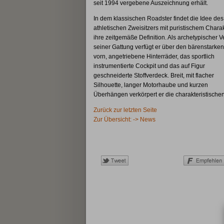
seit 1994 vergebene Auszeichnung erhält.
In dem klassischen Roadster findet die Idee des
athletischen Zweisitzers mit puristischem Chara
ihre zeitgemäße Definition. Als archetypischer Ve
seiner Gattung verfügt er über den bärenstarke
vorn, angetriebene Hinterräder, das sportlich
instrumentierte Cockpit und das auf Figur
geschneiderte Stoffverdeck. Breit, mit flacher
Silhouette, langer Motorhaube und kurzen
Überhängen verkörpert er die charakteristische
Zurück zur letzten Seite
Zur Übersicht: -> News