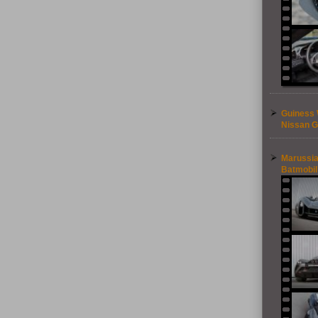
Guiness 
Nissan G
Marussia
Batmobil