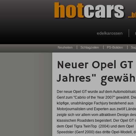
edelkarossen
Neuheiten
Schlagzeilen
PS-Boliden
Su
Neuer Opel GT
Jahres" gewäh
Der neue Opel GT wurde auf dem Automobilsalo
Genf zum "Cabrio of the Year 2007" gewählt. Di
köpfige, unabhängige Fachjury bestehend aus
Motorjournalisten und Experten aus zwölf Länd
zeigte sich vor allem vom attraktiven Design des
klassischen Roadsters begeistert. Der Opel GT i
dem Opel Tigra TwinTop (2004) und dem Opel
Speedster (Genf 2000) das dritte Opel-Modell, d