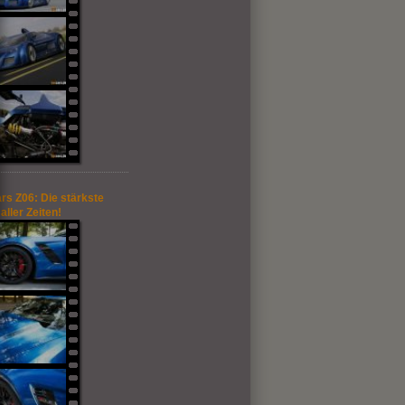
rs Z06: Die stärkste
aller Zeiten!