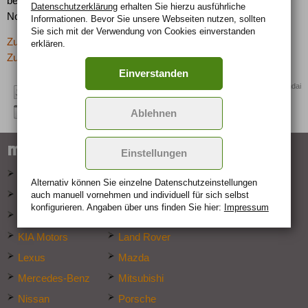
beschleunigt. Der Gesamtverbrauch beträgt 8,0 Liter
Datenschutzerklärung
erhalten Sie hierzu ausführliche
Normalbenzin.
Informationen. Bevor Sie unsere Webseiten nutzen, sollten
Sie sich mit der Verwendung von Cookies einverstanden
Zurück zur letzten Seite
erklären.
Zur Übersicht: -> SUV
Einverstanden
Quelle: Hyundai
Ablehnen
marken-specials
Einstellungen
Audi
BMW
Alternativ können Sie einzelne Datenschutz­ein­stellungen
auch manuell vor­nehmen und indivi­duell für sich selbst
Ford
Hummer
konfigurieren. Angaben über uns finden Sie hier:
Impressum
Hyundai
Jeep
KIA Motors
Land Rover
Lexus
Mazda
Mercedes-Benz
Mitsubishi
Nissan
Porsche