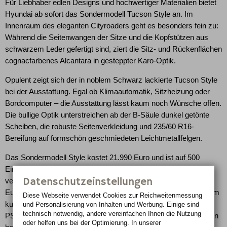
Für Liebhaber edlen Designs und hochwertiger Materialien bietet
Hyundai ab sofort das Sondermodell Tucson Style an. Im
Innenraum des eleganten Cityroaders geht es besonders fein zu:
Während die Seitenwangen der Sitze und die Kopfstützen aus
schwarzem Leder gefertigt sind, ziert die Sitz- und Rückenflächen
cognacfarbenes Alcantara in gesteppter Karo-Optik.
Opulent zeigt sich der in noblem Schwarz lackierte Tucson Style
bei der Ausstattung. Egal ob Klimaautomatik, Sitzheizung oder
Bordcomputer – die Ausstattung lässt kaum noch Wünsche offen.
Die bullige Optik unterstreichen ab der B-Säule dunkel getönte
Scheiben, die robuste Seitenverkleidung und 235/60 R16-
Bereifung auf formschön geschmiedeten Leichtmetallfelgen.
Das Sondermodell Style kostet 21.990 Euro und ist auf 500
Einheiten limitiert. Die Preisersparnis gegenüber einem
Datenschutzeinstellungen
vergleichbar ausgestatteten Serienmodell beträgt rund 2.600
Euro. Motorisiert ist das frontgetriebene Kompakt-SUV mit einem
Diese Webseite verwendet Cookies zur Reichweiten­messung
kultivierten 2,0-Liter-Vierzylinder-Benzinmotor, der 104 kW (141
und Personalisierung von Inhalten und Werbung. Einige sind
technisch notwendig, andere vereinfachen Ihnen die Nutzung
PS) leistet und den Tucson von 0 auf 100 km/h in 10,4 Sekunden
oder helfen uns bei der Optimierung. In unserer