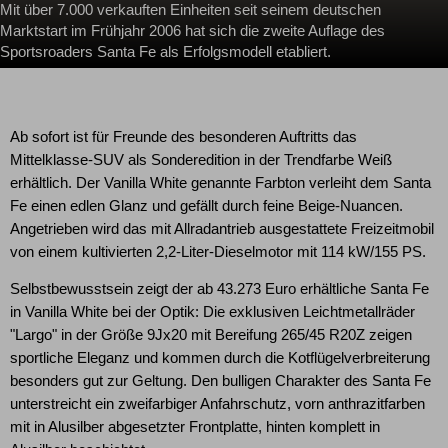
Mit über 7.000 verkauften Einheiten seit seinem deutschen
Marktstart im Frühjahr 2006 hat sich die zweite Auflage des
Sportsroaders Santa Fe als Erfolgsmodell etabliert.
Ab sofort ist für Freunde des besonderen Auftritts das
Mittelklasse-SUV als Sonderedition in der Trendfarbe Weiß
erhältlich. Der Vanilla White genannte Farbton verleiht dem Santa
Fe einen edlen Glanz und gefällt durch feine Beige-Nuancen.
Angetrieben wird das mit Allradantrieb ausgestattete Freizeitmobil
von einem kultivierten 2,2-Liter-Dieselmotor mit 114 kW/155 PS.
Selbstbewusstsein zeigt der ab 43.273 Euro erhältliche Santa Fe
in Vanilla White bei der Optik: Die exklusiven Leichtmetallräder
"Largo" in der Größe 9Jx20 mit Bereifung 265/45 R20Z zeigen
sportliche Eleganz und kommen durch die Kotflügelverbreiterung
besonders gut zur Geltung. Den bulligen Charakter des Santa Fe
unterstreicht ein zweifarbiger Anfahrschutz, vorn anthrazitfarben
mit in Alusilber abgesetzter Frontplatte, hinten komplett in