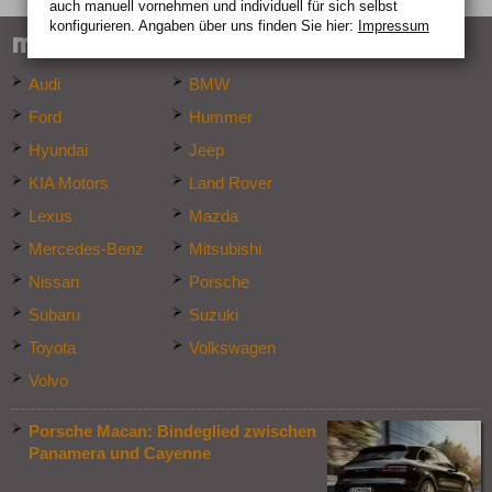
auch manuell vor­nehmen und indivi­duell für sich selbst
konfigurieren. Angaben über uns finden Sie hier:
Impressum
marken-specials
Audi
BMW
Ford
Hummer
Hyundai
Jeep
KIA Motors
Land Rover
Lexus
Mazda
Mercedes-Benz
Mitsubishi
Nissan
Porsche
Subaru
Suzuki
Toyota
Volkswagen
Volvo
Porsche Macan: Bindeglied zwischen
Panamera und Cayenne