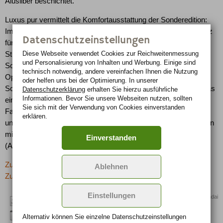
Alusilber beschichtet.
Luxus pur vermittelt die Komfortausstattung der Sonderedition:
Immer an Bord ist die hochwertige Lederausstattung in Schwarz
Datenschutzeinstellungen
für Sitze, Lenkrad und Schaltknauf, eine Sitzheizung mit zwei
Diese Webseite verwendet Cookies zur Reichweiten­messung
Stufen, Türeinstiegsleisten in Metalldekor, dunkel getönte
und Personalisierung von Inhalten und Werbung. Einige sind
Scheiben ab B-Säule und eine Geschwindigkeitsregelanlage.
technisch notwendig, andere vereinfachen Ihnen die Nutzung
Optional ist eine Fünf-Stufen-Automatik mit zweiter manueller
oder helfen uns bei der Optimierung. In unserer
Schaltebene (1.740 Euro), ein Elektronik-Paket (1.990 Euro), das
Datenschutzerklärung
erhalten Sie hierzu ausführliche
Informationen. Bevor Sie unsere Webseiten nutzen, sollten
ein Panorama-Hub-Schiebedach, einen elektrisch einstellbaren
Sie sich mit der Verwendung von Cookies einverstanden
Fahrer- und Beifahrersitz, elektrisch einklappbare Außenspiegel
erklären.
und ein Rückfahrwarnsystem umfasst, erhältlich. In Kombination
mit Automatikgetriebe ist der Allradler auch als Siebensitzer
Einverstanden
(Aufpreis: 1.530 Euro) lieferbar.
Zurück zur letzten Seite
Ablehnen
Zur Übersicht: -> SUV
Einstellungen
Quelle: Hyundai
Alternativ können Sie einzelne Datenschutz­ein­stellungen