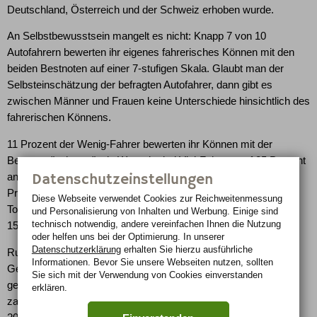
Deutschland, Österreich und der Schweiz erhoben wurde.
An Selbstbewusstsein mangelt es nicht: Knapp 7 von 10
Autofahrern bewerten ihr eigenes fahrerisches Können mit den
beiden Bestnoten auf einer 7-stufigen Skala. Glaubt man der
Selbsteinschätzung der befragten Autofahrer, dann gibt es
zwischen Männer und Frauen keine Unterschiede hinsichtlich des
fahrerischen Könnens.
11 Prozent der Wenig-Fahrer bewerten ihr Können mit der
Bestnote "sehr gut", ein Wert, der bei Viel-Fahrern auf 25 Prozent
Datenschutzeinstellungen
ansteigt. Im Nationenvergleich liegt Österreich voran. Knapp 21
Prozent der österreichischen Autofahrer geben sich selbst den
Diese Webseite verwendet Cookies zur Reichweiten­messung
Top-Wert, in Deutschland und der Schweiz sind es jeweils rund
und Personalisierung von Inhalten und Werbung. Einige sind
technisch notwendig, andere vereinfachen Ihnen die Nutzung
15 Prozent.
oder helfen uns bei der Optimierung. In unserer
Datenschutzerklärung
erhalten Sie hierzu ausführliche
Rund ein Drittel der Befragten wurde wegen
Informationen. Bevor Sie unsere Webseiten nutzen, sollten
Geschwindigkeitsübertretungen im letzten Jahr zur Kasse
Sie sich mit der Verwendung von Cookies einverstanden
gebeten, Frauen (27,9%) zahlen etwas seltener. Wer viel fährt
erklären.
zahlt auch häufiger: So haben rund die Hälfte der Viel-Fahrer (>