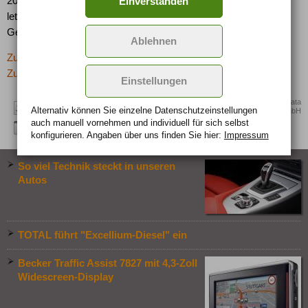
20.000 km), aber nur 17% der Wenig-Fahrer (< 5.000 km) im
Einverstanden
letzten Jahr zumindest einmal wegen Überschreitung von
Geschwindigkeitslimits Strafe zahlen müssen.
Ablehnen
Zurück zur letzten Seite
Zur Übersicht: -> Schlagzeilen
Einstellungen
Quelle: ERGO-Data
Alternativ können Sie einzelne Datenschutz­ein­stellungen
GmbH
auch manuell vor­nehmen und indivi­duell für sich selbst
konfigurieren. Angaben über uns finden Sie hier:
Impressum
So viel Technik steckt in unseren
Autos
TOTAL führt "Excellium-Diesel" ein
Becker Traffic Assist 7827 mit 4,3-Zoll
Widescreen-Display