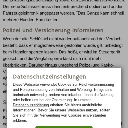
Der neue Schlüssel muss dann entsprechend codiert und an die
Fahrzeugelektronik angepasst werden. "Das Ganze kann schnell
mehrere Hundert Euro kosten.
Polizei und Versicherung informieren
Wenn der alte Schlüssel nicht wieder auftaucht und der Verdacht
besteht, dass er möglicherweise gestohlen wurde, gilt: unbedingt
beim Händler sperren lassen. Das heißt, er wird im Steuergerät
gelöscht und die Wegfahrsperre lässt sich nicht mehr
überbrücken. Darüber hinaus umgehend Polizei und Kasko-
Versicherung am besten schriftlich über den Verlust informieren.
Datenschutzeinstellungen
Wichtig ist, den Werkstattauftrag zur Löschung der alten
Diese Webseite verwendet Cookies zur Reichweiten­messung
Schlüsseldaten aufzubewahren, um im Fall eines Diebstahls
und Personalisierung von Inhalten und Werbung. Einige sind
etwas in der Hand zu haben.
technisch notwendig, andere vereinfachen Ihnen die Nutzung
oder helfen uns bei der Optimierung. In unserer
Schwachstelle Kofferraum
Datenschutzerklärung
erhalten Sie hierzu ausführliche
Informationen. Bevor Sie unsere Webseiten nutzen, sollten
Ein Ort, an dem der Schlüssel häufig abhandenkommt, ist der
Sie sich mit der Verwendung von Cookies einverstanden
Kofferraum. Wer den Wagen verriegelt, solange die Heckklappe
erklären.
noch offen steht, den Schlüssel beim Ausladen ins Gepäckabteil