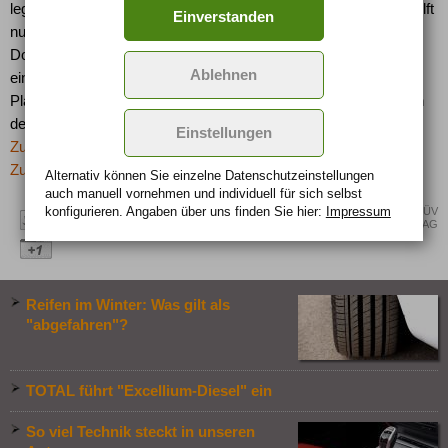
legt und dann den Deckel schließt, hat das Nachsehen. Dann hilft
Einverstanden
nur der Pannendienst, der das Auto mit Spezialwerkzeug öffnet.
Doch jeder Pkw hat ein mechanisches Schloss, das sich mit
Ablehnen
einem Notschlüssel öffnen lässt. Diesen meist kompakten
Plastikschlüssel deshalb immer mitführen und beispielsweise in
der Brieftasche aufbewahren.
Einstellungen
Zurück zur letzten Seite
Zur Übersicht: -> Schlagzeilen
Alternativ können Sie einzelne Datenschutz­ein­stellungen
auch manuell vor­nehmen und indivi­duell für sich selbst
konfigurieren. Angaben über uns finden Sie hier:
Impressum
Quelle: TÜV
Rheinland AG
Reifen im Winter: Was gilt als
"abgefahren"?
TOTAL führt "Excellium-Diesel" ein
So viel Technik steckt in unseren