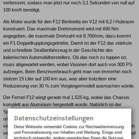
verbessert, sodass man jetzt nur noch 3,1 Sekunden von null auf
100 km/h benötigt.
Als Motor wurde für den F12 Berlinetta ein V12 mit 6,2 l Hubraum
konstruiert. Das maximale Drehmoment wird mit 690 Nm
angegeben, die maximale Drehzahl mit 8.700/min, dazu kommt
ein F1-Doppelkupplungsgetriebe. Damit ist der F12 das stärkste
und schnellste Straßenfahrzeug in der Geschichte des
italienischen Automobilherstellers. Ob das noch zu toppen ist,
muss abgewartet werden, wobei Visionen dort auch von 900 PS
aufzeigen. Beim Benzinverbrauch geht man von immerhin noch
stolzen 15 Liter auf 100 km aus, was aber trotzdem eine
Reduzierung von 30 % zum Vorgängermodell ausmachen würde.
Der Ferrari F12 wiegt gerade mal 1.525 kg, wobei das Chassis
komplett aus Aluminium hergestellt wurde. Natürlich ist der
Spezialist für das Aussehen Ferrari Scaglietti. Der Achsabstand
Datenschutzeinstellungen
und auch das Heck wurden im Vergleich zum Ferrari 599
verkürzt und so der Schwerpunkt des Wagens weiter nach hinten
Diese Webseite verwendet Cookies zur Reichweiten­messung
und Personalisierung von Inhalten und Werbung. Einige sind
verlagert. Die Gewichtsverteilung von vorne zu hinten hat sich auf
technisch notwendig, andere vereinfachen Ihnen die Nutzung