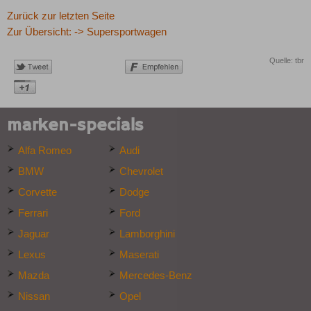
Zurück zur letzten Seite
Zur Übersicht: -> Supersportwagen
Quelle: tbr
marken-specials
Alfa Romeo
Audi
BMW
Chevrolet
Corvette
Dodge
Ferrari
Ford
Jaguar
Lamborghini
Lexus
Maserati
Mazda
Mercedes-Benz
Nissan
Opel