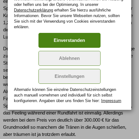
ein Verhältnis von 46 zu 54 Prozent verändert. Dazu ist der
oder helfen uns bei der Optimierung. In unserer
Sportwagen auch noch etwas tiefergelegt worden. Die Maße der
Datenschutzerklärung
erhalten Sie hierzu ausführliche
Karosserie sind wie folgt: Länge 4,62 m, Breite 1,94 m und Höhe
Informationen. Bevor Sie unsere Webseiten nutzen, sollten
Sie sich mit der Verwendung von Cookies einverstanden
1,27 m. Der der cw-Wert soll etwas unter 0,3 liegen, wobei auch
erklären.
die aerodynamische Motorraumhaube und diverse
Luftleitelemente mithelfen.
Einverstanden
Der neue F12 Berlinetta hat eine neuartige Keramik-Bremsanlage
zum elektronisch gesteuerten Fahrwerk erhalten, eine integrierte
Ablehnen
Steuerung aller Fahrdynamiksysteme ist natürlich
selbstverständlich. Auch im Innenraum sind jetzt hinter den
Einstellungen
beiden Sitzen Ablagen entstanden, die den Wagen geräumiger
werden lassen. Das Ambiente im Inneren wird durch Leder und
Alternativ können Sie einzelne Datenschutz­ein­stellungen
Aluminium komplettiert. Mit diesem Sportwagen wird natürlich
auch manuell vor­nehmen und indivi­duell für sich selbst
Fahren für jedermann zum Spaß hoch drei. Die
konfigurieren. Angaben über uns finden Sie hier:
Impressum
Spitzenverarbeitung der einzelnen Teile kann sich sehen lassen,
das Feeling während einer Rundfahrt ist einmalig. Allerdings
werden bei dem Preis von deutlich über 300.000 € für das
Grundmodell so manchem die Tränen in die Augen schießen,
aber träumen ist ja trotzdem erlaubt.