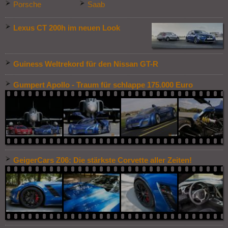
Porsche
Saab
Lexus CT 200h im neuen Look
Guiness Weltrekord für den Nissan GT-R
Gumpert Apollo - Traum für schlappe 175.000 Euro
GeigerCars Z06: Die stärkste Corvette aller Zeiten!