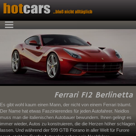
Ferrari F12 Berlinetta
Es gibt wohl kaum einen Mann, der nicht von einem Ferrari träumt.
Der Name hat etwas Faszinierendes für jeden Autofahrer. Neidlos
muss man die italienischen Autobauer bewundern. Ihnen gelingt es
immer wieder, Autos zu konstruieren, die die Herzen höher schlagen
lassen. Und während der 599 GTB Fiorano in aller Welt für Furore