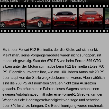
sorgt, steht im Genfer Autosalon schon sein Nachfolger.
Es ist der Ferrari F12 Berlinetta, der die Blicke auf sich lenkt.
Meint man, seine Vorgängermodelle wären nicht zu toppen, irrt
man sich gewaltig. Statt der 670 PS wie beim Ferrari 599 GTO
sitzen unter der Motorraumhaube beim F12 Berlinetta stolze 760
PS. Eigentlich unvorstellbar, wie vor 100 Jahren Autos mit 20 PS
überhaupt von der Stelle wegzubekommen waren. Aber natürlich
sind die 760 PS auf normalen Straßen nicht zum Ausreizen
gedacht. Da bräuchte ein Fahrer dieses Wagens schon einen
eigenen Autobahnabschnitt oder eine Formel-1 Strecke, um den
Wagen auf die Höchstgeschwindigkeit von sage und schreibe
über 340 km/h zu bringen. Die Beschleunigung wurde nochmals