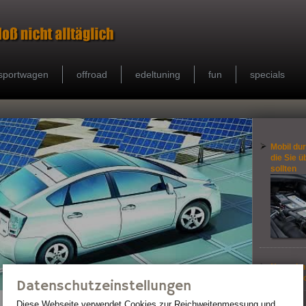
sportwagen
offroad
edeltuning
fun
specials
Mobil dur
die Sie ü
sollten
Nur zehn 
km/h im 
Datenschutzeinstellungen
Diese Webseite verwendet Cookies zur Reichweiten­messung und