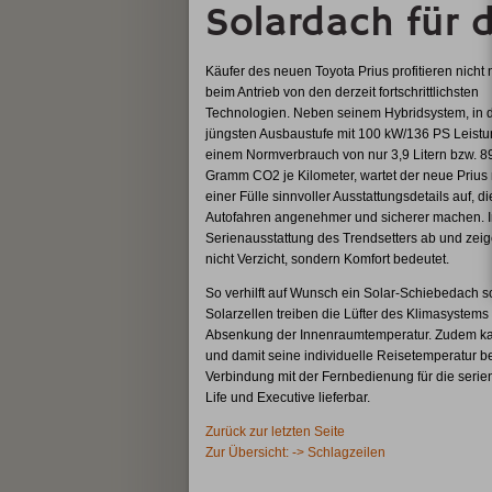
Solardach für 
Käufer des neuen Toyota Prius profitieren nicht 
beim Antrieb von den derzeit fortschrittlichsten
Technologien. Neben seinem Hybridsystem, in 
jüngsten Ausbaustufe mit 100 kW/136 PS Leist
einem Normverbrauch von nur 3,9 Litern bzw. 8
Gramm CO2 je Kilometer, wartet der neue Prius 
einer Fülle sinnvoller Ausstattungsdetails auf, d
Autofahren angenehmer und sicherer machen. In
Serienausstattung des Trendsetters ab und zeig
nicht Verzicht, sondern Komfort bedeutet.
So verhilft auf Wunsch ein Solar-Schiebedach 
Solarzellen treiben die Lüfter des Klimasystems 
Absenkung der Innenraumtemperatur. Zudem kan
und damit seine individuelle Reisetemperatur b
Verbindung mit der Fernbedienung für die serien
Life und Executive lieferbar.
Zurück zur letzten Seite
Zur Übersicht: -> Schlagzeilen