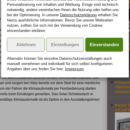
den Toyota Prius
So viel T
Personalisierung von Inhalten und Werbung. Einige sind technisch
Autos
notwendig, andere vereinfachen Ihnen die Nutzung oder helfen uns
bei der Optimierung. In unserer
Datenschutzerklärung
erhalten Sie
nur
hierzu ausführliche Informationen. Bevor Sie unsere Webseiten
nutzen, sollten Sie sich mit der Verwendung von Cookies
der
einverstanden erklären.
ung und
9
Reifen im
Ablehnen
Einstellungen
Einverstanden
mit
"abgefah
ie das
novative Optionen runden die ohnehin reichhaltige
Alternativ können Sie einzelne Datenschutz­ein­stellungen auch
en einmal mehr, dass umweltfreundliche Mobilität im Toyota Prius
manuell vor­nehmen und indivi­duell für sich selbst konfigurieren.
Angaben über uns finden Sie hier:
Impressum
schon beim Losfahren zu einer echten Wohlfühlatmosphäre. Die
Klimaanl
an und sorgen bei Hitze bereits vor dem Start für eine merkliche
Filtersy
n der Fahrer die Klimaautomatik per Fernbedienung starten
austausc
ereits beim Einsteigen genießen. Das Solar-Schiebedach in
mäßige Klimaautomatik ist als Option in den Ausstattungslinien
Becker Tr
4,3-Zoll