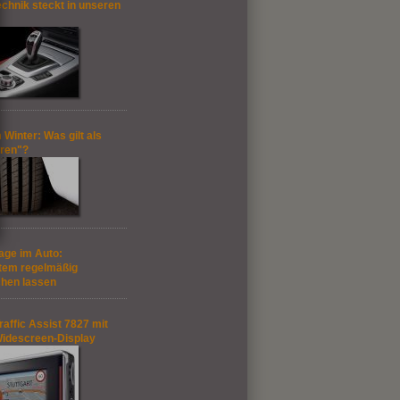
echnik steckt in unseren
 Winter: Was gilt als
ren"?
age im Auto:
stem regelmäßig
hen lassen
affic Assist 7827 mit
 Widescreen-Display