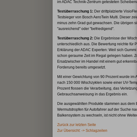
im ADAC Technik-Zentrum getesteten Scheibenwi
Testüberraschung 1:
Der drittplatzierte VisioF
Testsieger von Bosch AeroTwin Multi. Dieser zei
minus zehn Grad gut gewachsen. Die übrigen si
"ausreichend" oder "befriedigend".
Testüberraschung 2:
Die Ergebnisse der Wischq
unterschiedlich aus. Die Bewertung reichte für P
Erklärung der ADAC Experten: Weil sich Gummi 
schon geraume Zeit im Regal gelegen haben. Z
Ersatzwischer im Handel mit einem gut erkennba
Forderung bereits umgesetzt.
Mit einer Gewichtung von 90 Prozent wurde im A
nach 150 000 Wischzyklen sowie einer UV-Tempe
Prozent flossen die Verarbeitung, das Verletzun
Gebrauchsanweisung in das Ergebnis ein.
Die ausgewählten Produkte stammen aus dem Ba
Wermutstropfen für Autofahrer auf der Suche nac
Balkensystem zu wechseln, ist nicht ohne Weite
Zurück zur letzten Seite
Zur Übersicht: -> Schlagzeilen