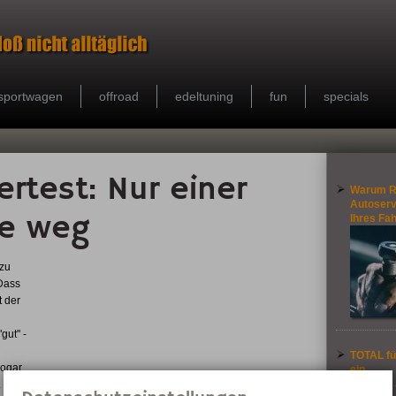
sportwagen
offroad
edeltuning
fun
specials
rtest: Nur einer
Warum R
Autoservi
te weg
Ihres Fa
 zu
 Dass
t der
gut" -
TOTAL fü
sogar
ein
ie gute Nachricht des Tests lautet: Kein Produkt fiel durch, alle