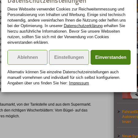
Datenschutzeinstellungen
scher wurden mit "gut" oder "befriedigend" bewertet.
Becker Tr
Diese Webseite verwendet Cookies zur Reichweiten­messung und
4,3-Zoll
lex der Firma SWF kostet mit 37 Euro zehn Euro mehr als der
Personalisierung von Inhalten und Werbung. Einige sind technisch
gte sich auch als Einziger dem simulierten Winterbetrieb bei
notwendig, andere vereinfachen Ihnen die Nutzung oder helfen uns
eben Wischer erreichten in der Kältekammer nur die Note
bei der Optimierung. In unserer
Datenschutzerklärung
erhalten Sie
hierzu ausführliche Informationen. Bevor Sie unsere Webseiten
nutzen, sollten Sie sich mit der Verwendung von Cookies
ualität fielen bei einigen Handelsprodukten auffallend
einverstanden erklären.
rüflinge desselben Typs von "sehr gut" bis "ausreichend".
mit zunehmendem Alter verändert, müssen einige Testprodukte
um Nutzen des Verbrauchers fordert der ADAC daher,
Ablehnen
Einstellungen
Einverstanden
ren Produktionsdatum zu versehen. Bei Autoreifen ist diese
So viel T
Alternativ können Sie einzelne Datenschutz­ein­stellungen auch
Autos
manuell vor­nehmen und indivi­duell für sich selbst konfigurieren.
DAC Test die Wischqualität bewertet: Erst im Neuzustand, dann
Angaben über uns finden Sie hier:
Impressum
ratur-Simulation bei plus 20 Grad und minus 10 Grad. Mit zehn
gsrisiko bei der Montage sowie die Verständlichkeit der
umarkt, von der Tankstelle und aus dem Supermarkt.
h den richtigen Wischerblättern: Vom Bügel- auf das
Fahranf
res möglich.
Autovers
teuer
Neue Sys