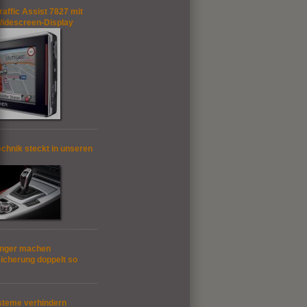
affic Assist 7827 mit
 Widescreen-Display
echnik steckt in unseren
änger machen
icherung doppelt so
teme verhindern