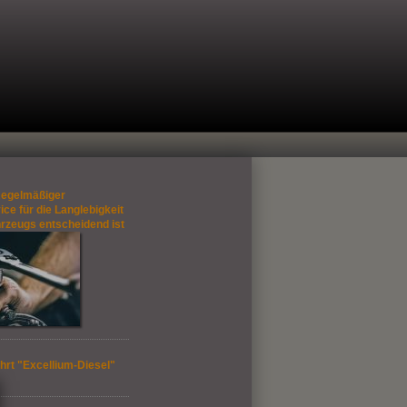
egelmäßiger
ce für die Langlebigkeit
hrzeugs entscheidend ist
hrt "Excellium-Diesel"