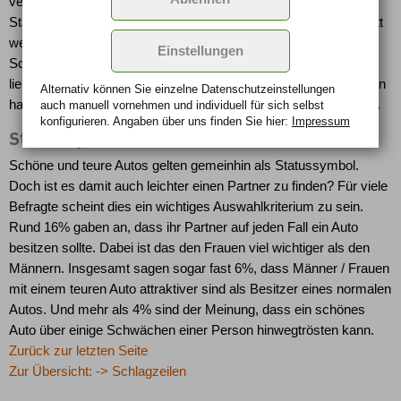
versucht und mit jemandem im Auto nebenan geflirtet (z.B. im
Stau). Rund 7% aller Teilnehmer gingen sogar noch einen Schritt
weiter und steckten ihrem Schwarm einen Zettel hinter den
Einstellungen
Scheibenwischer. Auf jeden Fall scheint das Auto eine
liebesberauschende Wirkung zu haben: Rund 10% der Befragten
Alternativ können Sie einzelne Datenschutz­ein­stellungen
haben hier den ersten Kuss von ihrem Angebeteten bekommen.
auch manuell vor­nehmen und indivi­duell für sich selbst
konfigurieren. Angaben über uns finden Sie hier:
Impressum
Statussymbol Auto
Schöne und teure Autos gelten gemeinhin als Statussymbol.
Doch ist es damit auch leichter einen Partner zu finden? Für viele
Befragte scheint dies ein wichtiges Auswahlkriterium zu sein.
Rund 16% gaben an, dass ihr Partner auf jeden Fall ein Auto
besitzen sollte. Dabei ist das den Frauen viel wichtiger als den
Männern. Insgesamt sagen sogar fast 6%, dass Männer / Frauen
mit einem teuren Auto attraktiver sind als Besitzer eines normalen
Autos. Und mehr als 4% sind der Meinung, dass ein schönes
Auto über einige Schwächen einer Person hinwegtrösten kann.
Zurück zur letzten Seite
Zur Übersicht: -> Schlagzeilen