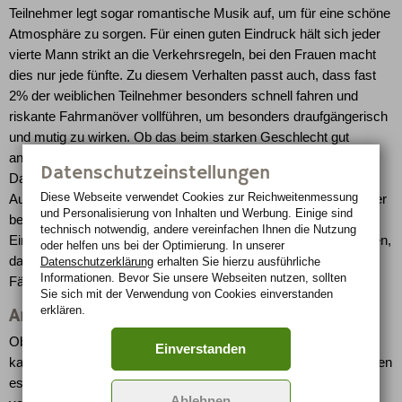
Teilnehmer legt sogar romantische Musik auf, um für eine schöne
Atmosphäre zu sorgen. Für einen guten Eindruck hält sich jeder
vierte Mann strikt an die Verkehrsregeln, bei den Frauen macht
dies nur jede fünfte. Zu diesem Verhalten passt auch, dass fast
2% der weiblichen Teilnehmer besonders schnell fahren und
riskante Fahrmanöver vollführen, um besonders draufgängerisch
und mutig zu wirken. Ob das beim starken Geschlecht gut
ankommt, steht allerdings nicht fest. Sicherlich gefällt es den
Datenschutzeinstellungen
Damen, wenn sich der Herr als Gentleman erweist und die
Diese Webseite verwendet Cookies zur Reichweiten­messung
Autotür aufhält. Leider machen dies nur etwas über die Hälfte der
und Personalisierung von Inhalten und Werbung. Einige sind
befragten Männer und - sehr emanzipiert - ca. 13% der Frauen.
technisch notwendig, andere vereinfachen Ihnen die Nutzung
Eines sollte man auf jeden Fall berücksichtigen: Fast 7% glauben,
oder helfen uns bei der Optimierung. In unserer
dass der Fahrstil eines Autofahrers Aufschluss über die
Datenschutzerklärung
erhalten Sie hierzu ausführliche
Informationen. Bevor Sie unsere Webseiten nutzen, sollten
Fähigkeiten als Liebhaber/in gibt.
Sie sich mit der Verwendung von Cookies einverstanden
erklären.
Amor am Steuer
Ob in der Disco oder im Supermarkt, den Partner fürs Leben
Einverstanden
kann man eigentlich überall finden, auch im Auto. Immerhin haben
es fast 32% der Männer und 24% der Frauen hier schon mal
Ablehnen