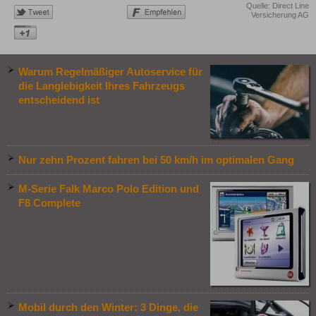
Quelle: Direct Line
Versicherung AG
Warum Regelmäßiger Autoservice für
die Langlebigkeit Ihres Fahrzeugs
entscheidend ist
Nur zehn Prozent fahren bei 50 km/h im optimalen Gang
M-Serie Falk Marco Polo Edition und
F8 Complete
Mobil durch den Winter: 3 Dinge, die