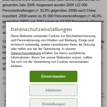
gesamten Jahr 2009. Insgesamt wurden 2009 122 000
Personenkraftwagen (+ 33,9% gegenüber 2008) nach China
exportiert. 2008 waren es 91 000 Personenkraftwagen (+ 46,0%
gegenüber 2007) und 2007 waren es 63 000 Personenkraftwagen
(+ 43,9% gegenüber 2006), die von Deutschland nach China
Datenschutzeinstellungen
ausgeführt wurden.
Diese Webseite verwendet Cookies zur Reichweiten­messung
und Personalisierung von Inhalten und Werbung. Einige sind
China stand im ersten Halbjahr 2010 auf Rang 5 der Länder, in die
technisch notwendig, andere vereinfachen Ihnen die Nutzung
Deutschland die meisten Personenkraftwagen exportiert. Rang 1
oder helfen uns bei der Optimierung. In unserer
belegte das Vereinigte Königreich mit 339 000 aus Deutschland
Datenschutzerklärung
erhalten Sie hierzu ausführliche
Informationen. Bevor Sie unsere Webseiten nutzen, sollten
exportierten Autos, vor den Vereinigten Staaten (257 000 Stück)
Sie sich mit der Verwendung von Cookies einverstanden
und Italien (204 000 Stück). Rang 4 erreichte Frankreich mit 180
erklären.
000 Personenkraftwagen.
Einverstanden
Zurück zur letzten Seite
Zur Übersicht: -> Schlagzeilen
Ablehnen
Quelle: Statistisches
Bundesamt
Einstellungen