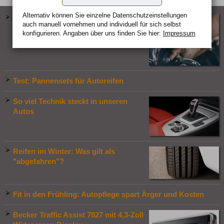
Alternativ können Sie einzelne Datenschutz­ein­stellungen
Warum Regelmäßiger Autoservice für
auch manuell vor­nehmen und indivi­duell für sich selbst
die Langlebigkeit Ihres Fahrzeugs
konfigurieren. Angaben über uns finden Sie hier:
Impressum
entscheidend ist
Test: Pannensets für Autoreifen
So viel Technik steckt in unseren
Autos
Reifen im Winter: Was gilt als
"abgefahren"?
Fit in den Frühling: Autopflege spart Ärger und Kosten
Becker Traffic Assist 7827 mit 4,3-Zoll