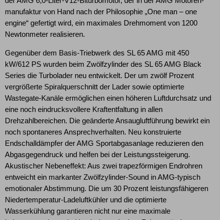
der AMG 6,0-Liter-V12-Biturbomotor, der in der AMG Motoren-
manufaktur von Hand nach der Philosophie „One man – one
engine“ gefertigt wird, ein maximales Drehmoment von 1200
Newtonmeter realisieren.
Gegenüber dem Basis-Triebwerk des SL 65 AMG mit 450
kW/612 PS wurden beim Zwölfzylinder des SL 65 AMG Black
Series die Turbolader neu entwickelt. Der um zwölf Prozent
vergrößerte Spiralquerschnitt der Lader sowie optimierte
Wastegate-Kanäle ermöglichen einen höheren Luftdurchsatz und
eine noch eindrucksvollere Kraftentfaltung in allen
Drehzahlbereichen. Die geänderte Ansaugluftführung bewirkt ein
noch spontaneres Ansprechverhalten. Neu konstruierte
Endschalldämpfer der AMG Sportabgasanlage reduzieren den
Abgasgegendruck und helfen bei der Leistungssteigerung.
Akustischer Nebeneffekt: Aus zwei trapezförmigen Endrohren
entweicht ein markanter Zwölfzylinder-Sound in AMG-typisch
emotionaler Abstimmung. Die um 30 Prozent leistungsfähigeren
Niedertemperatur-Ladeluftkühler und die optimierte
Wasserkühlung garantieren nicht nur eine maximale