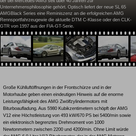
der bei Mercedes-AMG seit über 40 Jahren zur
Unternehmensphilosophie gehört. Optisch liefert der neue SL 65
AMGBlack Series eine Reminiszenz an die erfolgreichen AMG
Rennsportfahrzeugewie die aktuelle DTM C-Klasse oder den CLK-
GTR von 1997 aus der FIA-GT-Serie.
Große Kühlluftöffnungen in der Frontschürze und in der
Motorhaube geben einen eindeutigen Hinweis auf die enorme
Leistungsfähigkeit des AMG Zwölfzylindermotors mit
Biturboaufladung. Aus 5980 Kubikzentimetern schöpft der AMG
V12 eine Höchstleistung von 493 kW/670 PS bei 5400/min sowie
ein elektronisch begrenztes Drehmoment von 1000
Newtonmetern zwischen 2200 und 4200/min. Ohne Limit würde