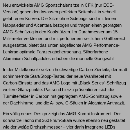
Neu entwickelte AMG Sportschalensitze in CFK (nur ECE-
Version) geben den Insassen perfekten Seitenhalt in schnell
gefahrenen Kurven. Die Sitze ohne Sidebags sind mit feinem
Nappaleder und Alcantara bezogen und tragen einen geprägten
AMG-Schriftzug in den Kopfstützen. Im Durchmesser um 15
Milli-meter verkleinert und mit perforiertem seitlichem Griffbereich
ausgestattet, bietet das unten abgeflachte AMG Performance-
Lenkrad optimale Fahrzeugbeherrschung. Silberfarbene
Aluminium Schaltpaddles erlauben die manuelle Gangwahl.
In der Mittelkonsole setzen hochwertige Carbon-Zierteile, der matt
schimmernde Start/Stopp-Taster, der neue Wählhebel mit
Carbon-Einsatz und das AMG Logo mit „Black Series“-Schriftzug
weitere Glanzpunkte. Passend hierzu präsentieren sich die
Türmittelfelder in Carbon mit geprägtem AMG-Schriftzug sowie
der Dachhimmel und die A- bzw. C-Säulen in Alcantara Anthrazit.
Ein völlig neues Design zeigt das AMG Kombi-Instrument: Der
schwarze Tacho mit 360 km/h-Skala wurde ebenso neu gestaltet
wie der weiße Drehzahlmesser – vier darin integrierte LEDs