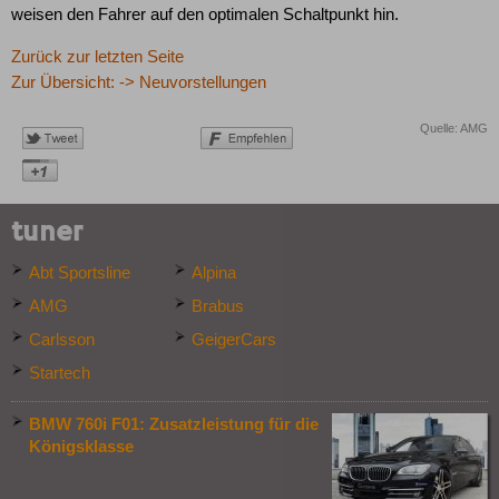
weisen den Fahrer auf den optimalen Schaltpunkt hin.
Zurück zur letzten Seite
Zur Übersicht: -> Neuvorstellungen
Quelle: AMG
tuner
Abt Sportsline
Alpina
AMG
Brabus
Carlsson
GeigerCars
Startech
BMW 760i F01: Zusatzleistung für die
Königsklasse