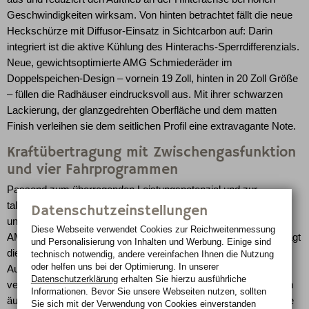
Geschwindigkeiten wirksam. Von hinten betrachtet fällt die neue
Heckschürze mit Diffusor-Einsatz in Sichtcarbon auf: Darin
integriert ist die aktive Kühlung des Hinterachs-Sperrdifferenzials.
Neue, gewichtsoptimierte AMG Schmiederäder im
Doppelspeichen-Design – vornein 19 Zoll, hinten in 20 Zoll Größe
– füllen die Radhäuser eindrucksvoll aus. Mit ihrer schwarzen
Lackierung, der glanzgedrehten Oberfläche und dem matten
Finish verleihen sie dem seitlichen Profil eine extravagante Note.
Kraftübertragung mit Zwischengasfunktion
und vier Fahrprogrammen
Passend zum überragenden Leistungspotenzial und zur
talentierten Fahrdynamik präsentieren sich auch Kraftentfaltung
Datenschutzeinstellungen
und Fahrwerk des SL 65 AMG Black Series in Bestform. Ein
Diese Webseite verwendet Cookies zur Reichweiten­messung
AMG SPEEDSHIFT PLUS Fünfgang-Automatikgetriebe überträgt
und Personalisierung von Inhalten und Werbung. Einige sind
die Kraft auf die Hinterräder. Vier Fahrprogramme stehen zur
technisch notwendig, andere vereinfachen Ihnen die Nutzung
oder helfen uns bei der Optimierung. In unserer
Auswahl: „C“, „S“, „M1“ und „M2“ mit nochmals um 20 Prozent
Datenschutzerklärung
erhalten Sie hierzu ausführliche
verkürzten Schaltzeiten gegenüber dem „M1“-Programm. Einen
Informationen. Bevor Sie unsere Webseiten nutzen, sollten
äußerst direkten Charakter in allen Fahrsituationen garantiert die
Sie sich mit der Verwendung von Cookies einverstanden