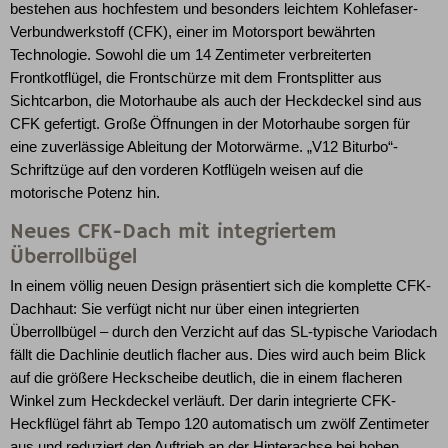
bestehen aus hochfestem und besonders leichtem Kohlefaser-
Verbundwerkstoff (CFK), einer im Motorsport bewährten
Technologie. Sowohl die um 14 Zentimeter verbreiterten
Frontkotflügel, die Frontschürze mit dem Frontsplitter aus
Sichtcarbon, die Motorhaube als auch der Heckdeckel sind aus
CFK gefertigt. Große Öffnungen in der Motorhaube sorgen für
eine zuverlässige Ableitung der Motorwärme. „V12 Biturbo“-
Schriftzüge auf den vorderen Kotflügeln weisen auf die
motorische Potenz hin.
Neues CFK-Dach mit integriertem
Überrollbügel
In einem völlig neuen Design präsentiert sich die komplette CFK-
Dachhaut: Sie verfügt nicht nur über einen integrierten
Überrollbügel – durch den Verzicht auf das SL-typische Variodach
fällt die Dachlinie deutlich flacher aus. Dies wird auch beim Blick
auf die größere Heckscheibe deutlich, die in einem flacheren
Winkel zum Heckdeckel verläuft. Der darin integrierte CFK-
Heckflügel fährt ab Tempo 120 automatisch um zwölf Zentimeter
aus und reduziert den Auftrieb an der Hinterachse bei hohen