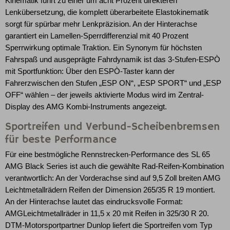
Kinematik führt zu einer um acht Prozent direkteren
Lenkübersetzung, die komplett überarbeitete Elastokinematik
sorgt für spürbar mehr Lenkpräzision. An der Hinterachse
garantiert ein Lamellen-Sperrdifferenzial mit 40 Prozent
Sperrwirkung optimale Traktion. Ein Synonym für höchsten
Fahrspaß und ausgeprägte Fahrdynamik ist das 3-Stufen-ESPÒ
mit Sportfunktion: Über den ESPÒ-Taster kann der
Fahrerzwischen den Stufen „ESP ON“, „ESP SPORT“ und „ESP
OFF“ wählen – der jeweils aktivierte Modus wird im Zentral-
Display des AMG Kombi-Instruments angezeigt.
Sportreifen und Verbund-Scheibenbremsen
für beste Performance
Für eine bestmögliche Rennstrecken-Performance des SL 65
AMG Black Series ist auch die gewählte Rad-Reifen-Kombination
verantwortlich: An der Vorderachse sind auf 9,5 Zoll breiten AMG
Leichtmetallrädern Reifen der Dimension 265/35 R 19 montiert.
An der Hinterachse lautet das eindrucksvolle Format:
AMGLeichtmetallräder in 11,5 x 20 mit Reifen in 325/30 R 20.
DTM-Motorsportpartner Dunlop liefert die Sportreifen vom Typ