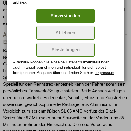
erklären.
Überbrückungskupplung des Drehmomentwandlers ab dem
ersten Gang. Die automatische Zwischengasfunktion sorgt nicht
Einverstanden
nur für mehr Emotionen beim Zurückschalten, sondern auch für
eine Verringerung der Lastwechselreaktionen.
Ablehnen
AMG Gewinde-Sportfahrwerk und 3-Stufen-
ESPÒ
Einstellungen
Beim Fahrwerk vertrauen die AMGExperten auf eine
Neukonstruktion. Das AMG Sportfahrwerk wurde als
Alternativ können Sie einzelne Datenschutz­ein­stellungen
Gewindefahrwerk konzipiert – diese im Motorsport bewährte
auch manuell vor­nehmen und indivi­duell für sich selbst
Lösung ermöglicht die Einstellung von Zug- und Druckstufe der
konfigurieren. Angaben über uns finden Sie hier:
Impressum
Stoßdämpfer, des Fahrzeugniveaus sowie von Spur und Sturz.
Speziell für den Rennstreckenbetrieb kann der Fahrer somit sein
persönliches Fahrwerk-Setup einstellen. Beide Achsen verfügen
über neu entwickelte Federlenker, Schub-, Sturz- und Zugstreben
sowie über gewichtsoptimierte Radträger aus Aluminium. Im
Vergleich zum serienmäßigen SL 65 AMG verfügt der Black
Series über 97 Millimeter mehr Spurweite an der Vorder- und 85
Millimeter mehr an der Hinterachse. Die neue Vorderachs-