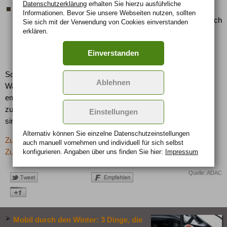
Datenschutzerklärung
erhalten Sie hierzu ausführliche
Die Insassen müssen immer mit Gurt, Kinder zusätzlich mit
Informationen. Bevor Sie unsere Webseiten nutzen, sollten
einem entsprechenden Kindersitz gesichert sein. Wichtig: Auch
Sie sich mit der Verwendung von Cookies einverstanden
erklären.
beim Schlafen muss eine korrekte und aufrechte Sitzposition
gewährleistet sein. Extrem gefährlich sind z.B. Füße auf dem
Einverstanden
Armaturenbrett.
Sollten sich unter dem Kofferraumboden wichtige Dinge wie
Ablehnen
Warnwesten, Verbandskasten und Warndreieck befinden,
empfiehlt der ADAC, diese vor dem Beladen an einem leichter
zugänglichen Ort zu verstauen, damit sie im Notfall griffbereit
Einstellungen
sind.
Alternativ können Sie einzelne Datenschutz­ein­stellungen
Zurück zur letzten Seite
auch manuell vor­nehmen und indivi­duell für sich selbst
Zur Übersicht: -> Auto im Urlaub
konfigurieren. Angaben über uns finden Sie hier:
Impressum
Quelle: ADAC
Mobil durch den Winter: 3 Dinge, die