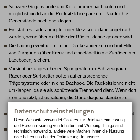
Schwere Gegenstände und Koffer immer nach unten und
möglichst direkt an die Rücksitzlehne packen. - Nur leichte
Gegenstände nach oben legen.
Ein stabiles Laderaumgitter oder Netz sollte dann angebracht
werden, wenn über die Höhe der Rücksitzlehne geladen wird.
Die Ladung eventuell mit einer Decke abdecken und mit Hilfe
von Zurrgurten (über Kreuz und eingefädelt in die Zurrösen am
Ladeboden) sichern.
Vorsicht bei ungesicherten Sportgeräten im Fahrzeugraum:
Räder oder Surfbretter sollten auf entsprechende
Trägersysteme oder in eine Dachbox. Die Rücksitzlehne nicht
umklappen, da sie als schützende Trennwand dient. Wenn dort
niemand sitzt, ist es ratsam, die Gurte diagonal darüber zu
verschließen. So wird die Rückenlehne zusätzlich gestützt.
Datenschutzeinstellungen
Wer Gegenstände auf der Rückbank verstaut, sollte diese mit
Diese Webseite verwendet Cookies zur Reichweiten­messung
den Fahrzeuggurten befestigen.
und Personalisierung von Inhalten und Werbung. Einige sind
Besonders schwere Gegenstände können im Fußraum
technisch notwendig, andere vereinfachen Ihnen die Nutzung
untergebracht werden.
oder helfen uns bei der Optimierung. In unserer