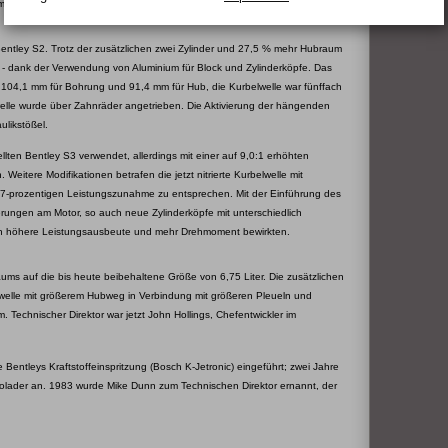
twerte erzielen. Man entschied sich für 6,23 Liter.
entley S2. Trotz der zusätzlichen zwei Zylinder und 27,5 % mehr Hubraum
er - dank der Verwendung von Aluminium für Block und Zylinderköpfe. Das
104,1 mm für Bohrung und 91,4 mm für Hub, die Kurbelwelle war fünffach
welle wurde über Zahnräder angetrieben. Die Aktivierung der hängenden
ulikstößel.
lten Bentley S3 verwendet, allerdings mit einer auf 9,0:1 erhöhten
eitere Modifikationen betrafen die jetzt nitrierte Kurbelwelle mit
7-prozentigen Leistungszunahme zu entsprechen. Mit der Einführung des
rungen am Motor, so auch neue Zylinderköpfe mit unterschiedlich
h höhere Leistungsausbeute und mehr Drehmoment bewirkten.
ums auf die bis heute beibehaltene Größe von 6,75 Liter. Die zusätzlichen
welle mit größerem Hubweg in Verbindung mit größeren Pleueln und
 Technischer Direktor war jetzt John Hollings, Chefentwickler im
 Bentleys Kraftstoffeinspritzung (Bosch K-Jetronic) eingeführt; zwei Jahre
bolader an. 1983 wurde Mike Dunn zum Technischen Direktor ernannt, der