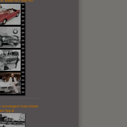
re: BMW 503 und 507
s versteigert Auto Union
en Typ D