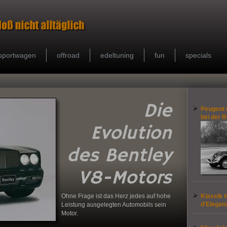
sportwagen
offroad
edeltuning
fun
specials
Die
Peugeot 
bei der R
Evolution
des Bentley
V8-
Motors
Ohne Frage ist das Herz jedes auf hohe
Klassik t
d'Eleganz
Leistung ausgelegten Automobils sein
Motor.