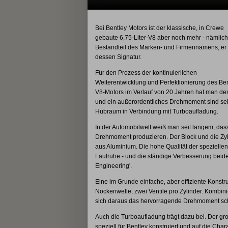
Bei Bentley Motors ist der klassische, in Crewe
gebaute 6,75-Liter-V8 aber noch mehr - nämlich
Bestandteil des Marken- und Firmennamens, er 
dessen Signatur.
Für den Prozess der kontinuierlichen
Weiterentwicklung und Perfektionierung des Ben
V8-Motors im Verlauf von 20 Jahren hat man den 
und ein außerordentliches Drehmoment sind sei
Hubraum in Verbindung mit Turboaufladung.
In der Automobilwelt weiß man seit langem, da
Drehmoment produzieren. Der Block und die Zyl
aus Aluminium. Die hohe Qualität der speziellen
Laufruhe - und die ständige Verbesserung beider
Engineering'.
Eine im Grunde einfache, aber effiziente Konstruk
Nockenwelle, zwei Ventile pro Zylinder. Kombini
sich daraus das hervorragende Drehmoment sch
Auch die Turboaufladung trägt dazu bei. Der gr
speziell für Bentley konstruiert und auf die Char