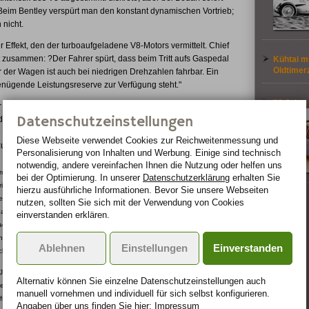
Beim Bentley verspürt man den konstant dynamischen Vortrieb;
 nicht.
r Effekt, den der turboaufgeladene V8-Motors vermittelt. Chief
t zusammen: ?Der Fahrer spürt, dass beim Tritt aufs Gaspedal
Kühtai mi
Oldtimer
 der Wagen ist auch bei niedrigen Drehzahlen fahrbar. Ein
genügende Leistungsreserve zur Verfügung steht."
30 Jahre
ter V8, so wie er im Arnage Red Label zu finden ist, von dem neuen
Datenschutzeinstellungen
peziell für Bentley entwickelt und basiert auf dem Zytek
e Kombination bewährter Formel-1-Technologie mit dem
Diese Webseite verwendet Cookies zur Reichweiten­messung und
zu ideal bezeichnen.
Personalisierung von Inhalten und Werbung. Einige sind technisch
notwendig, andere vereinfachen Ihnen die Nutzung oder helfen uns
oduktion. 1938/39 war das Werk für die Herstellung von Merlin-
bei der Optimierung. In unserer
Datenschutzerklärung
erhalten Sie
rieg gebauten Bentley-Motoren waren zunächst Reihen-Sechszylinder für
hierzu ausführliche Informationen. Bevor Sie unsere Webseiten
n R-Type und bis 1959 in der S-Serie verwendet. 1950 beschloss der
nutzen, sollten Sie sich mit der Verwendung von Cookies
den aus dem Jahre 1938 stammenden Sechszylinder durch eine zeitgemäßere
einverstanden erklären.
nachtzylinder stand bereits zur Verfügung, doch Baulänge und Gewicht
 V12 wurde in Erwägung gezogen. Man entschied sich jedoch für einen
Ablehnen
Einstellungen
Einverstanden
uch auf dem Exportmarkt USA hohe Akzeptanz versprach.
ack Phillips entstand ein solcher V8, der die Eigenschaften der besten
Alternativ können Sie einzelne Datenschutz­ein­stellungen auch
 vereinte. Zunächst erprobte man 5,3- und 5,4-Liter-Aggregate, doch als
manuell vor­nehmen und indivi­duell für sich selbst konfigurieren.
tand liefen, wurde klar, dass der Hubraum größer ausfallen musste, wollte
Angaben über uns finden Sie hier:
Impressum