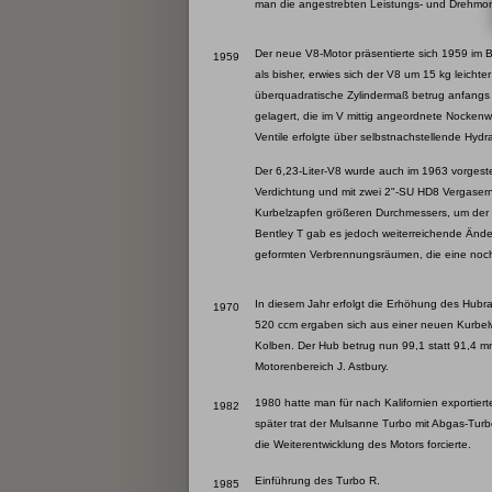
man die angestrebten Leistungs- und Drehmomen
Der neue V8-Motor präsentierte sich 1959 im B
1959
als bisher, erwies sich der V8 um 15 kg leicht
überquadratische Zylindermaß betrug anfangs 
gelagert, die im V mittig angeordnete Nocken
Ventile erfolgte über selbstnachstellende Hydra
Der 6,23-Liter-V8 wurde auch im 1963 vorgestel
Verdichtung und mit zwei 2"-SU HD8 Vergasern. W
Kurbelzapfen größeren Durchmessers, um der 
Bentley T gab es jedoch weiterreichende Ände
geformten Verbrennungsräumen, die eine noc
In diesem Jahr erfolgt die Erhöhung des Hubra
1970
520 ccm ergaben sich aus einer neuen Kurbel
Kolben. Der Hub betrug nun 99,1 statt 91,4 mm.
Motorenbereich J. Astbury.
1980 hatte man für nach Kalifornien exportierte
1982
später trat der Mulsanne Turbo mit Abgas-Tur
die Weiterentwicklung des Motors forcierte.
Einführung des Turbo R.
1985