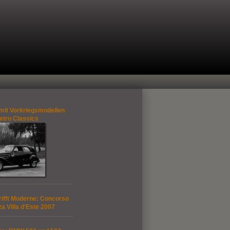
mit Vorkriegsmodellen
etro Classics
rifft Moderne: Concorso
a Villa d'Este 2007