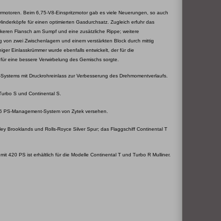
rmotoren. Beim 6,75-V8-Einspritzmotor gab es viele Neuerungen, so auch
nderköpfe für einen optimierten Gasdurchsatz. Zugleich erfuhr das
keren Flansch am Sumpf und eine zusätzliche Rippe; weitere
von zwei Zwischenlagern und einem verstärkten Block durch mittig
ger Einlasskrümmer wurde ebenfalls entwickelt, der für die
 für eine bessere Verwirbelung des Gemischs sorgte.
ystems mit Druckrohreinlass zur Verbesserung des Drehmomentverlaufs.
Turbo S und Continental S.
86 PS-Management-System von Zytek versehen.
y Brooklands und Rolls-Royce Silver Spur; das Flaggschiff Continental T
it 420 PS ist erhältlich für die Modelle Continental T und Turbo R Mulliner.