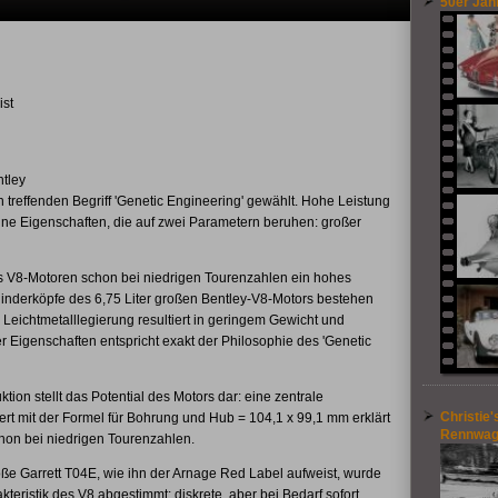
50er Jah
ist
tley
treffenden Begriff 'Genetic Engineering' gewählt. Hohe Leistung
ne Eigenschaften, die auf zwei Parametern beruhen: großer
ss V8-Motoren schon bei niedrigen Tourenzahlen ein hohes
inderköpfe des 6,75 Liter großen Bentley-V8-Motors bestehen
 Leichtmetalllegierung resultiert in geringem Gewicht und
 Eigenschaften entspricht exakt der Philosophie des 'Genetic
tion stellt das Potential des Motors dar: eine zentrale
Christie'
ert mit der Formel für Bohrung und Hub = 104,1 x 99,1 mm erklärt
Rennwag
on bei niedrigen Tourenzahlen.
oße Garrett T04E, wie ihn der Arnage Red Label aufweist, wurde
akteristik des V8 abgestimmt: diskrete, aber bei Bedarf sofort