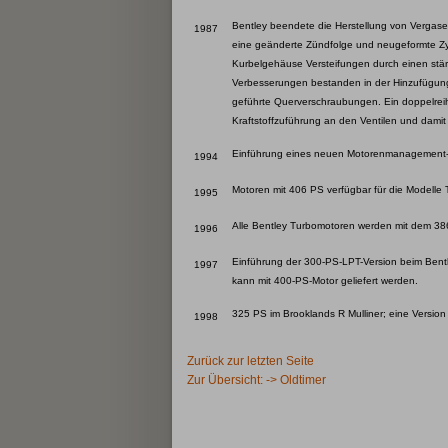
Bentley beendete die Herstellung von Vergase
1987
eine geänderte Zündfolge und neugeformte Zyli
Kurbelgehäuse Versteifungen durch einen stär
Verbesserungen bestanden in der Hinzufügung 
geführte Querverschraubungen. Ein doppelreihi
Kraftstoffzuführung an den Ventilen und damit
Einführung eines neuen Motorenmanagement-S
1994
Motoren mit 406 PS verfügbar für die Modelle 
1995
Alle Bentley Turbomotoren werden mit dem 3
1996
Einführung der 300-PS-LPT-Version beim Bentle
1997
kann mit 400-PS-Motor geliefert werden.
325 PS im Brooklands R Mulliner; eine Version m
1998
Zurück zur letzten Seite
Zur Übersicht: -> Oldtimer