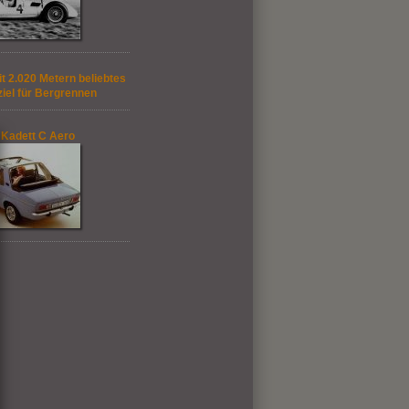
t 2.020 Metern beliebtes
ziel für Bergrennen
 Kadett C Aero