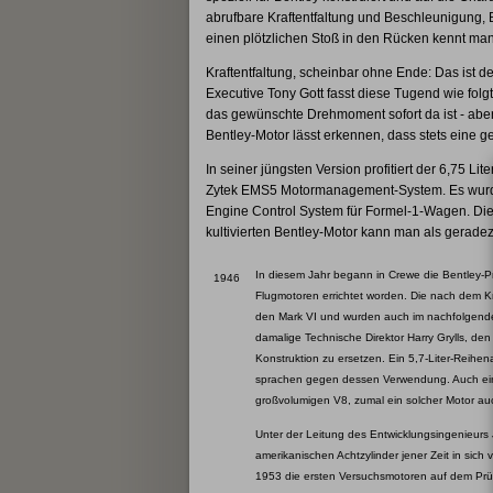
abrufbare Kraftentfaltung und Beschleunigung, 
einen plötzlichen Stoß in den Rücken kennt man
Kraftentfaltung, scheinbar ohne Ende: Das ist de
Executive Tony Gott fasst diese Tugend wie folg
das gewünschte Drehmoment sofort da ist - aber
Bentley-Motor lässt erkennen, dass stets eine 
In seiner jüngsten Version profitiert der 6,75 Li
Zytek EMS5 Motormanagement-System. Es wurde s
Engine Control System für Formel-1-Wagen. Di
kultivierten Bentley-Motor kann man als gerade
In diesem Jahr begann in Crewe die Bentley-Pr
1946
Flugmotoren errichtet worden. Die nach dem K
den Mark VI und wurden auch im nachfolgende
damalige Technische Direktor Harry Grylls, 
Konstruktion zu ersetzen. Ein 5,7-Liter-Reihe
sprachen gegen dessen Verwendung. Auch ein
großvolumigen V8, zumal ein solcher Motor a
Unter der Leitung des Entwicklungsingenieurs J
amerikanischen Achtzylinder jener Zeit in sich
1953 die ersten Versuchsmotoren auf dem Prüfs