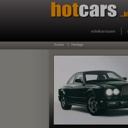
edelkarossen
Events
Heritage