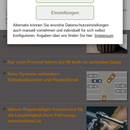
Quelle: Men's Health
Einstellungen
Alternativ können Sie einzelne Datenschutz­ein­stellungen
auch manuell vor­nehmen und indivi­duell für sich selbst
konfigurieren. Angaben über uns finden Sie hier:
Impressum
Reifen im Winter: Was gilt als
"abgefahren"?
Nur zehn Prozent fahren bei 50 km/h im optimalen Gang
Neue Systeme verhindern
Seitenkollisionen und Heckaufprall
Warum Regelmäßiger Autoservice für
die Langlebigkeit Ihres Fahrzeugs
entscheidend ist