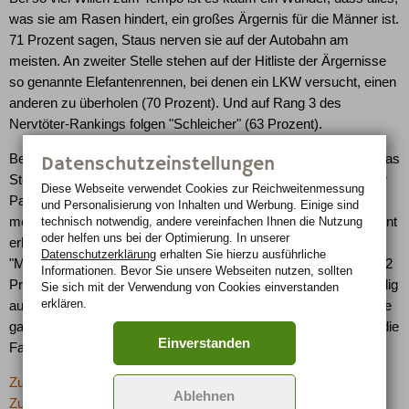
was sie am Rasen hindert, ein großes Ärgernis für die Männer ist.
71 Prozent sagen, Staus nerven sie auf der Autobahn am
meisten. An zweiter Stelle stehen auf der Hitliste der Ärgernisse
so genannte Elefantenrennen, bei denen ein LKW versucht, einen
anderen zu überholen (70 Prozent). Und auf Rang 3 des
Nervtöter-Rankings folgen "Schleicher" (63 Prozent).
Bei so viel Ärgernissen wäre es möglicherweise am klügsten, das
Datenschutzeinstellungen
Steuer zumindest bei einer gemeinsamen Urlaubs-Fahrt mit der
Diese Webseite verwendet Cookies zur Reichweiten­messung
Partnerin einfach mal aus der Hand zu geben. Aber für die
und Personalisierung von Inhalten und Werbung. Einige sind
meisten Männer ist das immer noch ausgeschlossen: 46 Prozent
technisch notwendig, andere vereinfachen Ihnen die Nutzung
oder helfen uns bei der Optimierung. In unserer
erklärten in der Umfrage, das Autofahren sei reine
Datenschutzerklärung
erhalten Sie hierzu ausführliche
"Männersache". Nur eine verschwindend kleine Minderheit von 2
Informationen. Bevor Sie unsere Webseiten nutzen, sollten
Prozent verzichtet dagegen auf dem Weg in die Ferien vollständig
Sie sich mit der Verwendung von Cookies einverstanden
erklären.
auf die Gewalt über das Auto und sagt: "Meine Partnerin fährt die
ganze Zeit!" Aber immerhin: Für 41 Prozent ist es normal, sich die
Einverstanden
Fahrerei in den Urlaub zu teilen.
Zurück zur letzten Seite
Ablehnen
Zur Übersicht: -> Schlagzeilen