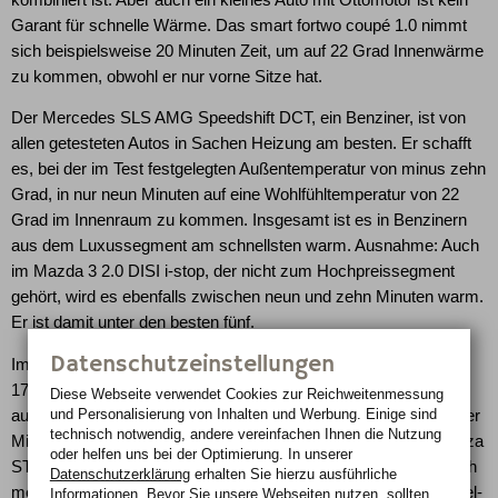
Garant für schnelle Wärme. Das smart fortwo coupé 1.0 nimmt
sich beispielsweise 20 Minuten Zeit, um auf 22 Grad Innenwärme
zu kommen, obwohl er nur vorne Sitze hat.
Der Mercedes SLS AMG Speedshift DCT, ein Benziner, ist von
allen getesteten Autos in Sachen Heizung am besten. Er schafft
es, bei der im Test festgelegten Außentemperatur von minus zehn
Grad, in nur neun Minuten auf eine Wohlfühltemperatur von 22
Grad im Innenraum zu kommen. Insgesamt ist es in Benzinern
aus dem Luxussegment am schnellsten warm. Ausnahme: Auch
im Mazda 3 2.0 DISI i-stop, der nicht zum Hochpreissegment
gehört, wird es ebenfalls zwischen neun und zehn Minuten warm.
Er ist damit unter den besten fünf.
Datenschutzeinstellungen
Im direkten Vergleich "Golf gegen Golf" schafft es der 1,6 TDI in
17 Minuten (vorne) bzw. 20 Minuten (hinten) um den Innenraum
Diese Webseite verwendet Cookies zur Reichweiten­messung
und Personalisierung von Inhalten und Werbung. Einige sind
auf 22 Grad zu erwärmen. Der Golf mit Ottomotor ist drei bis vier
technisch notwendig, andere vereinfachen Ihnen die Nutzung
Minuten schneller. Mit stolzen 25/39 Minuten nimmt sich der Ibiza
oder helfen uns bei der Optimierung. In unserer
ST 1,6 TDI, eine Kombilimousine der Kleinwagenklasse, deutlich
Datenschutzerklärung
erhalten Sie hierzu ausführliche
mehr Zeit als der Golf. Ähnlich lange brauchen sonst eher Diesel-
Informationen. Bevor Sie unsere Webseiten nutzen, sollten