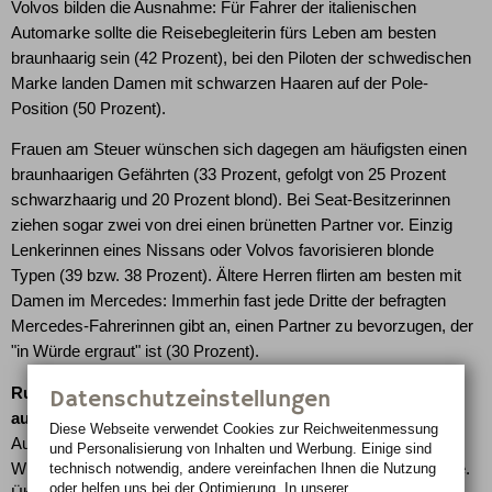
Volvos bilden die Ausnahme: Für Fahrer der italienischen
Automarke sollte die Reisebegleiterin fürs Leben am besten
braunhaarig sein (42 Prozent), bei den Piloten der schwedischen
Marke landen Damen mit schwarzen Haaren auf der Pole-
Position (50 Prozent).
Frauen am Steuer wünschen sich dagegen am häufigsten einen
braunhaarigen Gefährten (33 Prozent, gefolgt von 25 Prozent
schwarzhaarig und 20 Prozent blond). Bei Seat-Besitzerinnen
ziehen sogar zwei von drei einen brünetten Partner vor. Einzig
Lenkerinnen eines Nissans oder Volvos favorisieren blonde
Typen (39 bzw. 38 Prozent). Ältere Herren flirten am besten mit
Damen im Mercedes: Immerhin fast jede Dritte der befragten
Mercedes-Fahrerinnen gibt an, einen Partner zu bevorzugen, der
"in Würde ergraut" ist (30 Prozent).
Ruhe statt Temperament: Traumpartner sollte locker und
Datenschutzeinstellungen
ausgeglichen sein
Diese Webseite verwendet Cookies zur Reichweiten­messung
AutoScout24 fragte zudem, welche Charaktereigenschaften der
und Personalisierung von Inhalten und Werbung. Einige sind
Wunschpartner der deutschen Autofahrer vor allem haben sollte.
technisch notwendig, andere vereinfachen Ihnen die Nutzung
oder helfen uns bei der Optimierung. In unserer