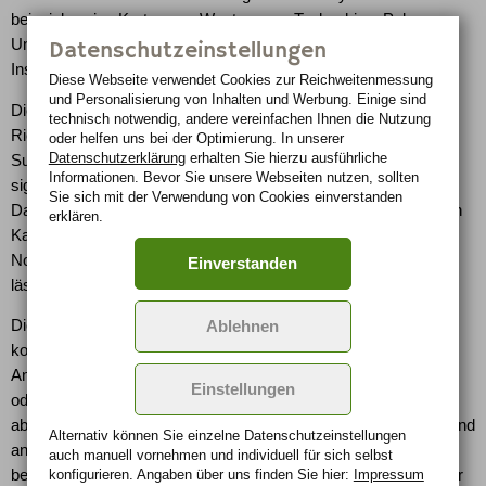
beispielsweise Karten aus Westeuropa, Tschechien, Polen,
Ungarn und Griechenland. Die Karten lassen sich nach der
Datenschutzeinstellungen
Installation direkt verwenden.
Diese Webseite verwendet Cookies zur Reichweiten­messung
und Personalisierung von Inhalten und Werbung. Einige sind
Die Anwendung bietet unter anderem eine sprachbasierte, die
technisch notwendig, andere vereinfachen Ihnen die Nutzung
Richtung angebende Routenführung und die Möglichkeit zum
oder helfen uns bei der Optimierung. In unserer
Datenschutzerklärung
erhalten Sie hierzu ausführliche
Suchen nach Straßennamen, Restaurants oder anderen
Informationen. Bevor Sie unsere Webseiten nutzen, sollten
signifikanten Punkten, so genannten POIs (Points-of-Interest).
Sie sich mit der Verwendung von Cookies einverstanden
Darüber hinaus lassen sich die Standorte von POIs in Form von
erklären.
Karten auch via MMS oder E-Mail an andere versenden. Das
Nokia 6630 Navigation Pack erfordert keinen Festeinbau und
Einverstanden
lässt sich deshalb jederzeit und überall nach Bedarf nutzen.
Die Wayfinder Navigator Anwendung kann drei Monate lang
Ablehnen
kostenlos getestet werden. Anschließend kann der Nutzer die
Anwendung direkt über sein Nokia 6630 Imaging-Smartphone
Einstellungen
oder über seinen PC unter www.MyWayfinder.com weiter
abonnieren. Für den Zugang zum Internet, um Routen, Karten und
Alternativ können Sie einzelne Datenschutz­ein­stellungen
andere Informationen vom Wayfinder Server herunterzuladen,
auch manuell vor­nehmen und indivi­duell für sich selbst
konfigurieren. Angaben über uns finden Sie hier:
Impressum
benötigt der Nutzer einen Mobilfunkvertrag mit Unterstützung für