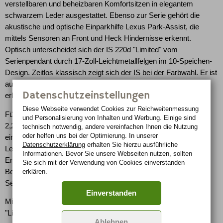
verstellbaren und beheizbaren Komfortsitzen in elegantem
schwarzem Leder ausgestattet. Ebenso zur Serie gehört die
akustische und optische Einparkhilfe Lexus Park-Assist, die
mittels Sensoren an Front und Heck Hindernisse erkennt.
Optisch unterscheidet sich der IS 220d "Limited" vom
Serienpendant durch 17-Zoll-Leichtmetallfelgen im 10-Speichen-
Design. Zeitlos klassisch zeigt sich der IS bei der Farbwahl. Er ist
ausschließlich in Onyxschwarz und Eissilber Mica Metallic
Datenschutzeinstellungen
erhältlich.
Diese Webseite verwendet Cookies zur Reichweiten­messung
Für großes Fahrvergnügen und dynamischen Vortrieb sorgt der
und Personalisierung von Inhalten und Werbung. Einige sind
2,2-Liter Common-Rail Dieselmotor mit 130 kW / 177 PS und
technisch notwendig, andere vereinfachen Ihnen die Nutzung
oder helfen uns bei der Optimierung. In unserer
einem maximalen Drehmoment von 400 Newtonmetern. Dank
Datenschutzerklärung
erhalten Sie hierzu ausführliche
Lexus Clean-Diesel Technologie erreicht das Aggregat Abgas-
Informationen. Bevor Sie unsere Webseiten nutzen, sollten
Emissionswerte, die innerhalb seiner Fahrzeugklasse zu den
Sie sich mit der Verwendung von Cookies einverstanden
erklären.
Besten zählen. Die Kraftübertragung erfolgt über eine sportliche
Sechsgang-Handschaltung.
Einverstanden
Mit einem Gesamtpreis ab 32.000 Euro bietet der IS 220d
"Limited" einen Kundenvorteil in Höhe von 2.665 Euro. Damit
Ablehnen