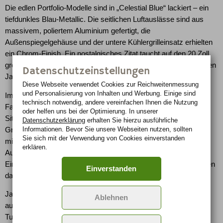
Die edlen Portfolio-Modelle sind in „Celestial Blue“ lackiert – ein
tiefdunkles Blau-Metallic. Die seitlichen Luftauslässe sind aus
massivem, poliertem Aluminium gefertigt, die
Außenspiegelgehäuse und der untere Kühlergrilleinsatz erhielten
ein Chrom-Finish. Ein nostalgisches Zitat taucht auf den 20 Zoll
großen Leichtmetallfelgen auf: Nabenabdeckungen mit dem roten
Datenschutzeinstellungen
Jaguar Racing Logo aus den 50er Jahren.
Diese Webseite verwendet Cookies zur Reichweiten­messung
und Personalisierung von Inhalten und Werbung. Einige sind
Im Interieur des Portfolio schwelgen die Besitzer in Luxus: 75
technisch notwendig, andere vereinfachen Ihnen die Nutzung
Fahrzeuge werden für den deutschen Markt mit „Navy“-blauen
oder helfen uns bei der Optimierung. In unserer
Sitzen, die übrigen 25 mit dem bekannten 2 „Ivory“ als Leder-
Datenschutzerklärung
erhalten Sie hierzu ausführliche
Informationen. Bevor Sie unsere Webseiten nutzen, sollten
Grundfarbe ausgestattet. Paneele aus Eichenholz, Kopfstützen
Sie sich mit der Verwendung von Cookies einverstanden
mit eingeprägtem Jaguar-„Springer“, eine Kulisse für den
erklären.
Automatik-Wählhebel aus massivem Aluminium sowie
Einstiegsleisten und Fußmatten mit Portfolio-Schriftzügen runden
Einverstanden
das Luxus-Paket ab.
Jaguar bietet den XJ Portfolio zum Preis von 85.650 Euro
Ablehnen
ausschließlich in Kombination mit dem 2,7 Liter großen Twin
Turbo-Dieselmotor und kurzem Radstand an. Zur üppigen