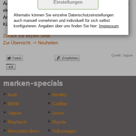
Einstellungen
Ausstattung gehören unter anderem ein Navigationssystem, ein
elektrisches Glas- Schiebe-Hub-Dach, eine Premium Sound-
Alternativ können Sie einzelne Datenschutz­ein­stellungen
Anlage, ausklappbare Picknicktische im Fond, Vordersitze mit
auch manuell vor­nehmen und indivi­duell für sich selbst
Kühlfunktion, Xenon-Scheinwerfer und Einparksensoren vorne.
konfigurieren. Angaben über uns finden Sie hier:
Impressum
Zurück zur letzten Seite
Zur Übersicht: -> Neuheiten
Quelle: Jaguar
marken-specials
Audi
Bentley
BMW
Cadillac
Jaguar
Lexus
Maybach
Mazda
Mercedes-Benz
Volkswagen