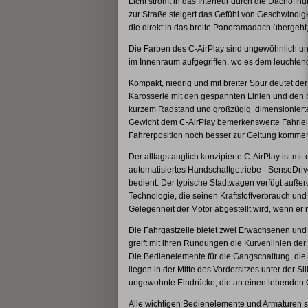
Licht strömt in das Interieur durch die Dachöff
zur Straße steigert das Gefühl von Geschwindig
die direkt in das breite Panoramadach übergeht,
Die Farben des C-AirPlay sind ungewöhnlich und
im Innenraum aufgegriffen, wo es dem leuchtend
Kompakt, niedrig und mit breiter Spur deutet de
Karosserie mit den gespannten Linien und den br
kurzem Radstand und großzügig dimensionierte
Gewicht dem C-AirPlay bemerkenswerte Fahrleistu
Fahrerposition noch besser zur Geltung komme
Der alltagstauglich konzipierte C-AirPlay ist mi
automatisiertes Handschaltgetriebe - SensoDrive
bedient. Der typische Stadtwagen verfügt außer
Technologie, die seinen Kraftstoffverbrauch und
Gelegenheit der Motor abgestellt wird, wenn er n
Die Fahrgastzelle bietet zwei Erwachsenen und
greift mit ihren Rundungen die Kurvenlinien der 
Die Bedienelemente für die Gangschaltung, die
liegen in der Mitte des Vordersitzes unter der Si
ungewohnte Eindrücke, die an einen lebenden 
Alle wichtigen Bedienelemente und Armaturen 