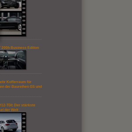
 200h Business Edition
ehr Kofferraum für
en der Baureihen GS und
V12-TDI: Der stärkste
el der Welt