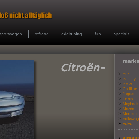
sportwagen
offroad
edeltuning
fun
specials
marke
Citroën-
Audi
Bentley
BMW
Cadillac
Jaguar
Lexus
Maybach
Mazda
Mercede
Volkswa
Volvo
Audi A8 L