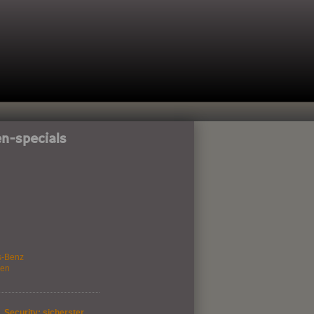
n-specials
s-Benz
gen
 Security: sicherster