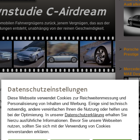
Audi alle
nstudie C-
Airdream
tomobilen Fahrvergnügens zurück, jenem Vergnügen, das aus der
ngen entsteht, unabhängig von der reinen Geschwindigkeit.
Porsche 
Prestige
Mercede
MAE Des
Datenschutzeinstellungen
as
Diese Webseite verwendet Cookies zur Reichweiten­messung und
 herum
Personalisierung von Inhalten und Werbung. Einige sind technisch
ird
notwendig, andere vereinfachen Ihnen die Nutzung oder helfen uns
bei der Optimierung. In unserer
Datenschutzerklärung
erhalten Sie
hierzu ausführliche Informationen. Bevor Sie unsere Webseiten
nutzen, sollten Sie sich mit der Verwendung von Cookies
einverstanden erklären.