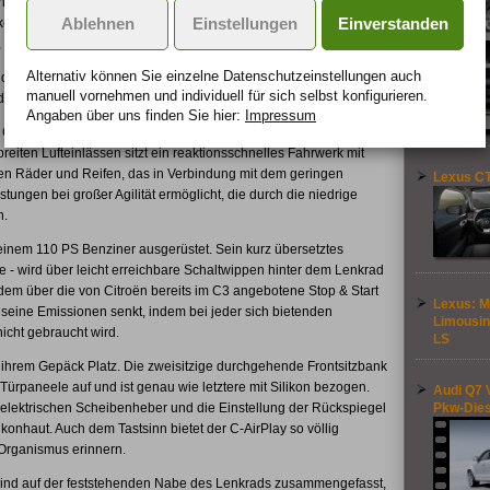
nungen und die Luken im Unterteil der Türen. Die optische Nähe
Ablehnen
Einstellungen
Einverstanden
keit. Die weit hochgezogene Windschutzscheibe des C-AirPlay,
 bietet ungehinderte Aussicht nach allen Seiten.
Alternativ können Sie einzelne Datenschutz­ein­stellungen auch
 kontrastreich. Das irisierende Weiß der Karosserie wird auch
manuell vor­nehmen und indivi­duell für sich selbst konfigurieren.
en Rot des Interieurs gegenüber steht.
Angaben über uns finden Sie hier:
Impressum
r C-AirPlay seine Lebendigkeit schon von außen an. Unter der
eiten Lufteinlässen sitzt ein reaktionsschnelles Fahrwerk mit
n Räder und Reifen, das in Verbindung mit dem geringen
Lexus CT
ngen bei großer Agilität ermöglicht, die durch die niedrige
n.
t einem 110 PS Benziner ausgerüstet. Sein kurz übersetztes
 - wird über leicht erreichbare Schaltwippen hinter dem Lenkrad
dem über die von Citroën bereits im C3 angebotene Stop & Start
Lexus: M
 seine Emissionen senkt, indem bei jeder sich bietenden
Limousin
icht gebraucht wird.
LS
 ihrem Gepäck Platz. Die zweisitzige durchgehende Frontsitzbank
Türpaneele auf und ist genau wie letztere mit Silikon bezogen.
Audi Q7 
Pkw-Dies
 elektrischen Scheibenheber und die Einstellung der Rückspiegel
likonhaut. Auch dem Tastsinn bietet der C-AirPlay so völlig
Organismus erinnern.
sind auf der feststehenden Nabe des Lenkrads zusammengefasst,