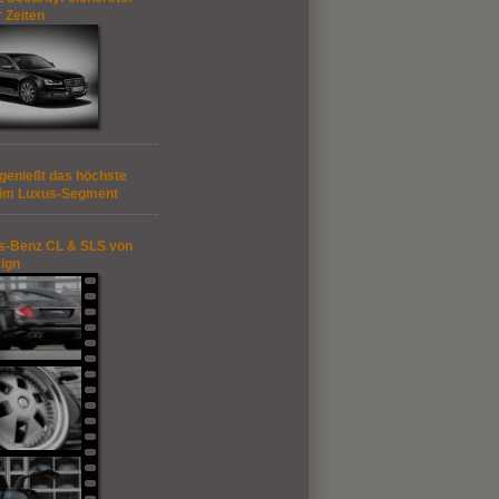
r Zeiten
genießt das höchste
 im Luxus-Segment
s-Benz CL & SLS von
ign