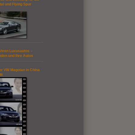
al und Flying Spur
ahren Luxusautos –
nden und ihre Autos
er VW Magotan in China
lt