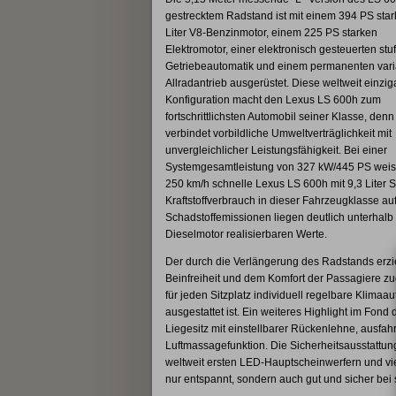
gestrecktem Radstand ist mit einem 394 PS star
Liter V8-Benzinmotor, einem 225 PS starken
Elektromotor, einer elektronisch gesteuerten stu
Getriebeautomatik und einem permanenten vari
Allradantrieb ausgerüstet. Diese weltweit einzig
Konfiguration macht den Lexus LS 600h zum
fortschrittlichsten Automobil seiner Klasse, denn
verbindet vorbildliche Umweltverträglichkeit mit
unvergleichlicher Leistungsfähigkeit. Bei einer
Systemgesamtleistung von 327 kW/445 PS weist
250 km/h schnelle Lexus LS 600h mit 9,3 Liter S
Kraftstoffverbrauch in dieser Fahrzeugklasse a
Schadstoffemissionen liegen deutlich unterhalb
Dieselmotor realisierbaren Werte.
Der durch die Verlängerung des Radstands erz
Beinfreiheit und dem Komfort der Passagiere zu
für jeden Sitzplatz individuell regelbare Klima
ausgestattet ist. Ein weiteres Highlight im Fond 
Liegesitz mit einstellbarer Rückenlehne, ausfah
Luftmassagefunktion. Die Sicherheitsausstattun
weltweit ersten LED-Hauptscheinwerfern und vie
nur entspannt, sondern auch gut und sicher be