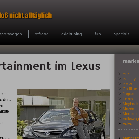
sportwagen
offroad
edeltuning
fun
specials
marke
rtainment im Lexus
Audi
Bentley
BMW
Cadillac
eter
Jaguar
Lexus
ee durch
Maybach
ei
Mazda
ärkste
Mercede
n
Volkswa
30
Volvo
Mehr Lux
0h mit