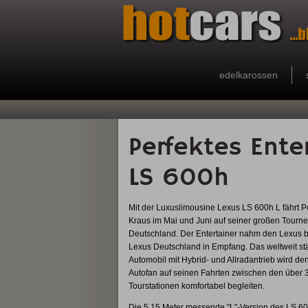
edelkarossen
Perfektes Ente
LS 600h
Mit der Luxuslimousine Lexus LS 600h L fährt P
Kraus im Mai und Juni auf seiner großen Tourn
Deutschland. Der Entertainer nahm den Lexus b
Lexus Deutschland in Empfang. Das weltweit st
Automobil mit Hybrid- und Allradantrieb wird de
Autofan auf seinen Fahrten zwischen den über 
Tourstationen komfortabel begleiten.
Die 5,15 Meter messende "L"-Version des LS 60