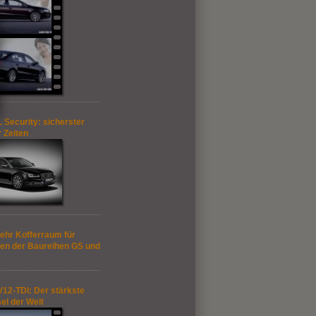
 Security: sicherster
r Zeiten
ehr Kofferraum für
en der Baureihen GS und
V12-TDI: Der stärkste
el der Welt