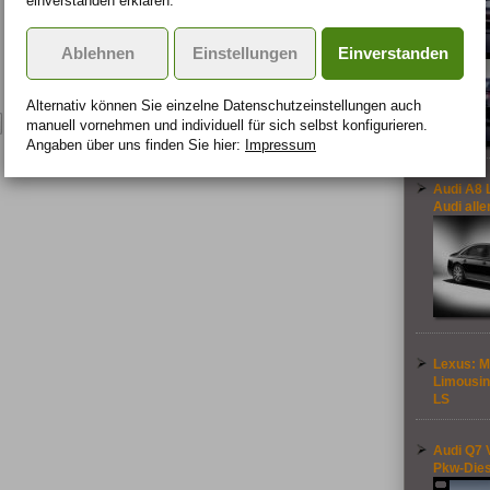
einverstanden erklären.
Ablehnen
Einstellungen
Einverstanden
Alternativ können Sie einzelne Datenschutz­ein­stellungen auch
Quelle: Lexus
manuell vor­nehmen und indivi­duell für sich selbst konfigurieren.
Angaben über uns finden Sie hier:
Impressum
Audi A8 L
Audi alle
Lexus: M
Limousin
LS
Audi Q7 
Pkw-Dies