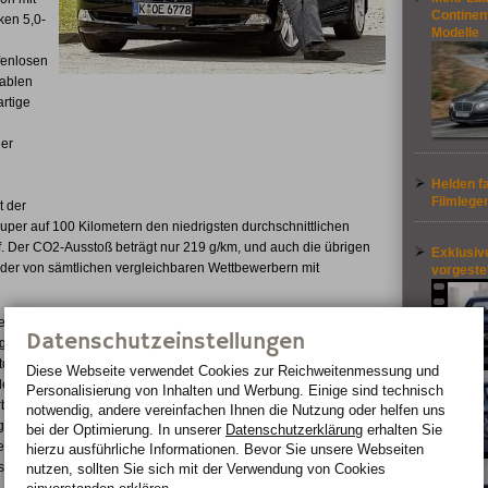
Continent
ken 5,0-
Modelle
fenlosen
ablen
artige
 er
Helden f
Filmlege
 der
uper auf 100 Kilometern den niedrigsten durchschnittlichen
uf. Der CO2-Ausstoß beträgt nur 219 g/km, und auch die übrigen
Exklusiv
 der von sämtlichen vergleichbaren Wettbewerbern mit
vorgestel
ielte Raumgewinn im LS 600h L kommt voll und ganz der
Datenschutzeinstellungen
gute. Der von Peter Kraus gefahrene LS 600h L verfügt über eine
automatik, die im Fond mit einer Körpertemperatur-Messfunktion
Diese Webseite verwendet Cookies zur Reichweiten­messung und
des Lexus Spitzenmodells ist der klimatisierte und ventilierte
Personalisierung von Inhalten und Werbung. Einige sind technisch
rbaren Bein- und Fußstützen, Sitzpolsterairbag und
notwendig, andere vereinfachen Ihnen die Nutzung oder helfen uns
g inklusive Radar- und Infrarotgestützter Abstandswarnung, den
bei der Optimierung. In unserer
Datenschutzerklärung
erhalten Sie
lem mehr gewährleistet darüber hinaus, dass Peter Kraus nicht
hierzu ausführliche Informationen. Bevor Sie unsere Webseiten
i seinen Fans in ganz Deutschland ankommt.
nutzen, sollten Sie sich mit der Verwendung von Cookies