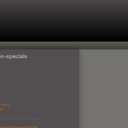
n-specials
s-Benz
gen
us und Leistung für die