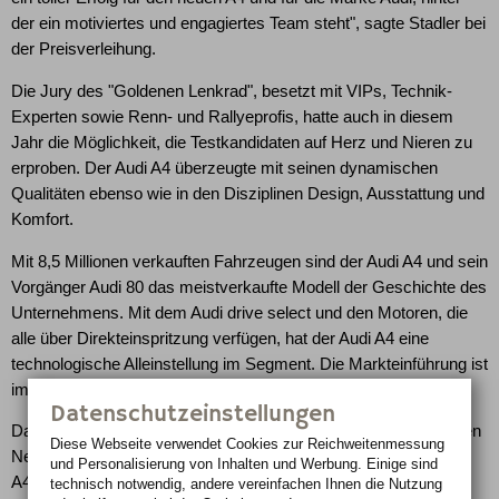
der ein motiviertes und engagiertes Team steht", sagte Stadler bei
der Preisverleihung.
Die Jury des "Goldenen Lenkrad", besetzt mit VIPs, Technik-
Experten sowie Renn- und Rallyeprofis, hatte auch in diesem
Jahr die Möglichkeit, die Testkandidaten auf Herz und Nieren zu
erproben. Der Audi A4 überzeugte mit seinen dynamischen
Qualitäten ebenso wie in den Disziplinen Design, Ausstattung und
Komfort.
Mit 8,5 Millionen verkauften Fahrzeugen sind der Audi A4 und sein
Vorgänger Audi 80 das meistverkaufte Modell der Geschichte des
Unternehmens. Mit dem Audi drive select und den Motoren, die
alle über Direkteinspritzung verfügen, hat der Audi A4 eine
technologische Alleinstellung im Segment. Die Markteinführung ist
im Dezember.
Datenschutzeinstellungen
Das "Goldene Lenkrad" wird seit 1975 für die besten automobilen
Diese Webseite verwendet Cookies zur Reichweiten­messung
Neuheiten des Jahres verliehen. Die Auszeichnung für den Audi
und Personalisierung von Inhalten und Werbung. Einige sind
A4 ist bereits der 16. Sieg für ein Fahrzeug mit den vier Ringen.
technisch notwendig, andere vereinfachen Ihnen die Nutzung