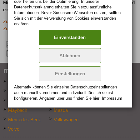
oder helfen uns bei der Optimierung. In unserer
Mit einem "Goldenen Lenkrad" war im Jahr 2004 der Audi A6 und
Datenschutzerklärung
erhalten Sie hierzu ausführliche
ein Jahr später der Audi Q7 ausgezeichnet worden.
Informationen. Bevor Sie unsere Webseiten nutzen, sollten
Sie sich mit der Verwendung von Cookies einverstanden
Zurück zur letzten Seite
erklären.
Zur Übersicht: -> Boulevard
Einverstanden
Ablehnen
marken-specials
Einstellungen
Audi
Bentley
Alternativ können Sie einzelne Datenschutz­ein­stellungen
BMW
Cadillac
auch manuell vor­nehmen und indivi­duell für sich selbst
konfigurieren. Angaben über uns finden Sie hier:
Impressum
Jaguar
Lexus
Maybach
Mazda
Mercedes-Benz
Volkswagen
Volvo