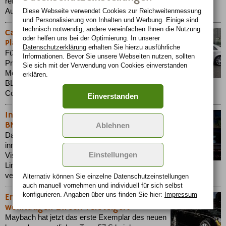
renommierten englischen Fachmagazin What Car. zum besten
Diese Webseite verwendet Cookies zur Reichweiten­messung
Auto der Luxusklasse des Jahres 2006 gewählt....
und Personalisierung von Inhalten und Werbung. Einige sind
technisch notwendig, andere vereinfachen Ihnen die Nutzung
Cadillac und Corvette 2006 schmieden
oder helfen uns bei der Optimierung. In unserer
Pläne für 2006
Datenschutzerklärung
erhalten Sie hierzu ausführliche
Für 2006 hat sich GM bei seinen
Informationen. Bevor Sie unsere Webseiten nutzen, sollten
Premiummarken Cadillac und Corvette eine
Sie sich mit der Verwendung von Cookies einverstanden
Menge vorgenommen. Neuheiten wie Cadillac
erklären.
BLS und Escalade, aber auch die stärkste
Corvette Z06 aller Zeiten feiern ihr Debüt....
Einverstanden
Innovatives Fahrerassistenzsystem:
BMW Night Vision
Ablehnen
Das im Herbst 2005 in der 7er Reihe eingeführte
innovative Fahrerassistenzsystem BMW Night
Einstellungen
Vision ist nun auch für die Modellreihen 5er
Limousine, 5er Touring, 6er Coupé und 6er Cabrio
verfügbar....
Alternativ können Sie einzelne Datenschutz­ein­stellungen
auch manuell vor­nehmen und indivi­duell für sich selbst
konfigurieren. Angaben über uns finden Sie hier:
Impressum
Erster Maybach vom Typ 57 S für
wohltätigen Zweck versteigert
Maybach hat jetzt das erste Exemplar des neuen