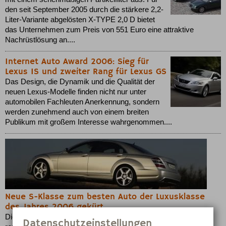
den seit September 2005 durch die stärkere 2,2-
Liter-Variante abgelösten X-TYPE 2,0 D bietet
das Unternehmen zum Preis von 551 Euro eine attraktive
Nachrüstlösung an....
Internet Auto Award 2006: Sieg für
Lexus IS und zweiter Rang für Lexus GS
Das Design, die Dynamik und die Qualität der
neuen Lexus-Modelle finden nicht nur unter
automobilen Fachleuten Anerkennung, sondern
werden zunehmend auch von einem breiten
Publikum mit großem Interesse wahrgenommen....
Neue S-Klasse zum besten Auto der Luxusklasse
des Jahres 2006 gekürt
Die neue S-Klasse von Mercedes-Benz wurde vom
Datenschutzeinstellungen