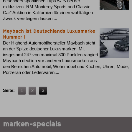
besonders sportlichen Typs 57 S bei der
exklusiven „RM Monterey Sports and Classic
Car“ Auktion in Kalifornien für einen wohltätigen
Zweck versteigern lassen....
Maybach ist Deutschlands Luxusmarke
Nummer 1
Der Highend-Automobilhersteller Maybach steht
an der Spitze deutscher Luxusmarken. Mit
insgesamt 247 von maximal 300 Punkten rangiert
Maybach deutlich vor anderen Luxusmarken aus
den Bereichen Automobil, Wohnmöbel und Küchen, Uhren, Mode,
Porzellan oder Lederwaren....
Seite:
1
2
3
marken-specials