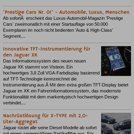
'Prestige Cars Nr. 01' - Automobile, Luxus, Menschen
Ab sofortÂ erscheint das Luxus-Automobil-Magazin 'Prestige
Cars' zweimonatlich mit einer Startauflage von 50.000
Exemplaren im noch nicht bedienten 'Auto & High-Class'
Segment....
Innovative TFT-Instrumentierung für
den Jaguar XK
Das Informationssystem des neuen neuen
Jaguar XK stammt von Visteon. Ein
hochwertiges 3,8 Zoll VGA-Farbdisplay basierend
auf TFT-Technologie kennzeichnet die
Instrumentierung aus.Â Mit dem extra großen TFT-Display bietet
Jaguar im XK ein Fahrerinformationssystem, das modernste
Funktionalität mit dem markentypisch hochwertigen Design
verbindet....
Nachrüstlösung für X-TYPE mit 2,0-
Liter-Aggregat
Jaguar rüstet alle seine Diesel-Modelle ab sofort
mit einem serienmäßigen Partikelfilter aus. Für