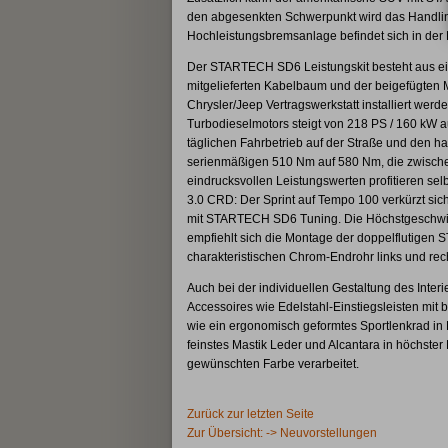
den abgesenkten Schwerpunkt wird das Handling 
Hochleistungsbremsanlage befindet sich in der 
Der STARTECH SD6 Leistungskit besteht aus ei
mitgelieferten Kabelbaum und der beigefügten 
Chrysler/Jeep Vertragswerkstatt installiert wer
Turbodieselmotors steigt von 218 PS / 160 kW a
täglichen Fahrbetrieb auf der Straße und den h
serienmäßigen 510 Nm auf 580 Nm, die zwischen
eindrucksvollen Leistungswerten profitieren s
3.0 CRD: Der Sprint auf Tempo 100 verkürzt si
mit STARTECH SD6 Tuning. Die Höchstgeschwindi
empfiehlt sich die Montage der doppelflutigen
charakteristischen Chrom-Endrohr links und rech
Auch bei der individuellen Gestaltung des Inte
Accessoires wie Edelstahl-Einstiegsleisten 
wie ein ergonomisch geformtes Sportlenkrad in 
feinstes Mastik Leder und Alcantara in höchster 
gewünschten Farbe verarbeitet.
Zurück zur letzten Seite
Zur Übersicht: -> Neuvorstellungen