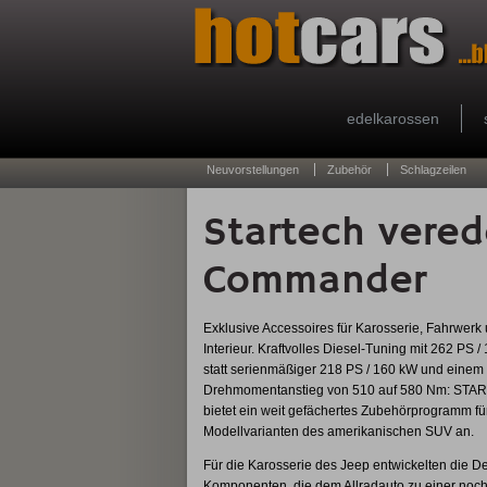
edelkarossen
Neuvorstellungen
Zubehör
Schlagzeilen
Startech vere
Commander
Exklusive Accessoires für Karosserie, Fahrwerk
Interieur. Kraftvolles Diesel-Tuning mit 262 PS 
statt serienmäßiger 218 PS / 160 kW und einem
Drehmomentanstieg von 510 auf 580 Nm: ST
bietet ein weit gefächertes Zubehörprogramm für
Modellvarianten des amerikanischen SUV an.
Für die Karosserie des Jeep entwickelten die D
Komponenten, die dem Allradauto zu einer noc