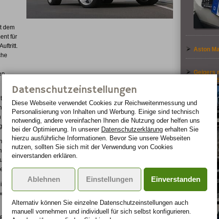
ht dem
nt für
ftritt.
Aston Ma
che
Geigers 
en
Ford F-6
Datenschutzeinstellungen
nur durch ihr Design, das sich harmonisch ins Gesamtbild
Diese Webseite verwendet Cookies zur Reichweiten­messung und
ntegrierte LED-Leuchten, die mit der serienmäßigen
Personalisierung von Inhalten und Werbung. Einige sind technisch
 Türgriffen gekoppelt sind. Durch die Ausleuchtung des Bodens
notwendig, andere vereinfachen Ihnen die Nutzung oder helfen uns
gen sicherer.
bei der Optimierung. In unserer
Datenschutzerklärung
erhalten Sie
hierzu ausführliche Informationen. Bevor Sie unsere Webseiten
en Auftritt des größten Jeep Modells noch exklusiver.Die
nutzen, sollten Sie sich mit der Verwendung von Cookies
 nicht nur optisch auf: Das Karosserieteil besitzt zusätzlich
einverstanden erklären.
plung und zwei Ausschnitte für die ovalen Endrohre der
 eine Variante für den Serienauspuff im Programm.
Ablehnen
Einstellungen
Einverstanden
ik eines von STARTECH veredelten Jeep Commander haben die
speichenfelgen werden mit 265/45 R 20 Pneus
Alternativ können Sie einzelne Datenschutz­ein­stellungen auch
manuell vor­nehmen und indivi­duell für sich selbst konfigurieren.
RTECH Federn um ca. 30 Millimeter tiefergelegt werden. Durch