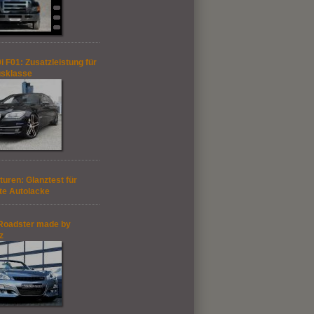
 F01: Zusatzleistung für
gsklasse
turen: Glanztest für
te Autolacke
Roadster made by
z