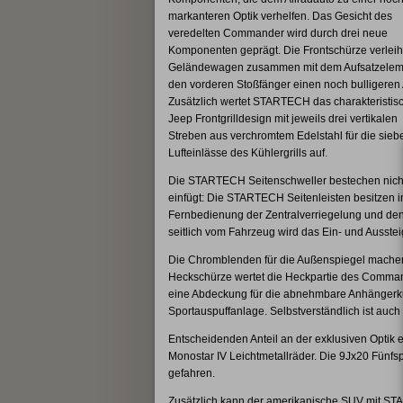
markanteren Optik verhelfen. Das Gesicht des
veredelten Commander wird durch drei neue
Komponenten geprägt. Die Frontschürze verlei
Geländewagen zusammen mit dem Aufsatzeleme
den vorderen Stoßfänger einen noch bulligeren Au
Zusätzlich wertet STARTECH das charakteristis
Jeep Frontgrilldesign mit jeweils drei vertikalen
Streben aus verchromtem Edelstahl für die sieb
Lufteinlässe des Kühlergrills auf.
Die STARTECH Seitenschweller bestechen nicht 
einfügt: Die STARTECH Seitenleisten besitzen i
Fernbedienung der Zentralverriegelung und den
seitlich vom Fahrzeug wird das Ein- und Ausstei
Die Chromblenden für die Außenspiegel machen d
Heckschürze wertet die Heckpartie des Commander
eine Abdeckung für die abnehmbare Anhängerkup
Sportauspuffanlage. Selbstverständlich ist auch
Entscheidenden Anteil an der exklusiven Opt
Monostar IV Leichtmetallräder. Die 9Jx20 Fünf
gefahren.
Zusätzlich kann der amerikanische SUV mit STA