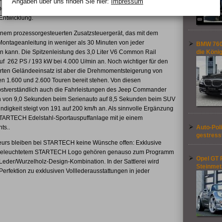
Angaben über uns finden Sie hier:
Impressum
agiler und die Fahrsicherheit weiter erhöht. Eine
Entwicklung.
nem prozessorgesteuerten Zusatzsteuergerät, das mit dem
Montageanleitung in weniger als 30 Minuten von jeder
BMW 760i
den kann. Die Spitzenleistung des 3,0 Liter V6 Common Rail
die Köni
uf 262 PS / 193 kW bei 4.000 U/min an. Noch wichtiger für den
arten Geländeeinsatz ist aber die Drehmomentsteigerung von
 1.600 und 2.600 Touren bereit stehen. Von diesen
elbstverständlich auch die Fahrleistungen des Jeep Commander
ch von 9,0 Sekunden beim Serienauto auf 8,5 Sekunden beim SUV
gkeit steigt von 191 auf 200 km/h an. Als sinnvolle Ergänzung
 STARTECH Edelstahl-Sportauspuffanlage mit je einem
ts..
Auto-Poli
gestress
rieurs bleiben bei STARTECH keine Wünsche offen: Exklusive
mit beleuchtetem STARTECH Logo gehören genauso zum Programm
Opel GT 
Leder/Wurzelholz-Design-Kombination. In der Sattlerei wird
Steinmet
Perfektion zu exklusiven Volllederausstattungen in jeder