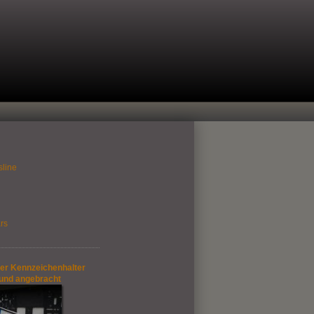
sline
rs
der Kennzeichenhalter
 und angebracht