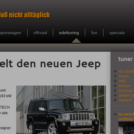
sportwagen
offroad
edeltuning
fun
specials
tuner
delt den neuen Jeep
Abt Sport
Alpina
AMG
Brabus
 und
Carlsson
GeigerCa
/ 193 kW
Startech
ARTECH
 alle
So wird 
geöffnet
esigner
h