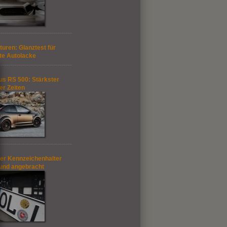
turen: Glanztest für
te Autolacke
us RS 500: Stärkster
er Zeiten
der Kennzeichenhalter
 und angebracht