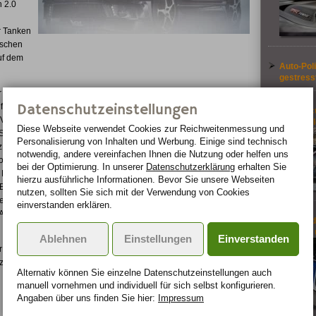
n 2.0
r Tanken
ischen
uf dem
Auto-Poli
gestress
r von
Datenschutzeinstellungen
für den
Ford Foc
VI
Focus all
Diese Webseite verwendet Cookies zur Reichweiten­messung und
rtlichkeit begeistert sofort: Frontschürze, Frontgrill,
Personalisierung von Inhalten und Werbung. Einige sind technisch
tz und der ABT-typische 4-Rohr-Endschalldämpfer passen zum
notwendig, andere vereinfachen Ihnen die Nutzung oder helfen uns
 Tolle Details“ eben. Als Ergänzung zu den Aerodynamik-
bei der Optimierung. In unserer
Datenschutzerklärung
erhalten Sie
BR-Räder in 18 und 19 Zoll, die in Kombination mit
hierzu ausführliche Informationen. Bevor Sie unsere Webseiten
 ABT Golf GTD im Verkehr maximalen Fahrspaß und optimale
nutzen, sollten Sie sich mit der Verwendung von Cookies
ben die Allgäuer die ABT Fahrwerksfedern im Programm. Sie
einverstanden erklären.
uto noch besser auf der Straße liegt und auch im Stand
So wird 
geöffnet
Ablehnen
Einstellungen
Einverstanden
BT Golf VI GTD ist ein vielseitiges Automobil, das im Alltag mit
zu überzeugen weiß. Der schnelle Diesel ist eben ein „Ganz
Alternativ können Sie einzelne Datenschutz­ein­stellungen auch
manuell vor­nehmen und indivi­duell für sich selbst konfigurieren.
Angaben über uns finden Sie hier:
Impressum