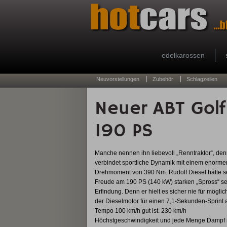
edelkarossen
Neuvorstellungen
Zubehör
Schlagzeilen
Neuer ABT Golf
190 PS
Manche nennen ihn liebevoll „Renntraktor“, den
verbindet sportliche Dynamik mit einem enorme
Drehmoment von 390 Nm. Rudolf Diesel hätte s
Freude am 190 PS (140 kW) starken „Spross“ se
Erfindung. Denn er hielt es sicher nie für möglic
der Dieselmotor für einen 7,1-Sekunden-Sprint 
Tempo 100 km/h gut ist. 230 km/h
Höchstgeschwindigkeit und jede Menge Dampf i