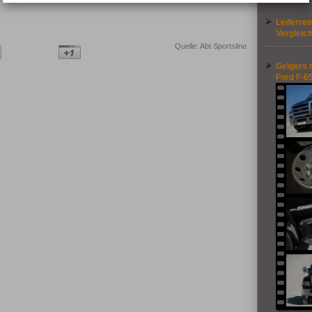
Lederrein
Vergleic
Quelle: Abt Sportsline
Geigers 
Ford F-6