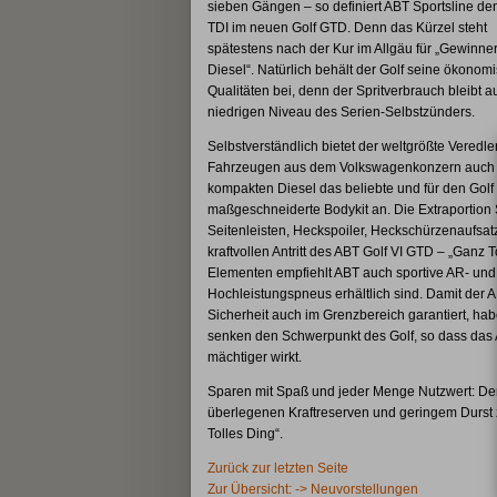
sieben Gängen – so definiert ABT Sportsline de
TDI im neuen Golf GTD. Denn das Kürzel steht
spätestens nach der Kur im Allgäu für „Gewinne
Diesel“. Natürlich behält der Golf seine ökonom
Qualitäten bei, denn der Spritverbrauch bleibt a
niedrigen Niveau des Serien-Selbstzünders.
Selbstverständlich bietet der weltgrößte Veredle
Fahrzeugen aus dem Volkswagenkonzern auch 
kompakten Diesel das beliebte und für den Golf 
maßgeschneiderte Bodykit an. Die Extraportion Spo
Seitenleisten, Heckspoiler, Heckschürzenaufsa
kraftvollen Antritt des ABT Golf VI GTD – „Ganz
Elementen empfiehlt ABT auch sportive AR- und 
Hochleistungspneus erhältlich sind. Damit der
Sicherheit auch im Grenzbereich garantiert, ha
senken den Schwerpunkt des Golf, so dass das A
mächtiger wirkt.
Sparen mit Spaß und jeder Menge Nutzwert: Der A
überlegenen Kraftreserven und geringem Durst 
Tolles Ding“.
Zurück zur letzten Seite
Zur Übersicht: -> Neuvorstellungen