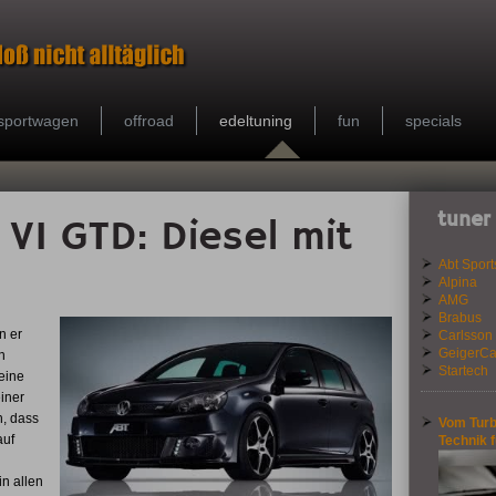
sportwagen
offroad
edeltuning
fun
specials
tuner
 VI GTD: Diesel mit
Abt Sport
Alpina
AMG
Brabus
n er
Carlsson
GeigerCa
n
Startech
eine
iner
h, dass
Vom Turb
auf
Technik 
n allen