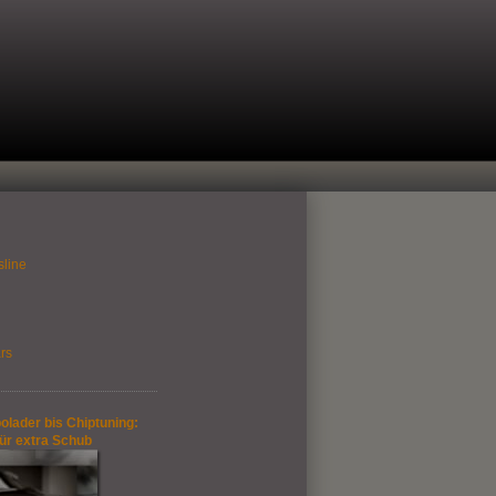
sline
rs
olader bis Chiptuning:
für extra Schub