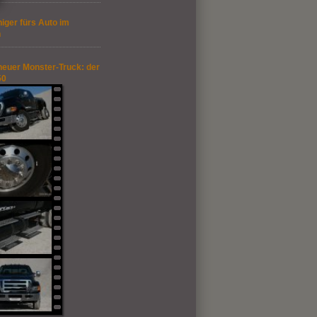
iger fürs Auto im
h
neuer Monster-Truck: der
50