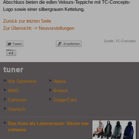
Abschluss bieten die edlen Velours-Teppiche mit TC-Concepts-
Logo sowie einer silbergrauen Kettelung.
Zurück zur letzten Seite
Zur Übersicht: -> Neuvorstellungen
Quelle: TC-Concepts
tuner
Abt Sportsline
Alpina
AMG
Brabus
Carlsson
GeigerCars
Startech
Das Auto als Lebensraum: Sitzen wie
zuhause