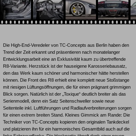
Die High-End-Veredeler von TC-Concepts aus Berlin haben den
Trend der Zeit erkannt und präsentieren nach monatelanger
Entwicklungsarbeit eine an Exklusivität kaum zu übertreffende
R8-Variante. Herzstück ist der hauseigene Karosseriebausatz,
den das Werk kaum schöner und harmonischer hätte herstellen
können. Die Front des R8 erhielt eine komplett neue Stoßstange
mit riesigen Lüftungsöffnungen, die für einen prägnant grimmigen
Blick sorgen. Natürlich ist der „Toxique“ deutlich breiter als das
Serienmodell, denn ein Satz Seitenschweller sowie neue
Seitenteile inkl. Luftführungen und Radlaufverbreiterungen sorgen
für einen extrem breiten Stand. Kleines Gimmick am Rande: Die
Techniker von TC-Concepts kopieren den originalen Tankdeckel
und platzieren ihn für ein harmonisches Gesamtbild auch auf die
linke Fahrzeugflanke. Die Heckpartie ähnelt dank einer neuen