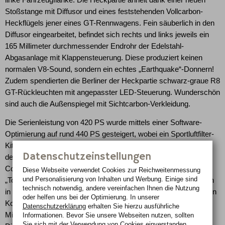
Stoßstange mit Diffusor und eines feststehenden Vollcarbon-
Heckflügels jener eines GT-Rennwagens. Fein säuberlich in den
Diffusor eingearbeitet, befindet sich rechts und links jeweils ein
165 Millimeter durchmessender Endrohr der Edelstahl-
Abgasanlage mit Klappensteuerung. Diese produziert keinen
normalen V8-Sound, sondern ein echtes „Earthquake“-Donnern!
Zudem spendierten die Berliner der Heckpartie schwarz-graue R8
GT-Rückleuchten mit angepasster LED-Steuerung. Wunderschön
sind auch die Außenspiegel mit Sichtcarbon-Verkleidung.
Die Serienleistung von 420 PS wurde mittels einer Software-
Optimierung auf rund 440 PS gesteigert, wobei ein Sportluftfilter-
Kit von den Spezialisten von BMC für eine bessere Beatmung
Datenschutzeinstellungen
des V8-Motors sorgt. In den verbreiterten Radkästen des TC-
Concepts-Audis drehen sich hauseigene Felgen des Typs
Diese Webseite verwendet Cookies zur Reichweiten­messung
und Personalisierung von Inhalten und Werbung. Einige sind
„Toxique Parlé“, vorne in 8,5x20 Zoll mit 235/30 ZR20 und hinten
technisch notwendig, andere vereinfachen Ihnen die Nutzung
in 10,5x21 Zoll mit 295/25 ZR21. Damit die Räder perfekt mit den
oder helfen uns bei der Optimierung. In unserer
Kotflügelkanten abschließen gab es an der Vorderachse 30-
Datenschutzerklärung
erhalten Sie hierzu ausführliche
Millimeter- und an der Hinterachse 70-Millimeter-H&R-
Informationen. Bevor Sie unsere Webseiten nutzen, sollten
Sie sich mit der Verwendung von Cookies einverstanden