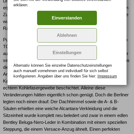
Distanzscheiben. Die Tieferlegung übernimmt ein Rennsport-
erklären.
erprobtes H&R-Gewindefahrwerk, welches auch im eingebauten
Zustand in seiner Härte verstellbar ist. Die Original-Bremsanlage
Einverstanden
wurde ebenfalls leicht überarbeitet und die Bremssättel in
Racegelb pulverbeschichtet.
Ablehnen
Pure Exklusivität herrscht im Innenraum, denn die Designer von
TC-Concepts krempelten das Cockpit des R8 einmal komplett
Einstellungen
auf links. Natürlich ist der beliebte Werkstoff Kohlefaser nicht nur
sehr leicht, sondern sieht zudem auch unverschämt gut aus. Aus
Alternativ können Sie einzelne Datenschutz­ein­stellungen
diesem Grund wurden dann auch alle Leisten, das
auch manuell vor­nehmen und indivi­duell für sich selbst
Armaturenbrett, die Mittelkonsole, die Sitzkonsolen, der
konfigurieren. Angaben über uns finden Sie hier:
Impressum
Kardantunnel, die Türgriffe sowie die Tachoblende komplett mit
echtem Kohlefasergewebe beschichtet. Alleine diese
Veränderungen hätten eigentlich schon genügt. Doch die Berliner
legten noch einen drauf: Der Dachhimmel sowie die A- & B-
Säulen erhielten eine weiche Alcantara-Verkleidung und die
Sitzeinheit wurde komplett neu beledert und zwar in einem edlen
Bentley Beluga-Nero-Leder in Kombination mit einem speziellen
Steppung, die einem Versace-Anzug ähnelt. Einen perfekten