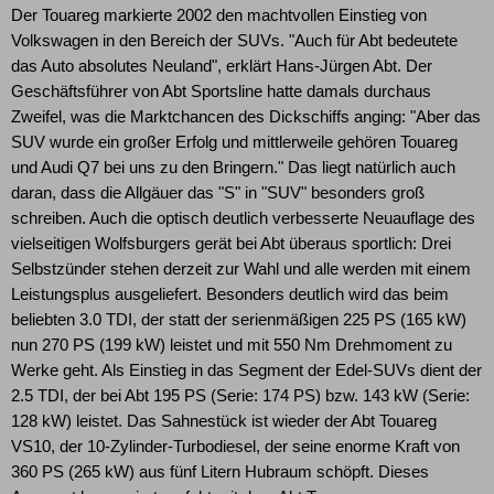
Der Touareg markierte 2002 den machtvollen Einstieg von
Volkswagen in den Bereich der SUVs. "Auch für Abt bedeutete
das Auto absolutes Neuland", erklärt Hans-Jürgen Abt. Der
Geschäftsführer von Abt Sportsline hatte damals durchaus
Zweifel, was die Marktchancen des Dickschiffs anging: "Aber das
SUV wurde ein großer Erfolg und mittlerweile gehören Touareg
und Audi Q7 bei uns zu den Bringern." Das liegt natürlich auch
daran, dass die Allgäuer das "S" in "SUV" besonders groß
schreiben. Auch die optisch deutlich verbesserte Neuauflage des
vielseitigen Wolfsburgers gerät bei Abt überaus sportlich: Drei
Selbstzünder stehen derzeit zur Wahl und alle werden mit einem
Leistungsplus ausgeliefert. Besonders deutlich wird das beim
beliebten 3.0 TDI, der statt der serienmäßigen 225 PS (165 kW)
nun 270 PS (199 kW) leistet und mit 550 Nm Drehmoment zu
Werke geht. Als Einstieg in das Segment der Edel-SUVs dient der
2.5 TDI, der bei Abt 195 PS (Serie: 174 PS) bzw. 143 kW (Serie:
128 kW) leistet. Das Sahnestück ist wieder der Abt Touareg
VS10, der 10-Zylinder-Turbodiesel, der seine enorme Kraft von
360 PS (265 kW) aus fünf Litern Hubraum schöpft. Dieses