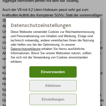
Aggregat harmoniert perfekt mit dem Abt Touareg.
Auch der V8 mit 4,2 Litern Hubraum passt sehr gut zum
kraftvollen Auftritt des Kemptener SUVs: Statt der serienmäßigen
350 PS (257 kW) ermöglichen gewaltige 500 PS (368 kW) dem
Datenschutzeinstellungen
Abt VS8-R mächtigen Vortrieb. Dafür dass sich das enorme
Leistungspotential des Abt Touareg auch fahren lässt, sorgt das
Diese Webseite verwendet Cookies zur Reichweiten­messung
und Personalisierung von Inhalten und Werbung. Einige sind
auf die Bedürfnisse dieses außergewöhnlichen Fahrzeugs
technisch notwendig, andere vereinfachen Ihnen die Nutzung
zugeschnittene Abt Fahrwerk. Auch erhältlich ist die komfortable
oder helfen uns bei der Optimierung. In unserer
Luftfederung mit der innovativen Abt Level Control (ALC). Und die
Datenschutzerklärung
erhalten Sie hierzu ausführliche
Abt-Bremsanlage packt auch in brenzligen Situationen kräftig zu
Informationen. Bevor Sie unsere Webseiten nutzen, sollten
Sie sich mit der Verwendung von Cookies einverstanden
und bringt das 2,4 Tonnen schwere Auto zum Stehen.
erklären.
Wie schon bei der ersten Ausgabe des Touaregs haben die
Einverstanden
Kemptener auch dieses Mal wieder ein extravagantes Bodykit für
das SUV entworfen: Frontspoilerlippe, Kotflügelverbreiterung,
Heckflügel und Heckschürze bilden gemeinsam mit der Abt-
Ablehnen
typischen 4-Rohr Abgasanlage eine Design-Einheit, die das
Fahrzeug aus jeder Perspektive extrem dynamisch wirken lässt.
Einstellungen
Der Abt Touareg steht deutlich gedrungener und breiter da als sein
Serienbruder. Und das steht ihm ausgezeichnet. Schon im Stand