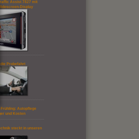
affic Assist 7827 mit
 Widescreen-Display
 die Probefahrt
n Frühling: Autopflege
ger und Kosten
echnik steckt in unseren