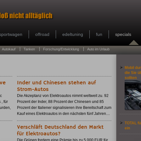
sportwagen
offroad
edeltuning
fun
specials
Autokauf
Tanken
Forschung/Entwicklung
Auto im Urlaub
Mobil dur
die Sie ü
sollten
ive
Inder und Chinesen stehen auf
Strom-Autos
ic
Die Akzeptanz von Elektroautos nimmt weltweit zu. 92
, für
Prozent der Inder, 88 Prozent der Chinesen und 85
urden,
Prozent der Italiener signalisieren ihre Bereitschaft zum
Kauf eines Elektroautos in den nächsten fünf Jahren....
TOTAL fü
Verschläft Deutschland den Markt
ein
für Elektroautos?
Die Grünen fordern eine Prämie bis zu 5.000 EUR für