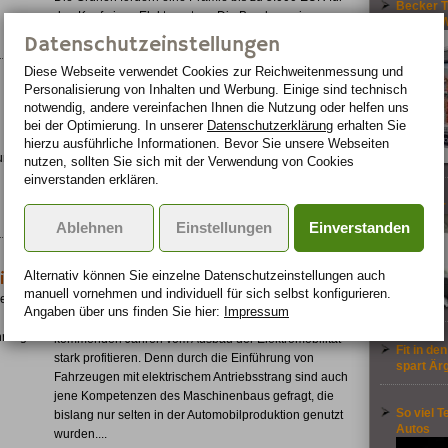
Becker Tr
den Kauf eines Elektroautos - Die Bundesregierung
4,3-Zoll
spricht sich dagegen aus....
Datenschutzeinstellungen
Diese Webseite verwendet Cookies zur Reichweiten­messung und
Konzentration auf reine Elektroautos
Personalisierung von Inhalten und Werbung. Einige sind technisch
nicht sinnvoll
notwendig, andere vereinfachen Ihnen die Nutzung oder helfen uns
Zum Leitmarkt für Elektroautos will Kanzlerin Angela
bei der Optimierung. In unserer
Datenschutzerklärung
erhalten Sie
Merkel Deutschland machen. Doch das sehen die
hierzu ausführliche Informationen. Bevor Sie unsere Webseiten
ung wie
Branchenexperten aus dem Automobilbereich anders -
nutzen, sollten Sie sich mit der Verwendung von Cookies
nur drei Prozent messen dem reinen Elektroauto in den
einverstanden erklären.
kommenden fünf bis zehn Jahren eine Marktchance
Tipps für
zu....
Ablehnen
Einstellungen
Einverstanden
Elektromobilität stellt
Alternativ können Sie einzelne Datenschutz­ein­stellungen auch
ich
Maschinenbaubranche vor neue
manuell vor­nehmen und indivi­duell für sich selbst konfigurieren.
Perspektiven
en für
Angaben über uns finden Sie hier:
Impressum
Der deutsche Maschinen- und Anlagenbau wird in den
rung....
kommenden Jahren vom Ausbau der Elektromobilität
Fit in de
stark profitieren. Denn durch die Einführung von
spart Är
Fahrzeugen mit elektrischem Antriebsstrang sind auch
jene Kompetenzen des Maschinenbaus gefragt, die
So viel T
bislang nur selten in der Automobilproduktion genutzt
Autos
wurden....