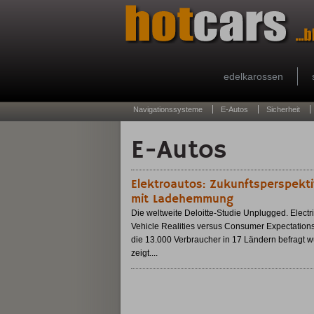
edelkarossen
Navigationssysteme
E-Autos
Sicherheit
E-Autos
Elektroautos: Zukunftsperspekt
mit Ladehemmung
Die weltweite Deloitte-Studie Unplugged. Electr
Vehicle Realities versus Consumer Expectations 
die 13.000 Verbraucher in 17 Ländern befragt w
zeigt....