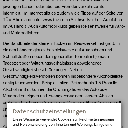
jeweiligen Länder oder über die Fremdenverkehrsämter
informiert. Im Internet gibt es zudem viele Tipps auf der Seite von
TÜV Rheinland unter www.tuv.com (Stichwortsuche: "Autofahren
im Ausland"). Auch Automobilklubs geben Reisehinweise für Auto-
und Motorradfahrer.
Die Bandbreite der kleinen Tücken im Reiseverkehr ist groß. In
einigen Ländern gibt es beispielsweise auf Autobahnen und
Schnellstraßen neben dem generellen Tempolimit je nach
Tageszeit oder Witterungsverhältnissen abweichende
Geschwindigkeitsbeschränkungen. Neben
Geschwindigkeitsverstößen können insbesondere Alkoholdelikte
richtig teuer werden. Beispiel Italien: Bei mehr als 1,5 Promille
Alkohol im Blut können die Ordnungshüter das Auto oder
Motorrad enteignen und zwangsversteigern lassen. Ähnlich
drakonisch gehen die Spanier vor: Wer über 60 km/h zu schnell
unterwegs ist oder mit über 1,2 Promille erwischt wird, riskiert
Datenschutzeinstellungen
einen Gefängnisaufenthalt von mindestens drei Monaten.
Diese Webseite verwendet Cookies zur Reichweiten­messung
und Personalisierung von Inhalten und Werbung. Einige sind
Auch Warnwesten sollten inzwischen zur Standardausrüstung für