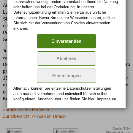
technisch notwendig, andere vereinfachen Ihnen die Nutzung
Autourlauber gehören. Sie sind etwa in Österreich, Belgien,
oder helfen uns bei der Optimierung. In unserer
Luxemburg, Frankreich, Italien, Spanien, Bulgarien, Kroatien,
Datenschutzerklärung
erhalten Sie hierzu ausführliche
Informationen. Bevor Sie unsere Webseiten nutzen, sollten
Slowenien und der Slowakei bereits vorgeschrieben. Die gelben
Sie sich mit der Verwendung von Cookies einverstanden
oder orangefarbenen Westen müssen über das europäische
erklären.
Prüfzeichen EN 471 verfügen und sind unter anderem an allen
Servicestationen des TÜV Rheinland zu kaufen.
Einverstanden
Telefonieren am Steuer sollte generell unterlassen werden und
wird mitunter ebenfalls zu einem teuren Spaß: Während in
Ablehnen
Deutschland das Telefonieren ohne Freisprecheinrichtung 40 Euro
plus ein Punkt in Flensburg kostet, kassieren die Niederländer
Einstellungen
150 Euro, die Italiener mindestens 155 Euro. In Spanien ist sogar
die Verwendung von Head-Sets untersagt. Die umfassenden und
Alternativ können Sie einzelne Datenschutz­ein­stellungen
genauen Regeln des jeweiligen Landes erfährt man bei den
auch manuell vor­nehmen und indivi­duell für sich selbst
Konsulaten oder Botschaften.
konfigurieren. Angaben über uns finden Sie hier:
Impressum
Zurück zur letzten Seite
Zur Übersicht: -> Auto im Urlaub
Quelle: TÜV
Rheinland Group