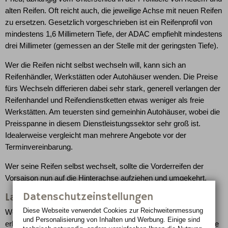
alten Reifen. Oft reicht auch, die jeweilige Achse mit neuen Reifen
zu ersetzen. Gesetzlich vorgeschrieben ist ein Reifenprofil von
mindestens 1,6 Millimetern Tiefe, der ADAC empfiehlt mindestens
drei Millimeter (gemessen an der Stelle mit der geringsten Tiefe).
Wer die Reifen nicht selbst wechseln will, kann sich an
Reifenhändler, Werkstätten oder Autohäuser wenden. Die Preise
fürs Wechseln differieren dabei sehr stark, generell verlangen der
Reifenhandel und Reifendienstketten etwas weniger als freie
Werkstätten. Am teuersten sind gemeinhin Autohäuser, wobei die
Preisspanne in diesem Dienstleistungssektor sehr groß ist.
Idealerweise vergleicht man mehrere Angebote vor der
Terminvereinbarung.
Wer seine Reifen selbst wechselt, sollte die Vorderreifen der
Vorsaison nun auf die Hinterachse aufziehen und umgekehrt.
Datenschutzeinstellungen
Lagerung
Diese Webseite verwendet Cookies zur Reichweiten­messung
Wer Reifen auf Felgen zu Hause lagert, sollte den Luftdruck
und Personalisierung von Inhalten und Werbung. Einige sind
erhöhen (ca. 0,5 bar mehr als vom Hersteller empfohlen) und die