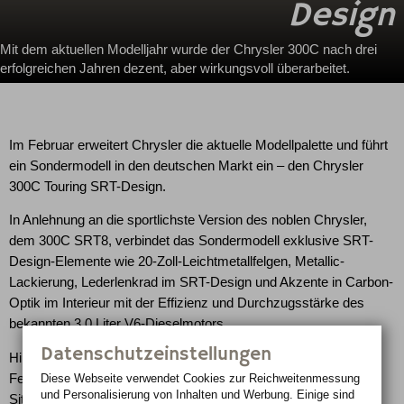
Design
Mit dem aktuellen Modelljahr wurde der Chrysler 300C nach drei
erfolgreichen Jahren dezent, aber wirkungsvoll überarbeitet.
Im Februar erweitert Chrysler die aktuelle Modellpalette und führt
ein Sondermodell in den deutschen Markt ein – den Chrysler
300C Touring SRT-Design.
In Anlehnung an die sportlichste Version des noblen Chrysler,
dem 300C SRT8, verbindet das Sondermodell exklusive SRT-
Design-Elemente wie 20-Zoll-Leichtmetallfelgen, Metallic-
Lackierung, Lederlenkrad im SRT-Design und Akzente in Carbon-
Optik im Interieur mit der Effizienz und Durchzugsstärke des
bekannten 3,0 Liter V6-Dieselmotors.
Datenschutzeinstellungen
Hinzu kommt eine umfangreiche Komfortaussttattung wie das
Festplatten-Navigationssystem, SRT-Teil-Ledersitze inklusive
Diese Webseite verwendet Cookies zur Reichweiten­messung
und Personalisierung von Inhalten und Werbung. Einige sind
Sitzheitzung vorne, ein Glas-Schiebe-Hubdach, abgedunkelte