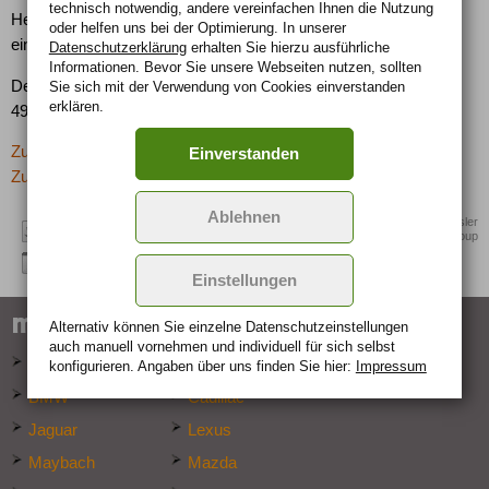
technisch notwendig, andere vereinfachen Ihnen die Nutzung
Heck- und Seitenscheiben hinten und und eine elektrisch
oder helfen uns bei der Optimierung. In unserer
einstellbare Pedalerie mit Memory-Funktion.
Datenschutzerklärung
erhalten Sie hierzu ausführliche
Informationen. Bevor Sie unsere Webseiten nutzen, sollten
Der Preis für den Chrysler 300C Touring SRT-Design beträgt
Sie sich mit der Verwendung von Cookies einverstanden
erklären.
49.990 EUR.
Zurück zur letzten Seite
Einverstanden
Zur Übersicht: -> Neuheiten
Ablehnen
Quelle: Chrysler
Group
Einstellungen
marken-specials
Alternativ können Sie einzelne Datenschutz­ein­stellungen
auch manuell vor­nehmen und indivi­duell für sich selbst
Audi
Bentley
konfigurieren. Angaben über uns finden Sie hier:
Impressum
BMW
Cadillac
Jaguar
Lexus
Maybach
Mazda