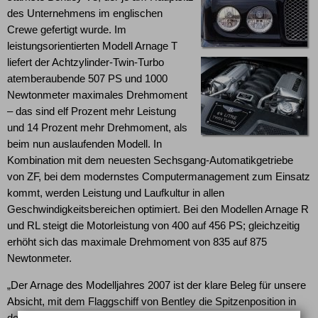
des Unternehmens im englischen
Crewe gefertigt wurde. Im
leistungsorientierten Modell Arnage T
liefert der Achtzylinder-Twin-Turbo
atemberaubende 507 PS und 1000
Newtonmeter maximales Drehmoment
– das sind elf Prozent mehr Leistung
und 14 Prozent mehr Drehmoment, als
beim nun auslaufenden Modell. In
Kombination mit dem neuesten Sechsgang-Automatikgetriebe
von ZF, bei dem modernstes Computermanagement zum Einsatz
kommt, werden Leistung und Laufkultur in allen
Geschwindigkeitsbereichen optimiert. Bei den Modellen Arnage R
und RL steigt die Motorleistung von 400 auf 456 PS; gleichzeitig
erhöht sich das maximale Drehmoment von 835 auf 875
Newtonmeter.
„Der Arnage des Modelljahres 2007 ist der klare Beleg für unsere
Absicht, mit dem Flaggschiff von Bentley die Spitzenposition in
der Technologie zu halten und jedem Kunden den Luxus, die