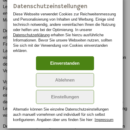
Datenschutzeinstellungen
Leistung und die Laufkultur zu bieten, die er von einem Bentley
erwartet” erklärt Stuart McCullough, Vorstand Vertrieb und
Diese Webseite verwendet Cookies zur Reichweiten­messung
und Personalisierung von Inhalten und Werbung. Einige sind
Marketing.
technisch notwendig, andere vereinfachen Ihnen die Nutzung
oder helfen uns bei der Optimierung. In unserer
Der Arnage T (507 PS) ist ein echter Wagen für Selbstfahrer mit
Datenschutzerklärung
erhalten Sie hierzu ausführliche
erheblich gesteigerter Leistung und einem noch vorzüglicheren
Informationen. Bevor Sie unsere Webseiten nutzen, sollten
Fahrerlebnis. Ebenso deutlich fallen die Verbesserungen bei der
Sie sich mit der Verwendung von Cookies einverstanden
erklären.
Laufkultur und beim Komfort des Arnage R (456 PS) aus,
während der Arnage RL mit verlängertem Radstand ebenfalls von
Einverstanden
der Leistungssteigerung profitiert und mit deutlichen
Verbesserungen im Fond aufwartet.
Ablehnen
Vor zwei Jahren hat Bentley erhebliche Verbesserungen am
Fahrwerk, an der Lenkung und den Bremsen des Arnage
eingeführt. Durch diese Optimierungen hat man herausgestellt,
Einstellungen
dass der Wagen mit Leichtigkeit einem erheblichen Zuwachs an
Leistung und Drehmoment gewachsen ist. Die logische Folgerung
Alternativ können Sie einzelne Datenschutz­ein­stellungen
auch manuell vor­nehmen und indivi­duell für sich selbst
war also nun die Optimierung des Antriebsstranges.
konfigurieren. Angaben über uns finden Sie hier:
Impressum
Den neuen Bentley Arnage des Modelljahres 2007 kennzeichnen