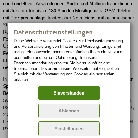
und bündelt vier Anwendungen: Audio- und Multimediafunktionen
mit Jukebox für bis zu 180 Stunden Musikgenuss, GSM-Telefon
mit Freisprechanlage, kostenloser Notrufdienst mit automatischer
Standortbestimmung, Pannenhilfe sowie eine dynamische
Datenschutzeinstellungen
Routenführung mit Stauumleitung. Ein 7-Zoll-Farbbildschirm im
Format 16/9 mit 3D-Darstellung garantiert optimale
Diese Webseite verwendet Cookies zur Reichweiten­messung
Übersichtlichkeit. Mit dem kostenlosen Notrufdienst erfüllt
und Personalisierung von Inhalten und Werbung. Einige sind
technisch notwendig, andere vereinfachen Ihnen die Nutzung
Peugeot schon heute die für 2010 geplanten Vorgaben der
oder helfen uns bei der Optimierung. In unserer
Europäischen Union, die elektronisch gesteuerte Notrufsysteme
Datenschutzerklärung
erhalten Sie hierzu ausführliche
(eCall) in Neuwagen vorsehen.
Informationen. Bevor Sie unsere Webseiten nutzen, sollten
Sie sich mit der Verwendung von Cookies einverstanden
In Deutschland bietet Peugeot den 607 in den Ausstattungsstufen
erklären.
Sport (ab 34.150 Euro) und Platinum (ab 38.400 Euro) an. Eine
Einverstanden
Benzin- und drei HDi-Motorisierungen mit serienmäßigem FAP-
System stehen zur Wahl: Ein 3,0-Liter-V6-Benziner (155 kW/211
PS) mit 6-Stufen-Automatik sowie drei HDi FAP-Motoren mit 2,0-,
Ablehnen
2,2- und 2,7-Liter (V6/6-Stufen-Automatik) Hubraum im
Leistungsspektrum zwischen 100 kW (136 PS) und 150 kW (204
Einstellungen
PS).