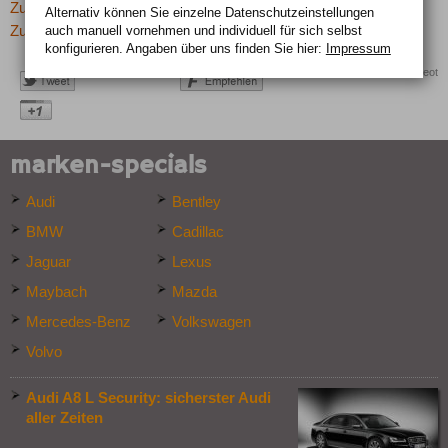
Zurück zur letzten Seite
Alternativ können Sie einzelne Datenschutz­ein­stellungen
auch manuell vor­nehmen und indivi­duell für sich selbst
Zur Übersicht: -> Neuheiten
konfigurieren. Angaben über uns finden Sie hier:
Impressum
Quelle: Peugeot
marken-specials
Audi
Bentley
BMW
Cadillac
Jaguar
Lexus
Maybach
Mazda
Mercedes-Benz
Volkswagen
Volvo
Audi A8 L Security: sicherster Audi
aller Zeiten