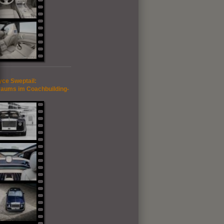
yce Sweptail:
aums im Coachbuilding-