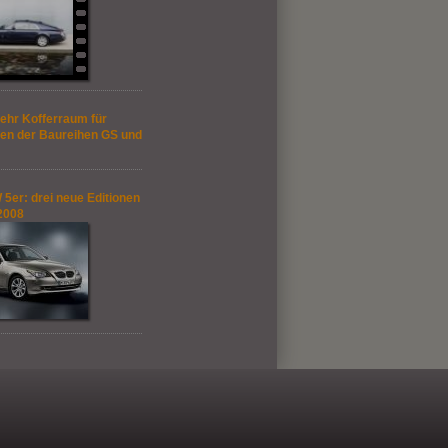
ehr Kofferraum für
en der Baureihen GS und
5er: drei neue Editionen
2008