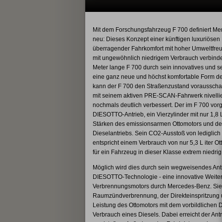
Mit dem Forschungsfahrzeug F 700 definiert Me
neu: Dieses Konzept einer künftigen luxuriösen 
überragender Fahrkomfort mit hoher Umweltfreu
mit ungewöhnlich niedrigem Verbrauch verbinde
Meter lange F 700 durch sein innovatives und s
eine ganz neue und höchst komfortable Form des
kann der F 700 den Straßenzustand voraussch
mit seinem aktiven PRE-SCAN-Fahrwerk nivelli
nochmals deutlich verbessert. Der im F 700 vor
DIESOTTO-Antrieb, ein Vierzylinder mit nur 1,8 
Stärken des emissionsarmen Ottomotors und den
Dieselantriebs. Sein CO2-Ausstoß von lediglic
entspricht einem Verbrauch von nur 5,3 L iter Ott
für ein Fahrzeug in dieser Klasse extrem niedrig 
Möglich wird dies durch sein wegweisendes Antr
DIESOTTO-Technologie - eine innovative Weite
Verbrennungsmotors durch Mercedes-Benz. Sie k
Raumzündverbrennung, der Direkteinspritzung 
Leistung des Ottomotors mit dem vorbildliche
Verbrauch eines Diesels. Dabei erreicht der Antr