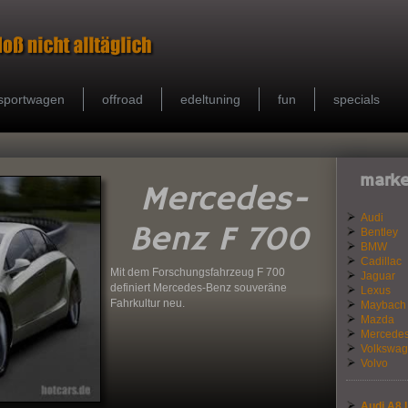
sportwagen
offroad
edeltuning
fun
specials
marke
Mercedes-
Audi
Benz F 700
Bentley
BMW
Cadillac
Mit dem Forschungsfahrzeug F 700
Jaguar
definiert Mercedes-Benz souveräne
Lexus
Fahrkultur neu.
Maybach
Mazda
Mercede
Volkswa
Volvo
Audi A8 L