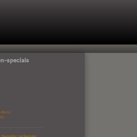
n-specials
s-Benz
gen
 Security: sicherster