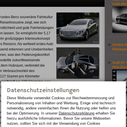
Audi alle
rcedes-Benz souveräne Fahrkultur
Reiselimousine zeigt, wie sich
ndlichkeit und gute Fahrleistungen
n lassen. So ermöglicht der 5,17
ehr großzügiges Interieurkonzept
 Reisens. Als weltweit erstes Auto
Helden f
auend erkennen und Unebenheiten
Filmlege
eren, was den Federungskomfort
gestellte zukunftsweisende
Audi Q7 
Litern Hubraum, verbindet die
Pkw-Dies
 Verbrauchvorteil des
h 127 Gramm pro Kilometer
okraftstoff pro 100 Kilometer, was
ist.
Datenschutzeinstellungen
iebskonzept: Kern ist die
Diese Webseite verwendet Cookies zur Reichweiten­messung und
rentwicklung des
Personalisierung von Inhalten und Werbung. Einige sind technisch
ombiniert mit ihrer neuartigen
notwendig, andere vereinfachen Ihnen die Nutzung oder helfen uns
und der Turboaufladung die hohe
bei der Optimierung. In unserer
Datenschutzerklärung
erhalten Sie
n Drehmoment und dem geringen
hierzu ausführliche Informationen. Bevor Sie unsere Webseiten
ieb im F 700 als Vierzylinder mit
nutzen, sollten Sie sich mit der Verwendung von Cookies