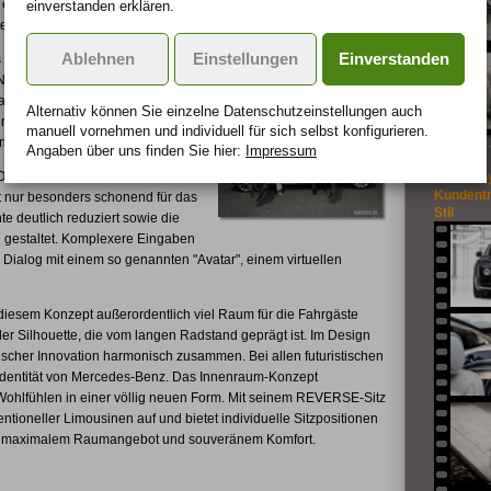
 einer heutigen S-Klasse mit einem
einverstanden erklären.
er-V6-Turbo Diesel .
Ablehnen
Einstellungen
Einverstanden
 setzt der F 700 Maßstäbe. Mit
N-Fahrwerk die Fahrbahn vor dem
fahrwerk gleicht erkannte
Alternativ können Sie einzelne Datenschutz­ein­stellungen auch
n nochmals verbessertes
manuell vor­nehmen und indivi­duell für sich selbst konfigurieren.
nes "fliegenden Teppichs".
Angaben über uns finden Sie hier:
Impressum
MI" (der Begriff steht für:
Rolls-Ro
Kundentr
t nur besonders schonend für das
Stil
 deutlich reduziert sowie die
d gestaltet. Komplexere Eingaben
 Dialog mit einem so genannten "Avatar", einem virtuellen
 diesem Konzept außerordentlich viel Raum für die Fahrgäste
er Silhouette, die vom langen Radstand geprägt ist. Im Design
nischer Innovation harmonisch zusammen. Bei allen futuristischen
kenidentität von Mercedes-Benz. Das Innenraum-Konzept
d Wohlfühlen in einer völlig neuen Form. Mit seinem REVERSE-Sitz
entioneller Limousinen auf und bietet individuelle Sitzpositionen
 mit maximalem Raumangebot und souveränem Komfort.