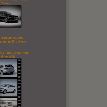
r Zeiten
ahren Luxusautos –
nden und ihre Autos
V12-TDI: Der stärkste
el der Welt