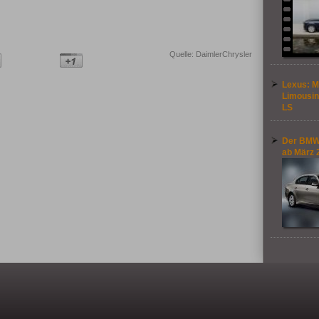
Quelle: DaimlerChrysler
Lexus: M
Limousin
LS
Der BMW 
ab März 