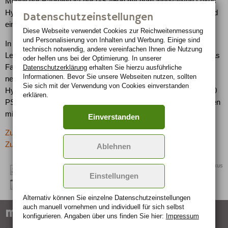
Modell der Baureihe ist der GS 450h mit dem innovativen Lexus
Hybridantrieb, der eine Systemleistung von 254 kW/ 345 PS und
Datenschutzeinstellungen
einen Normverbrauch von nur 7,9 Litern auf 100 km realisiert.
Diese Webseite verwendet Cookies zur Reichweiten­messung
und Personalisierung von Inhalten und Werbung. Einige sind
In der Luxus-Klasse belegte der erstmals zur Wahl antretende
technisch notwendig, andere vereinfachen Ihnen die Nutzung
Lexus LS 600h den zweiten Platz der Importwertung, obwohl das
oder helfen uns bei der Optimierung. In unserer
Fahrzeug erst 2007 auf den Markt kommt. Das Flaggschiff der
Datenschutzerklärung
erhalten Sie hierzu ausführliche
Informationen. Bevor Sie unsere Webseiten nutzen, sollten
neuen LS Baureihe kombiniert einen V8-Benzinmotor mit
Sie sich mit der Verwendung von Cookies einverstanden
Hybridtechnologie. Die Systemleistung beträgt rund 330 kW/450
erklären.
PS und liegt damit auf dem Niveau von Zwölfzylinder-Limousinen
mit rund sechs Liter Hubraum.
Einverstanden
Zurück zur letzten Seite
Zur Übersicht: -> Boulevard
Ablehnen
Quelle: Lexus
Einstellungen
Alternativ können Sie einzelne Datenschutz­ein­stellungen
auch manuell vor­nehmen und indivi­duell für sich selbst
marken-specials
konfigurieren. Angaben über uns finden Sie hier:
Impressum