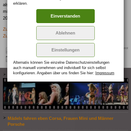
erklären.
also eine Schlüsselrolle. Ihn können Fans später auch "en
miniature" genießen, denn der Sieger-Entwurf wird wie bereits
Einverstanden
2003 und 2005 auch als Modellauto aufgelegt.
Zurück zur letzten Seite
Ablehnen
Zur Übersicht: -> Crazy Concepts
Quelle: Peugeot
Einstellungen
Alternativ können Sie einzelne Datenschutz­ein­stellungen
auch manuell vor­nehmen und indivi­duell für sich selbst
konfigurieren. Angaben über uns finden Sie hier:
Impressum
Miss Tuning World 2012
Mädels fahren eben Corsa, Frauen Mini und Männer
Porsche