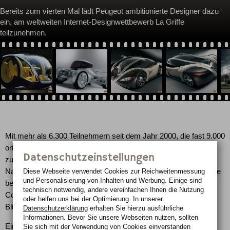
Bereits zum vierten Mal lädt Peugeot ambitionierte Designer dazu
ein, am weltweiten Internet-Designwettbewerb La Griffe
teilzunehmen.
Mit mehr als 6.300 Teilnehmern seit dem Jahr 2000, die fast 9.000
originelle Entwürfe eingereicht haben, ist der Wettbewerb schon
Datenschutzeinstellungen
zum Klassiker herangereift – und hat mittlerweile zahlreiche
Diese Webseite verwendet Cookies zur Reichweiten­messung
Nachahmer gefunden. Als Höhepunkt wird der beste Entwurf wie
und Personalisierung von Inhalten und Werbung. Einige sind
bereits 2001, 2003 und 2005 auf der IAA 2007 in Frankfurt als
technisch notwendig, andere vereinfachen Ihnen die Nutzung
Concept Car des Peugeot-Designstudios im Maßstab 1:1 die
oder helfen uns bei der Optimierung. In unserer
Blicke auf sich ziehen.
Datenschutzerklärung
erhalten Sie hierzu ausführliche
Informationen. Bevor Sie unsere Webseiten nutzen, sollten
Eine wichtige Dimension des Automobils, der Spaßfaktor, spielt
Sie sich mit der Verwendung von Cookies einverstanden