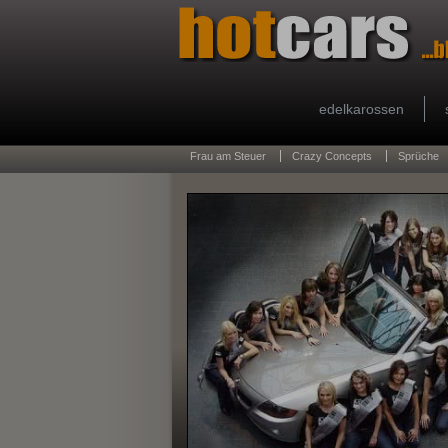
edelkarossen
Frau am Steuer
Crazy Concepts
Sprüche