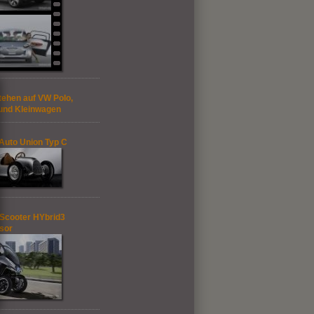
tehen auf VW Polo,
 und Kleinwagen
 Auto Union Typ C
Scooter HYbrid3
sor