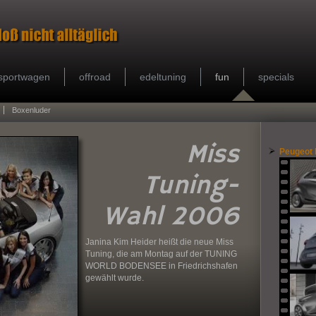
sportwagen
offroad
edeltuning
fun
specials
Boxenluder
Miss
Peugeot B
Tuning-
Wahl 2006
Janina Kim Heider heißt die neue Miss
Tuning, die am Montag auf der TUNING
WORLD BODENSEE in Friedrichshafen
gewählt wurde.