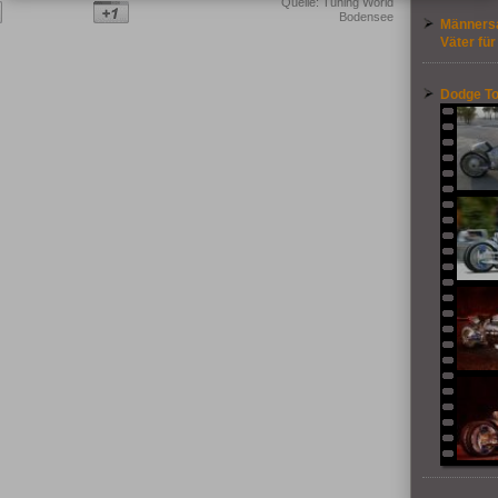
Quelle: Tuning World
Bodensee
Männersa
Väter für
Dodge T