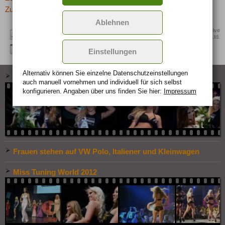
Zur Übersicht: -> Kurioses
Ablehnen
Quelle: RUSHH Drive
Ltd.
Einstellungen
Alternativ können Sie einzelne Datenschutz­ein­stellungen
Miss Tuning 2013
auch manuell vor­nehmen und indivi­duell für sich selbst
konfigurieren. Angaben über uns finden Sie hier:
Impressum
Frauen stehen auf VW Polo, Italiener und Kleinwagen
Miss Tuning World 2012