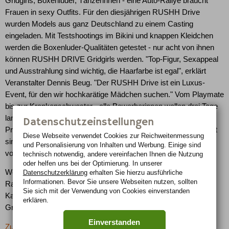
Gridgirls, Boxenluder, Tänzerinnen - eine Auto-Rallye braucht
Frauen in sexy Outfits. Für den diesjährigen RUSHH Drive
wurden Models aus ganz Deutschland zu einem Casting
eingeladen. Mit Testshootings im Bikini und knappen Kleidchen
werden die Boxenluder-Qualitäten getestet - nur acht von ihnen
können RUSHH DRIVE Gridgirls werden. "Top-Figur, Sexappeal
und Ausstrahlung sind wichtig, die Haarfarbe ist egal", erklärt
Veranstalter Dennis Beug. "Der RUSHH Drive ist ein Luxus-
Event, für den wir hochkarätige Mädchen suchen." Vom Playmate
bis zur Krankenschwester - alle Bewerberinnen wollen drei Tage
lang mit teuersten Autos Deutschland durchqueren und mit den
Datenschutzeinstellungen
Promis in den angesagtesten Clubs feiern. Besonders gespannt
Diese Webseite verwendet Cookies zur Reichweiten­messung
sind die Mädels auf US-Star Eddie Morales: Chef-Choreograph
und Personalisierung von Inhalten und Werbung. Einige sind
von Justin Timberlake und Trauzeuge von Kevin Federline.
technisch notwendig, andere vereinfachen Ihnen die Nutzung
oder helfen uns bei der Optimierung. In unserer
Wer es bis zu den Stars auf den Roten Teppich schafft und die
Datenschutzerklärung
erhalten Sie hierzu ausführliche
Informationen. Bevor Sie unsere Webseiten nutzen, sollten
Rallye begleiten darf, entscheidet unter anderem Sebastian
Sie sich mit der Verwendung von Cookies einverstanden
Kamps, Mitveranstalter und Organisator des Events: "Die
erklären.
Gridgirls sind fester Bestandteil des großen Motorsports."
Einverstanden
Zurück zur letzten Seite