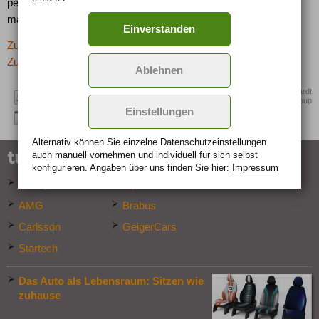
persönlichen Denk- und Handlungsprinzips "Alles Denkbare ist
machbar".
Einverstanden
Zurück zur letzten Seite
Zur Übersicht: -> Zubehör
Ablehnen
Quelle: Leonhardt
Group
Einstellungen
Alternativ können Sie einzelne Datenschutz­ein­stellungen
tuner
auch manuell vor­nehmen und indivi­duell für sich selbst
konfigurieren. Angaben über uns finden Sie hier:
Impressum
Abt Sportsline
Alpina
AMG
Brabus
Carlsson
GeigerCars
Startech
Das Auto als Lebensraum: Sitzen wie
zuhause