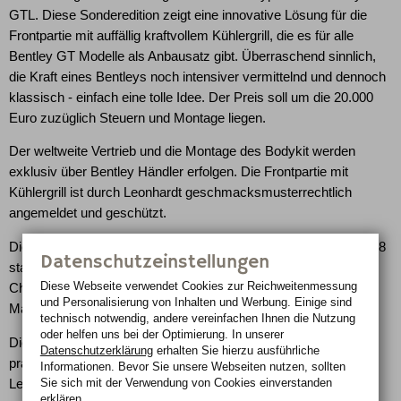
GTL. Diese Sonderedition zeigt eine innovative Lösung für die
Frontpartie mit auffällig kraftvollem Kühlergrill, die es für alle
Bentley GT Modelle als Anbausatz gibt. Überraschend sinnlich,
die Kraft eines Bentleys noch intensiver vermittelnd und dennoch
klassisch - einfach eine tolle Idee. Der Preis soll um die 20.000
Euro zuzüglich Steuern und Montage liegen.
Der weltweite Vertrieb und die Montage des Bodykit werden
exklusiv über Bentley Händler erfolgen. Die Frontpartie mit
Kühlergrill ist durch Leonhardt geschmacksmusterrechtlich
angemeldet und geschützt.
Die Produktion des Bentley Bodykit GTL wird im III. Quartal 2008
Datenschutzeinstellungen
starten. Der Prototyp ist zur Zeit am Leonhardt Stammsitz in
Diese Webseite verwendet Cookies zur Reichweiten­messung
Chemnitz und nach Genf am Standort Berlin zu sehen. Die
und Personalisierung von Inhalten und Werbung. Einige sind
Markteinführung des Bodykit ist in den USA geplant.
technisch notwendig, andere vereinfachen Ihnen die Nutzung
oder helfen uns bei der Optimierung. In unserer
Die ersten Reaktionen von Kunden auf den bei Leonhardt
Datenschutzerklärung
erhalten Sie hierzu ausführliche
präsentierten Prototypen waren überwältigend. Für Helge
Informationen. Bevor Sie unsere Webseiten nutzen, sollten
Sie sich mit der Verwendung von Cookies einverstanden
Leonhardt ist der Bentley Bodykit GTL ein Ergebnis seines
erklären.